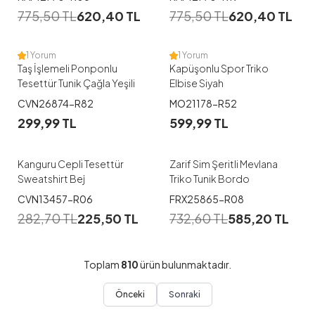
775,50
TL
620,40
TL
775,50
TL
620,40
TL
40
1 Yorum
1 Yorum
Taş İşlemeli Ponponlu
Kapüşonlu Spor Triko
Tesettür Tunik Çağla Yeşili
Elbise Siyah
CVN26874-R82
MO21178-R52
299,99
TL
599,99
TL
Kanguru Cepli Tesettür
Zarif Sim Şeritli Mevlana
Sweatshirt Bej
Triko Tunik Bordo
CVN13457-R06
FRX25865-R08
282,70
TL
225,50
TL
732,60
TL
585,20
TL
Toplam
810
ürün bulunmaktadır.
Önceki
Sonraki