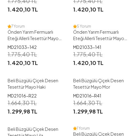
1.775,40
TL
1.775,40
TL
1.420,10
TL
1.420,10
TL
38
40
42
44
38
40
42
7 Yorum
5 Yorum
Önden Yarım Fermuarlı
Önden Yarım Fermuarlı
Eteği Allerli Tesettür Mayo
Eteği Allerli Tesettür Mayo
-142
-141
1
1
MD21033-142
MD21033-141
1.775,40
TL
1.775,40
TL
38
40
42
44
46
38
40
42
44
46
1.420,10
TL
1.420,10
TL
48
48
Beli Büzgülü Çiçek Desen
Beli Büzgülü Çiçek Desen
Tesettür Mayo Haki
Tesettür Mayo Mor
1
1
MD21016-R22
MD21016-R41
1.664,30
TL
1.664,30
TL
38
40
42
44
46
38
40
42
44
46
1.299,98
TL
1.299,98
TL
48
48
1 Yorum
Beli Büzgülü Çiçek Desen
Beli Büzgülü Çiçek Desen
Tesettür Mayo Lila