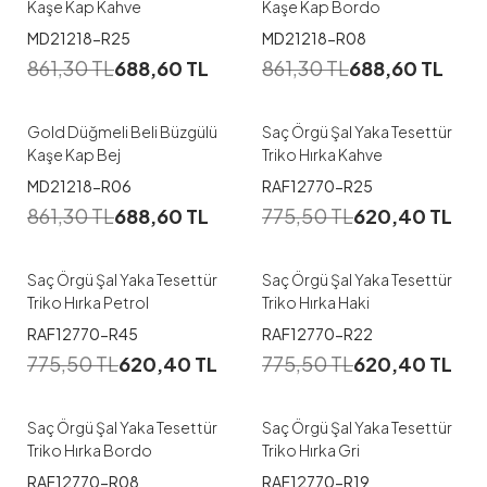
Kaşe Kap Kahve
Kaşe Kap Bordo
1
MD21218-R25
MD21218-R08
861,30
TL
688,60
TL
861,30
TL
688,60
TL
42-44
46-48
Gold Düğmeli Beli Büzgülü
Saç Örgü Şal Yaka Tesettür
Kaşe Kap Bej
Triko Hırka Kahve
MD21218-R06
RAF12770-R25
861,30
TL
688,60
TL
775,50
TL
620,40
TL
Saç Örgü Şal Yaka Tesettür
Saç Örgü Şal Yaka Tesettür
Triko Hırka Petrol
Triko Hırka Haki
RAF12770-R45
RAF12770-R22
775,50
TL
620,40
TL
775,50
TL
620,40
TL
Saç Örgü Şal Yaka Tesettür
Saç Örgü Şal Yaka Tesettür
Triko Hırka Bordo
Triko Hırka Gri
1
RAF12770-R08
RAF12770-R19