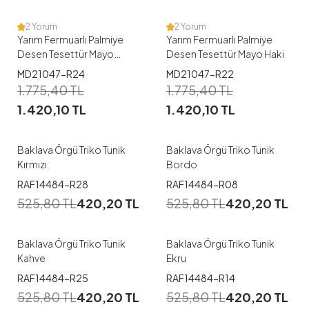
2 Yorum
2 Yorum
Yarım Fermuarlı Palmiye
Yarım Fermuarlı Palmiye
Desen Tesettür Mayo
Desen Tesettür Mayo Haki
İndigo
MD21047-R24
MD21047-R22
1.775,40
TL
1.775,40
TL
1.420,10
TL
1.420,10
TL
Baklava Örgü Triko Tunik
Baklava Örgü Triko Tunik
Kırmızı
Bordo
RAF14484-R28
RAF14484-R08
525,80
TL
420,20
TL
525,80
TL
420,20
TL
Baklava Örgü Triko Tunik
Baklava Örgü Triko Tunik
Kahve
Ekru
RAF14484-R25
RAF14484-R14
525,80
TL
420,20
TL
525,80
TL
420,20
TL