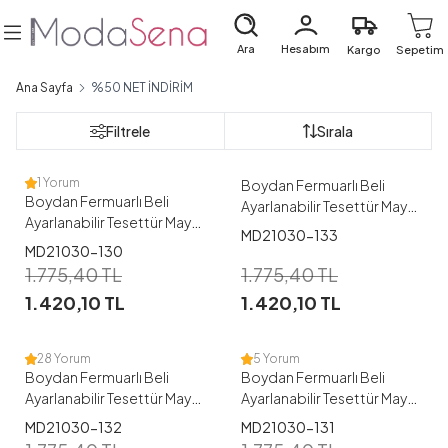
Ara
Hesabım
Kargo
Sepetim
1
Ana Sayfa
%50 NET İNDİRİM
1
38
40
42
44
46
Filtrele
Sırala
48
38
40
42
44
1 Yorum
Boydan Fermuarlı Beli
Boydan Fermuarlı Beli
Ayarlanabilir Tesettür Mayo
Ayarlanabilir Tesettür Mayo
-133
MD21030-133
-130
1
MD21030-130
1
1.775,40
TL
1.775,40
TL
38
40
42
44
46
1.420,10
TL
1.420,10
TL
48
38
40
46
48
28 Yorum
5 Yorum
Boydan Fermuarlı Beli
Boydan Fermuarlı Beli
Ayarlanabilir Tesettür Mayo
Ayarlanabilir Tesettür Mayo
-132
-131
MD21030-132
MD21030-131
1
1