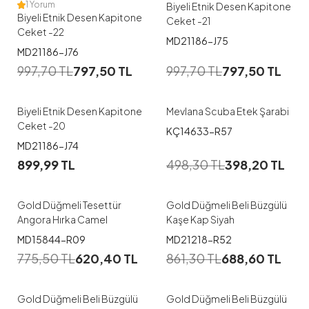
1 Yorum
Biyeli Etnik Desen Kapitone
Biyeli Etnik Desen Kapitone
Ceket -21
Ceket -22
MD21186-J75
1
1
MD21186-J76
997,70
TL
797,50
TL
997,70
TL
797,50
TL
2
L
Biyeli Etnik Desen Kapitone
Mevlana Scuba Etek Şarabi
Ceket -20
KÇ14633-R57
1
MD21186-J74
899,99
TL
498,30
TL
398,20
TL
42-44
46-48
Gold Düğmeli Tesettür
Gold Düğmeli Beli Büzgülü
Angora Hırka Camel
Kaşe Kap Siyah
1
1
MD15844-R09
MD21218-R52
38-40
42-44
38-40
42-44
775,50
TL
620,40
TL
861,30
TL
688,60
TL
46-48
46-48
Gold Düğmeli Beli Büzgülü
Gold Düğmeli Beli Büzgülü