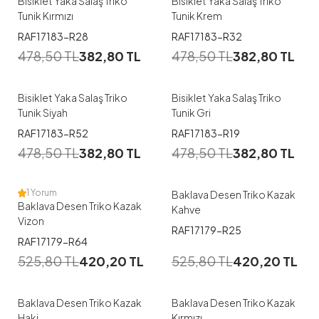
Bisiklet Yaka Salaş Triko
Bisiklet Yaka Salaş Triko
Tunik Kırmızı
Tunik Krem
RAF17183-R28
RAF17183-R32
478,50
TL
382,80
TL
478,50
TL
382,80
TL
Bisiklet Yaka Salaş Triko
Bisiklet Yaka Salaş Triko
Tunik Siyah
Tunik Gri
RAF17183-R52
RAF17183-R19
478,50
TL
382,80
TL
478,50
TL
382,80
TL
1 Yorum
Baklava Desen Triko Kazak
Baklava Desen Triko Kazak
Kahve
Vizon
RAF17179-R25
RAF17179-R64
525,80
TL
420,20
TL
525,80
TL
420,20
TL
Baklava Desen Triko Kazak
Baklava Desen Triko Kazak
Haki
Kırmızı
1
1