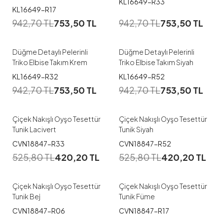
KL16649-R33
KL16649-R17
942,70
TL
753,50
TL
942,70
TL
753,50
TL
Düğme Detaylı Pelerinli
Düğme Detaylı Pelerinli
Triko Elbise Takım Krem
Triko Elbise Takım Siyah
1
1
KL16649-R32
KL16649-R52
942,70
TL
753,50
TL
942,70
TL
753,50
TL
38
40
42
44
38
40
42
44
Çiçek Nakışlı Oyşo Tesettür
Çiçek Nakışlı Oyşo Tesettür
Tunik Lacivert
Tunik Siyah
1
1
CVN18847-R33
CVN18847-R52
525,80
TL
420,20
TL
525,80
TL
420,20
TL
38
40
44
38
40
42
44
Çiçek Nakışlı Oyşo Tesettür
Çiçek Nakışlı Oyşo Tesettür
Tunik Bej
Tunik Füme
1
1
CVN18847-R06
CVN18847-R17