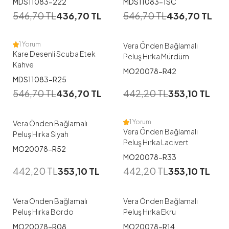
MDS11083-222
MDS11083-1SC
546,70
TL
436,70
TL
546,70
TL
436,70
TL
38
40
42
44
46
1 Yorum
Vera Önden Bağlamalı
Kare Desenli Scuba Etek
Peluş Hırka Mürdüm
Kahve
MO20078-R42
MDS11083-R25
546,70
TL
436,70
TL
442,20
TL
353,10
TL
1 Yorum
Vera Önden Bağlamalı
Vera Önden Bağlamalı
Peluş Hırka Siyah
Peluş Hırka Lacivert
MO20078-R52
MO20078-R33
442,20
TL
353,10
TL
442,20
TL
353,10
TL
Vera Önden Bağlamalı
Vera Önden Bağlamalı
Peluş Hırka Bordo
Peluş Hırka Ekru
MO20078-R08
MO20078-R14