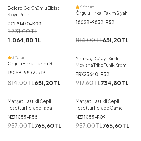
6 Yorum
Bolero Görünümlü Elbise
Örgülü Hırkalı Takım Siyah
Koyu Pudra
180SB-9832-R52
POL81470-K09
1.331,00
TL
1.064,80
TL
814,00
TL
651,20
TL
3 Yorum
Yırtmaç Detaylı Simli
Örgülü Hırkalı Takım Gri
Mevlana Triko Tunik Krem
1
180SB-9832-R19
1
FRX25640-R32
44-46
48-50
814,00
TL
651,20
TL
919,60
TL
734,80
TL
48-50
52-54
52-54
Manşeti Lastikli Cepli
Manşeti Lastikli Cepli
Tesettür Ferace Taba
Tesettür Ferace Camel
1
1
NZ11055-R58
NZ11055-R09
957,00
TL
765,60
TL
957,00
TL
765,60
TL
1
2
1
2