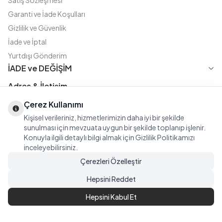
Satış Sözleşmesi
Garanti ve İade Koşulları
Gizlilik ve Güvenlik
İade ve İptal
Yurtdışı Gönderim
İADE ve DEĞİŞİM
Adres & İletişim
Instagram
TikTok
X
WhatsApp
Çerez Kullanımı
Fatih Cd. Akasya sok no:11 D.5 Merter - Güngören / İSTANBUL
Kişisel verileriniz, hizmetlerimizin daha iyi bir şekilde
08508111144
sunulması için mevzuata uygun bir şekilde toplanıp işlenir.
iletisim@modasena.com
Konuyla ilgili detaylı bilgi almak için Gizlilik Politikamızı
Türkçe
TL
inceleyebilirsiniz.
Çerezleri Özelleştir
Hepsini Reddet
Hepsini Kabul Et