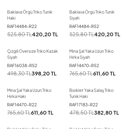
Baklava Örgü Triko Tunik
Baklava Örgü Triko Tunik
Haki
Siyah
RAF14484-R22
RAF14484-R52
525,80
TL
420,20
TL
525,80
TL
420,20
TL
Çizgili Oversize Triko Kazak
Mina Şal Yaka Uzun Triko
Siyah
Hırka Siyah
RAF16038-R52
RAF14470-R52
498,30
TL
398,20
TL
765,60
TL
611,60
TL
Mina Şal Yaka Uzun Triko
Bisiklet Yaka Salaş Triko
Hırka Haki
Tunik Haki
RAF14470-R22
RAF17183-R22
765,60
TL
611,60
TL
478,50
TL
382,80
TL