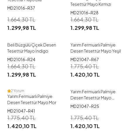
Tesettür Mayo Kırmızı
MD21016-R37
1
1
MD21016-R28
1.664,30
TL
1.664,30
TL
38
40
42
44
46
38
40
42
44
46
1.299,98
TL
1.299,98
TL
48
48
Beli Büzgülü Çiçek Desen
Yarım Fermuarlı Palmiye
Tesettür Mayo İndigo
Desen Tesettür Mayo Yeşil
1
1
MD21016-R24
MD21047-R67
1.664,30
TL
1.775,40
TL
38
40
42
44
46
38
40
42
44
46
1.299,98
TL
1.420,10
TL
48
48
2 Yorum
Yarım Fermuarlı Palmiye
Yarım Fermuarlı Palmiye
Desen Tesettür Mayo
Desen Tesettür Mayo Mor
Kahve
MD21047-R25
1
1
MD21047-R41
1.775,40
TL
1.775,40
TL
38
40
42
44
46
38
40
42
44
46
1.420,10
TL
1.420,10
TL
48
48