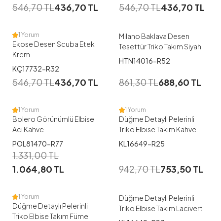
546,70
TL
436,70
TL
546,70
TL
436,70
TL
38
42
44
46
1 Yorum
Milano Baklava Desen
Ekose Desen Scuba Etek
Tesettür Triko Takım Siyah
Krem
1
HTN14016-R52
KÇ17732-R32
38
40
42
44
46
546,70
TL
436,70
TL
861,30
TL
688,60
TL
48
1 Yorum
1 Yorum
Bolero Görünümlü Elbise
Düğme Detaylı Pelerinli
Acı Kahve
Triko Elbise Takım Kahve
POL81470-R77
KL16649-R25
1.331,00
TL
1.064,80
TL
942,70
TL
753,50
TL
1 Yorum
Düğme Detaylı Pelerinli
Düğme Detaylı Pelerinli
Triko Elbise Takım Lacivert
Triko Elbise Takım Füme