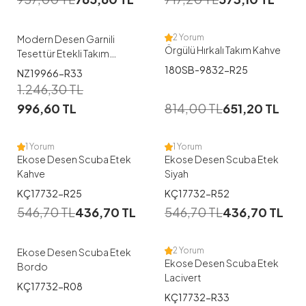
44-46
2 Yorum
Modern Desen Garnili
Örgülü Hırkalı Takım Kahve
Tesettür Etekli Takım
Lacivert
180SB-9832-R25
NZ19966-R33
1
1
1.246,30
TL
996,60
TL
814,00
TL
651,20
TL
38
40
42
38
40
42
44
46
1 Yorum
1 Yorum
Ekose Desen Scuba Etek
Ekose Desen Scuba Etek
Kahve
Siyah
1
1
KÇ17732-R25
KÇ17732-R52
546,70
TL
436,70
TL
546,70
TL
436,70
TL
38
40
42
44
38
40
42
44
2 Yorum
Ekose Desen Scuba Etek
Ekose Desen Scuba Etek
Bordo
Lacivert
KÇ17732-R08
1
KÇ17732-R33