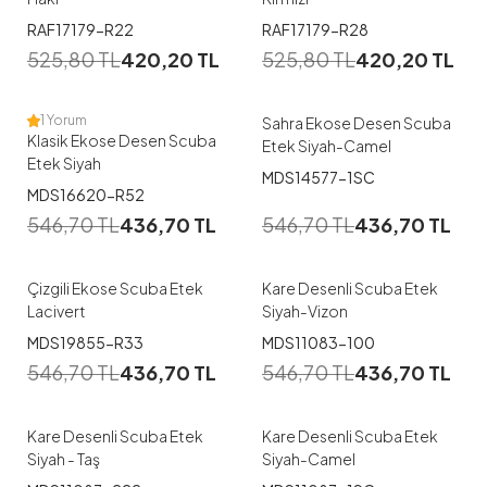
RAF17179-R22
RAF17179-R28
38
40
42
44
46
38
40
42
44
46
525,80
TL
420,20
TL
525,80
TL
420,20
TL
48
48
1 Yorum
Sahra Ekose Desen Scuba
Klasik Ekose Desen Scuba
Etek Siyah-Camel
Etek Siyah
MDS14577-1SC
1
1
MDS16620-R52
546,70
TL
436,70
TL
546,70
TL
436,70
TL
38
40
42
44
46
38
40
42
44
46
Çizgili Ekose Scuba Etek
Kare Desenli Scuba Etek
Lacivert
Siyah-Vizon
1
1
MDS19855-R33
MDS11083-100
38
40
42
44
46
546,70
TL
436,70
TL
546,70
TL
436,70
TL
48
48
Kare Desenli Scuba Etek
Kare Desenli Scuba Etek
Siyah - Taş
Siyah-Camel
1