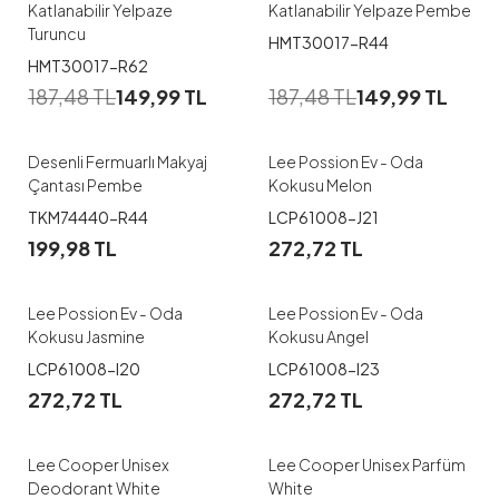
Katlanabilir Yelpaze
Katlanabilir Yelpaze Pembe
Turuncu
HMT30017-R44
HMT30017-R62
187,48
TL
149,99
TL
187,48
TL
149,99
TL
Desenli Fermuarlı Makyaj
Lee Possion Ev - Oda
Çantası Pembe
Kokusu Melon
TKM74440-R44
LCP61008-J21
199,98
TL
272,72
TL
Lee Possion Ev - Oda
Lee Possion Ev - Oda
Kokusu Jasmine
Kokusu Angel
LCP61008-I20
LCP61008-I23
272,72
TL
272,72
TL
Lee Cooper Unisex
Lee Cooper Unisex Parfüm
Deodorant White
White