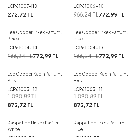
LCP61007-I10
LCP61006-I10
272,72
TL
966,24
TL
772,99
TL
Lee Cooper Erkek Parfümü
Lee Cooper Erkek Parfümü
Black
Blue
LCP61004-I14
LCP61004-I13
966,24
TL
772,99
TL
966,24
TL
772,99
TL
Lee Cooper Kadın Parfümü
Lee Cooper Kadın Parfümü
Pink
Red
LCP61003-I12
LCP61003-I11
1.090,89
TL
1.090,89
TL
872,72
TL
872,72
TL
Kappa Edp Unisex Parfüm
Kappa Edp Erkek Parfüm
White
Blue