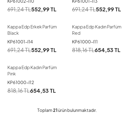
KP61002-I10
KP61001-I13
691,24
TL
552,99
TL
691,24
TL
552,99
TL
Kappa Edp Erkek Parfüm
Kappa Edp Kadın Parfüm
Black
Red
KP61001-I14
KP61000-I11
691,24
TL
552,99
TL
818,16
TL
654,53
TL
Kappa Edp Kadın Parfüm
Pink
KP61000-I12
818,16
TL
654,53
TL
Toplam
21
ürün bulunmaktadır.