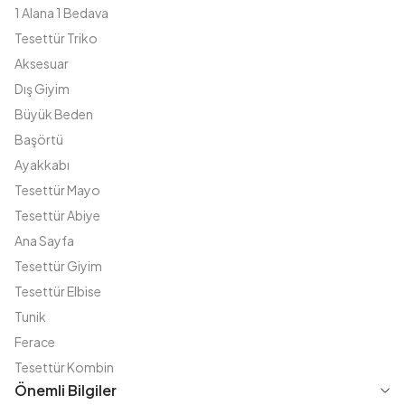
1 Alana 1 Bedava
Tesettür Triko
Aksesuar
Dış Giyim
Büyük Beden
Başörtü
Ayakkabı
Tesettür Mayo
Tesettür Abiye
Ana Sayfa
Tesettür Giyim
Tesettür Elbise
Tunik
Ferace
Tesettür Kombin
Önemli Bilgiler