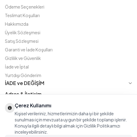
Ödeme Seçenekleri
Teslimat Koşulları
Hakkımızda
Üyelik Sözleşmesi
Satış Sözleşmesi
Garanti ve İade Koşulları
Gizlilik ve Güvenlik
İade ve İptal
Yurtdışı Gönderim
İADE ve DEĞİŞİM
Adres & İletişim
Instagram
TikTok
X
WhatsApp
Çerez Kullanımı
Fatih Cd. Akasya sok no:11 D.5 Merter - Güngören / İSTANBUL
Kişisel verileriniz, hizmetlerimizin daha iyi bir şekilde
08508111144
sunulması için mevzuata uygun bir şekilde toplanıp işlenir.
iletisim@modasena.com
Konuyla ilgili detaylı bilgi almak için Gizlilik Politikamızı
Türkçe
TL
inceleyebilirsiniz.