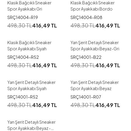
Klasik Bağcıklı Sneaker
Klasik Bağcıklı Sneaker
Spor Ayakkabı Gri
Spor Ayakkabı Bordo
1
1
SRÇ14004-R19
SRÇ14004-R08
498,30
TL
416,49
TL
498,30
TL
416,49
TL
36
37
38
39
40
36
37
Klasik Bağcıklı Sneaker
Yan Şerit Detaylı Sneaker
Spor Ayakkabı Siyah
Spor Ayakkabı Beyaz-Gri
1
1
SRÇ14004-R52
SRÇ14001-B22
498,30
TL
416,49
TL
498,30
TL
416,49
TL
36
37
38
39
37
Yan Şerit Detaylı Sneaker
Yan Şerit Detaylı Sneaker
Spor Ayakkabı Siyah
Spor Ayakkabı Beyaz
1
SRÇ14001-R52
SRÇ14001-R07
498,30
TL
416,49
TL
498,30
TL
416,49
TL
36
Yan Şerit Detaylı Sneaker
Spor Ayakkabı Beyaz -