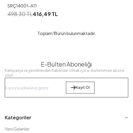
Siyah
SRÇ14001-A11
498,30
TL
416,49
TL
Toplam
11
ürün bulunmaktadır.
E-Bülten Aboneliği
Kampanya ve yeniliklerden haberdar olmak için e-bültenimize abone
olun!
Kayıt Ol
Kategoriler
Yeni Gelenler