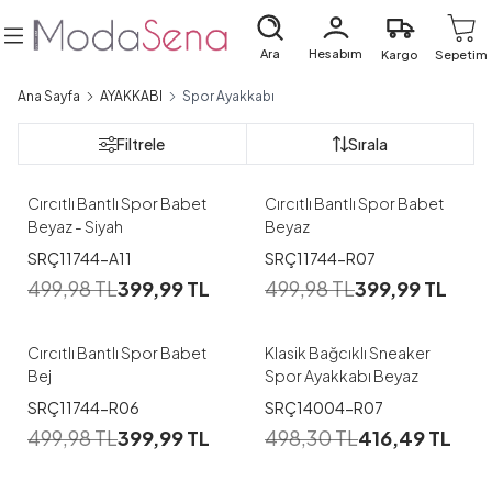
Ara
Hesabım
Kargo
Sepetim
Ana Sayfa
AYAKKABI
Spor Ayakkabı
1
1
Filtrele
Sırala
36
37
38
39
36
37
38
39
40
Cırcıtlı Bantlı Spor Babet
Cırcıtlı Bantlı Spor Babet
Beyaz - Siyah
Beyaz
1
1
SRÇ11744-A11
SRÇ11744-R07
499,98
TL
399,99
TL
499,98
TL
399,99
TL
36
37
38
39
40
36
37
38
39
40
Cırcıtlı Bantlı Spor Babet
Klasik Bağcıklı Sneaker
Bej
Spor Ayakkabı Beyaz
1
1
SRÇ11744-R06
SRÇ14004-R07
499,98
TL
399,99
TL
498,30
TL
416,49
TL
36
37
36
37
39
40