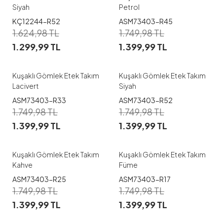
Siyah
Petrol
1
KÇ12244-R52
ASM73403-R45
1
1.624,98
TL
1.749,98
TL
38
40
42
44
46
1.299,99
TL
1.399,99
TL
40
42
46
48
48
Kuşaklı Gömlek Etek Takım
Kuşaklı Gömlek Etek Takım
Lacivert
Siyah
1
ASM73403-R33
ASM73403-R52
1
1.749,98
TL
1.749,98
TL
38
40
42
44
46
1.399,99
TL
1.399,99
TL
40
42
44
46
48
Kuşaklı Gömlek Etek Takım
Kuşaklı Gömlek Etek Takım
Kahve
Füme
1
ASM73403-R25
ASM73403-R17
1
1.749,98
TL
1.749,98
TL
38
40
42
44
46
1.399,99
TL
1.399,99
TL
48
38
40