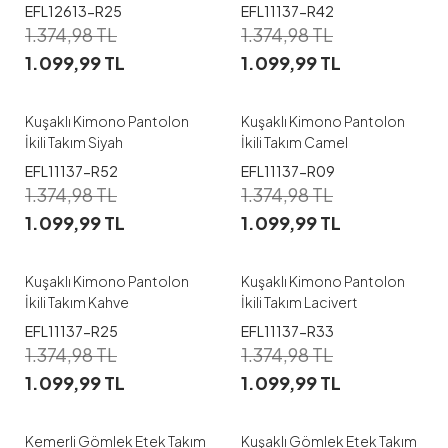
EFL12613-R25
EFL11137-R42
1
1
1.374,98
TL
1.374,98
TL
1.099,99
TL
1.099,99
TL
S
M
S
L
XL
Kuşaklı Kimono Pantolon
Kuşaklı Kimono Pantolon
İkili Takım Siyah
İkili Takım Camel
EFL11137-R52
EFL11137-R09
1
1
1.374,98
TL
1.374,98
TL
1.099,99
TL
1.099,99
TL
S
S
Kuşaklı Kimono Pantolon
Kuşaklı Kimono Pantolon
İkili Takım Kahve
İkili Takım Lacivert
EFL11137-R25
EFL11137-R33
1
1
1.374,98
TL
1.374,98
TL
1.099,99
TL
1.099,99
TL
42
42
44
46
48
Kemerli Gömlek Etek Takım
Kuşaklı Gömlek Etek Takım