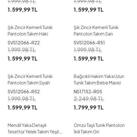
1.999,98
TL
1.999,98
TL
1.599,99
TL
1.599,99
TL
Şık Zincir Kemerli Tunik
Şık Zincir Kemerli Tunik
Pantolon Takım Haki
Pantolon Takım Sarı
SVS12066-R22
SVS12066-R51
1
1.999,98
TL
1.999,98
TL
1.599,99
TL
1.599,99
TL
M
L
XL
XXL
Şık Zincir Kemerli Tunik
Bağcıklı Hakim Yaka Uzun
Pantolon Takım Siyah
Tunik Takım Bebe Mavisi
SVS12066-R52
NS17152-R05
1
1
1.999,98
TL
2.249,98
TL
1.599,99
TL
1.799,99
TL
38
40
42
44
46
M
L
XL
XXL
Mendil Yaka Detaylı
Omzu Taşlı Tunik Pantolon
Tesettür Yelek Takım Yeşil
İkili Takım Gri