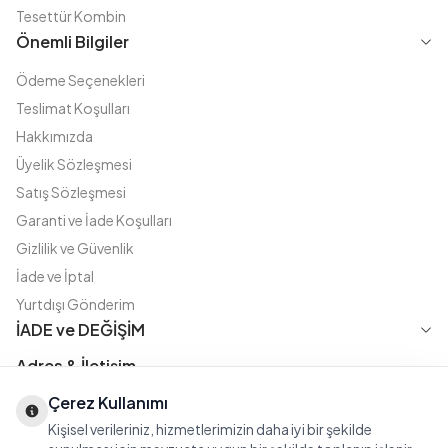
Tesettür Kombin
Önemli Bilgiler
Ödeme Seçenekleri
Teslimat Koşulları
Hakkımızda
Üyelik Sözleşmesi
Satış Sözleşmesi
Garanti ve İade Koşulları
Gizlilik ve Güvenlik
İade ve İptal
Yurtdışı Gönderim
İADE ve DEĞİŞİM
Adres & İletişim
Instagram
TikTok
X
WhatsApp
Çerez Kullanımı
Fatih Cd. Akasya sok no:11 D.5 Merter - Güngören / İSTANBUL
Kişisel verileriniz, hizmetlerimizin daha iyi bir şekilde
08508111144