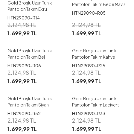
Gold Broşlu Uzun Tunik
Pantolon Takım Bebe Mavisi
Pantolon Takım Ekru
HTN29090-R05
HTN29090-R14
1
1
2.124,98
TL
2.124,98
TL
1.699,99
TL
1.699,99
TL
S-M
L-XL
S-M
Gold Broşlu Uzun Tunik
Gold Broşlu Uzun Tunik
Pantolon Takım Bej
Pantolon Takım Kahve
HTN29090-R06
HTN29090-R25
1
1
2.124,98
TL
2.124,98
TL
1.699,99
TL
1.699,99
TL
S/M
L-XL
S-M
Gold Broşlu Uzun Tunik
Gold Broşlu Uzun Tunik
Pantolon Takım Siyah
Pantolon Takım Lacivert
HTN29090-R52
HTN29090-R33
2.124,98
TL
2.124,98
TL
1.699,99
TL
1.699,99
TL