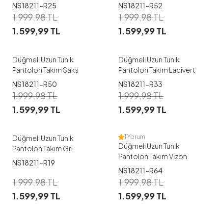
NS18211-R25
NS18211-R52
1
1
1.999,98
TL
1.999,98
TL
1.599,99
TL
1.599,99
TL
M
L
XL
XXL
M
L
XXL
Düğmeli Uzun Tunik
Düğmeli Uzun Tunik
Pantolon Takım Saks
Pantolon Takım Lacivert
NS18211-R50
NS18211-R33
1
1
1.999,98
TL
1.999,98
TL
1.599,99
TL
1.599,99
TL
XL
M
XL
1 Yorum
Düğmeli Uzun Tunik
Düğmeli Uzun Tunik
Pantolon Takım Gri
Pantolon Takım Vizon
NS18211-R19
NS18211-R64
1
1
1.999,98
TL
1.999,98
TL
1.599,99
TL
1.599,99
TL
M
L
XL
XXL
M
L
XL
XXL