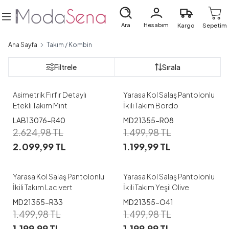
Ara
Hesabım
Kargo
Sepetim
Ana Sayfa
Takım / Kombin
1
1
Filtrele
Sırala
1
2
1
2
3
Asimetrik Fırfır Detaylı
Yarasa Kol Salaş Pantolonlu
Etekli Takım Mint
İkili Takım Bordo
LAB13076-R40
MD21355-R08
1
1
2.624,98
TL
1.499,98
TL
2.099,99
TL
1.199,99
TL
1
2
3
1
2
3
Yarasa Kol Salaş Pantolonlu
Yarasa Kol Salaş Pantolonlu
İkili Takım Lacivert
İkili Takım Yeşil Olive
MD21355-R33
MD21355-O41
1
1
1.499,98
TL
1.499,98
TL
1.199,99
TL
1.199,99
TL