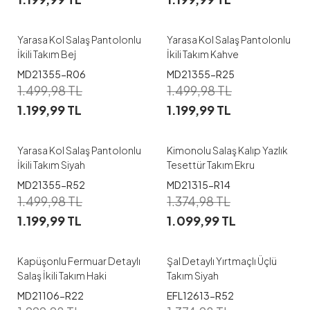
1
2
3
1
2
3
Yarasa Kol Salaş Pantolonlu
Yarasa Kol Salaş Pantolonlu
İkili Takım Bej
İkili Takım Kahve
1
MD21355-R06
MD21355-R25
1
1.499,98
TL
1.499,98
TL
38
40
42
44
46
1.199,99
TL
1.199,99
TL
1
2
3
48
Yarasa Kol Salaş Pantolonlu
Kimonolu Salaş Kalıp Yazlık
İkili Takım Siyah
Tesettür Takım Ekru
1
MD21355-R52
MD21315-R14
1
1.499,98
TL
1.374,98
TL
38-40
42-44
1.199,99
TL
1.099,99
TL
46-48
S
M
L
Kapüşonlu Fermuar Detaylı
Şal Detaylı Yırtmaçlı Üçlü
Salaş İkili Takım Haki
Takım Siyah
MD21106-R22
EFL12613-R52
1
1