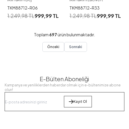
TKM88712-R06
TKM88712-R33
1.249,98
TL
999,99
TL
1.249,98
TL
999,99
TL
Toplam
697
ürün bulunmaktadır.
Önceki
Sonraki
E-Bülten Aboneliği
Kampanya ve yeniliklerden haberdar olmak için e-bültenimize abone
olun!
Kayıt Ol