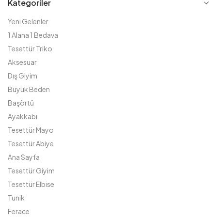
Kategoriler
Yeni Gelenler
1 Alana 1 Bedava
Tesettür Triko
Aksesuar
Dış Giyim
Büyük Beden
Başörtü
Ayakkabı
Tesettür Mayo
Tesettür Abiye
Ana Sayfa
Tesettür Giyim
Tesettür Elbise
Tunik
Ferace