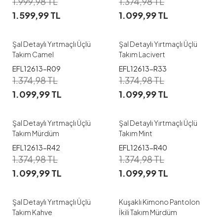
1.999,98
TL
1.374,98
TL
1.599,99
TL
1.099,99
TL
S
M
L
XL
S
M
XL
Şal Detaylı Yırtmaçlı Üçlü
Şal Detaylı Yırtmaçlı Üçlü
Takım Camel
Takım Lacivert
EFL12613-R09
EFL12613-R33
1
1
1.374,98
TL
1.374,98
TL
1.099,99
TL
1.099,99
TL
S
M
L
XL
S
M
L
Şal Detaylı Yırtmaçlı Üçlü
Şal Detaylı Yırtmaçlı Üçlü
Takım Mürdüm
Takım Mint
EFL12613-R42
EFL12613-R40
1
1
1.374,98
TL
1.374,98
TL
1.099,99
TL
1.099,99
TL
S
M
L
XL
S
Şal Detaylı Yırtmaçlı Üçlü
Kuşaklı Kimono Pantolon
Takım Kahve
İkili Takım Mürdüm