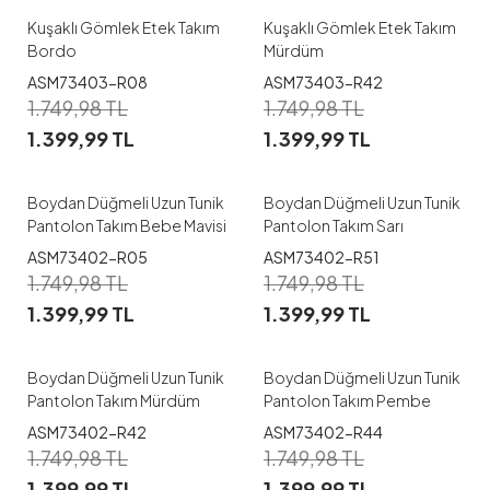
Kuşaklı Gömlek Etek Takım
Kuşaklı Gömlek Etek Takım
Bordo
Mürdüm
ASM73403-R08
ASM73403-R42
1
1
1.749,98
TL
1.749,98
TL
1.399,99
TL
1.399,99
TL
40
38
40
42
44
Boydan Düğmeli Uzun Tunik
Boydan Düğmeli Uzun Tunik
Pantolon Takım Bebe Mavisi
Pantolon Takım Sarı
ASM73402-R05
ASM73402-R51
1
1
1.749,98
TL
1.749,98
TL
1.399,99
TL
1.399,99
TL
42
38
40
42
44
Boydan Düğmeli Uzun Tunik
Boydan Düğmeli Uzun Tunik
Pantolon Takım Mürdüm
Pantolon Takım Pembe
ASM73402-R42
ASM73402-R44
1
1
1.749,98
TL
1.749,98
TL
1.399,99
TL
1.399,99
TL