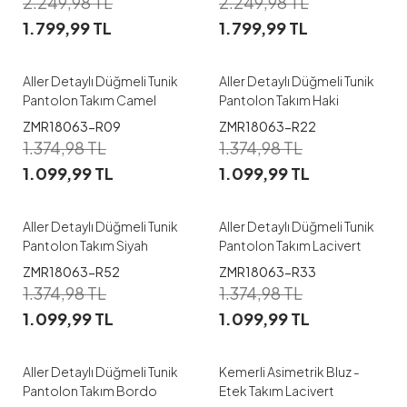
2.249,98
TL
2.249,98
TL
1.799,99
TL
1.799,99
TL
1
2
3
1
Aller Detaylı Düğmeli Tunik
Aller Detaylı Düğmeli Tunik
Pantolon Takım Camel
Pantolon Takım Haki
ZMR18063-R09
ZMR18063-R22
1
1
1.374,98
TL
1.374,98
TL
1.099,99
TL
1.099,99
TL
1
2
3
1
3
Aller Detaylı Düğmeli Tunik
Aller Detaylı Düğmeli Tunik
Pantolon Takım Siyah
Pantolon Takım Lacivert
ZMR18063-R52
ZMR18063-R33
1
1
1.374,98
TL
1.374,98
TL
1.099,99
TL
1.099,99
TL
1
2
3
1
3
Aller Detaylı Düğmeli Tunik
Kemerli Asimetrik Bluz -
Pantolon Takım Bordo
Etek Takım Lacivert