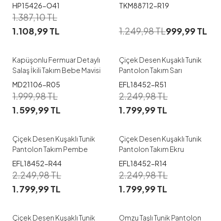
Olive
1
HP15426-O41
TKM88712-R19
1
1.387,10
TL
38-40
42-44
1.108,99
TL
1.249,98
TL
999,99
TL
46-48
S
M
L
XL
Kapüşonlu Fermuar Detaylı
Çiçek Desen Kuşaklı Tunik
Salaş İkili Takım Bebe Mavisi
Pantolon Takım Sarı
MD21106-R05
EFL18452-R51
1
1
1.999,98
TL
2.249,98
TL
1.599,99
TL
1.799,99
TL
S
M
L
XL
XL
Çiçek Desen Kuşaklı Tunik
Çiçek Desen Kuşaklı Tunik
Pantolon Takım Pembe
Pantolon Takım Ekru
EFL18452-R44
EFL18452-R14
1
1
2.249,98
TL
2.249,98
TL
1.799,99
TL
1.799,99
TL
S
M
L
XL
M
L
XL
XXL
Çiçek Desen Kuşaklı Tunik
Omzu Taşlı Tunik Pantolon