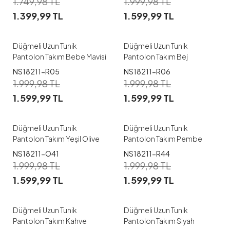
1.749,98
TL
1.999,98
TL
1.399,99
TL
1.599,99
TL
M
L
XL
XXL
M
L
XL
XXL
Düğmeli Uzun Tunik
Düğmeli Uzun Tunik
Pantolon Takım Bebe Mavisi
Pantolon Takım Bej
NS18211-R05
NS18211-R06
1
1
1.999,98
TL
1.999,98
TL
1.599,99
TL
1.599,99
TL
M
L
XL
M
L
XL
XXL
Düğmeli Uzun Tunik
Düğmeli Uzun Tunik
Pantolon Takım Yeşil Olive
Pantolon Takım Pembe
NS18211-O41
NS18211-R44
1
1
1.999,98
TL
1.999,98
TL
1.599,99
TL
1.599,99
TL
M
L
XL
XXL
M
L
XL
XXL
Düğmeli Uzun Tunik
Düğmeli Uzun Tunik
Pantolon Takım Kahve
Pantolon Takım Siyah