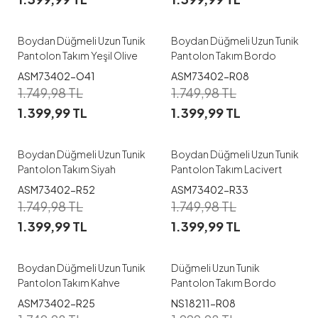
38
40
42
44
40
Boydan Düğmeli Uzun Tunik
Boydan Düğmeli Uzun Tunik
Pantolon Takım Yeşil Olive
Pantolon Takım Bordo
ASM73402-O41
ASM73402-R08
1
1
1.749,98
TL
1.749,98
TL
1.399,99
TL
1.399,99
TL
38
40
42
44
38
40
Boydan Düğmeli Uzun Tunik
Boydan Düğmeli Uzun Tunik
Pantolon Takım Siyah
Pantolon Takım Lacivert
ASM73402-R52
ASM73402-R33
1
1
1.749,98
TL
1.749,98
TL
1.399,99
TL
1.399,99
TL
38
40
M
L
XL
XXL
Boydan Düğmeli Uzun Tunik
Düğmeli Uzun Tunik
Pantolon Takım Kahve
Pantolon Takım Bordo
ASM73402-R25
NS18211-R08
1
1