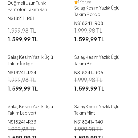
1 Yorum
Düğmeli Uzun Tunik
Salaş Kesim Yazlık Üçlü
Pantolon Takım Sarı
Takım Bordo
NS18211-R51
NS18241-R08
1
1
1.999,98
TL
1.999,98
TL
1.599,99
TL
1.599,99
TL
M
L
XL
M
XL
Salaş Kesim Yazlık Üçlü
Salaş Kesim Yazlık Üçlü
Takım İndigo
Takım Bej
NS18241-R24
NS18241-R06
1
1
1.999,98
TL
1.999,98
TL
1.599,99
TL
1.599,99
TL
M
L
M
L
XL
XXL
Salaş Kesim Yazlık Üçlü
Salaş Kesim Yazlık Üçlü
Takım Lacivert
Takım Mint
NS18241-R33
NS18241-R40
1
1
1.999,98
TL
1.999,98
TL
1.599,99
TL
1.599,99
TL