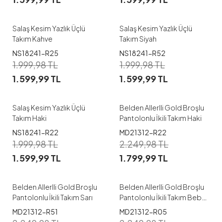
M
L
XL
XXL
M
L
XL
XXL
Salaş Kesim Yazlık Üçlü
Salaş Kesim Yazlık Üçlü
Takım Kahve
Takım Siyah
NS18241-R25
NS18241-R52
1
1
1.999,98
TL
1.999,98
TL
1.599,99
TL
1.599,99
TL
M
L
XL
XXL
38
40
42
44
Salaş Kesim Yazlık Üçlü
Belden Allerlli Gold Broşlu
Takım Haki
Pantolonlu İkili Takım Haki
NS18241-R22
MD21312-R22
1
1
1.999,98
TL
2.249,98
TL
1.599,99
TL
1.799,99
TL
38
40
42
44
38
40
42
44
Belden Allerlli Gold Broşlu
Belden Allerlli Gold Broşlu
Pantolonlu İkili Takım Sarı
Pantolonlu İkili Takım Bebe
Mavisi
MD21312-R51
MD21312-R05
1
1