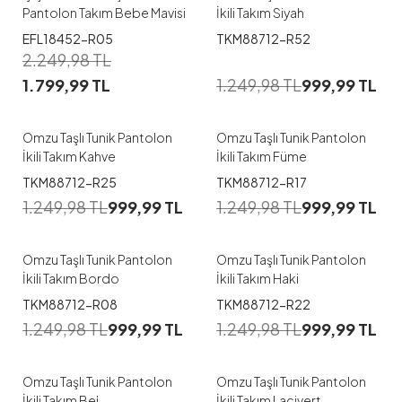
Pantolon Takım Bebe Mavisi
İkili Takım Siyah
EFL18452-R05
TKM88712-R52
1
1
2.249,98
TL
1.799,99
TL
1.249,98
TL
999,99
TL
M
L
XL
XXL
M
L
XL
XXL
Omzu Taşlı Tunik Pantolon
Omzu Taşlı Tunik Pantolon
İkili Takım Kahve
İkili Takım Füme
1
1
TKM88712-R25
TKM88712-R17
1.249,98
TL
999,99
TL
1.249,98
TL
999,99
TL
M
L
XXL
M
L
XL
XXL
Omzu Taşlı Tunik Pantolon
Omzu Taşlı Tunik Pantolon
İkili Takım Bordo
İkili Takım Haki
1
1
TKM88712-R08
TKM88712-R22
1.249,98
TL
999,99
TL
1.249,98
TL
999,99
TL
M
L
XL
XXL
M
L
XL
Omzu Taşlı Tunik Pantolon
Omzu Taşlı Tunik Pantolon
İkili Takım Bej
İkili Takım Lacivert