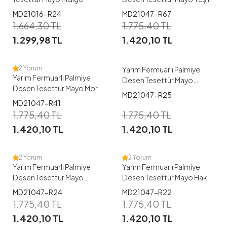
1
1
MD21016-R24
MD21047-R67
1.664,30
TL
1.775,40
TL
38
40
42
44
46
38
40
42
44
46
1.299,98
TL
1.420,10
TL
48
48
2 Yorum
Yarım Fermuarlı Palmiye
Yarım Fermuarlı Palmiye
Desen Tesettür Mayo
Desen Tesettür Mayo Mor
Kahve
MD21047-R25
1
1
MD21047-R41
1.775,40
TL
1.775,40
TL
38
40
42
44
46
38
40
42
44
46
1.420,10
TL
1.420,10
TL
48
48
2 Yorum
2 Yorum
Yarım Fermuarlı Palmiye
Yarım Fermuarlı Palmiye
Desen Tesettür Mayo
Desen Tesettür Mayo Haki
İndigo
1
1
MD21047-R24
MD21047-R22
1.775,40
TL
1.775,40
TL
38
40
42
44
46
38
40
42
44
46
1.420,10
TL
1.420,10
TL
48
48