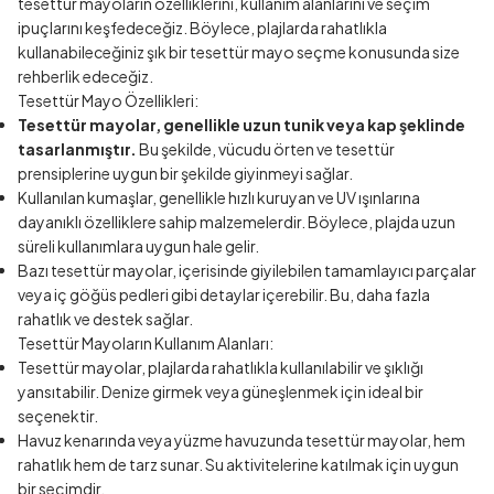
tesettür mayoların özelliklerini, kullanım alanlarını ve seçim
ipuçlarını keşfedeceğiz. Böylece, plajlarda rahatlıkla
kullanabileceğiniz şık bir tesettür mayo seçme konusunda size
rehberlik edeceğiz.
Tesettür Mayo Özellikleri:
Tesettür mayolar, genellikle uzun tunik veya kap şeklinde
tasarlanmıştır.
Bu şekilde, vücudu örten ve tesettür
prensiplerine uygun bir şekilde giyinmeyi sağlar.
Kullanılan kumaşlar, genellikle hızlı kuruyan ve UV ışınlarına
dayanıklı özelliklere sahip malzemelerdir. Böylece, plajda uzun
süreli kullanımlara uygun hale gelir.
Bazı tesettür mayolar, içerisinde giyilebilen tamamlayıcı parçalar
veya iç göğüs pedleri gibi detaylar içerebilir. Bu, daha fazla
rahatlık ve destek sağlar.
Tesettür Mayoların Kullanım Alanları:
Tesettür mayolar, plajlarda rahatlıkla kullanılabilir ve şıklığı
yansıtabilir. Denize girmek veya güneşlenmek için ideal bir
seçenektir.
Havuz kenarında veya yüzme havuzunda tesettür mayolar, hem
rahatlık hem de tarz sunar. Su aktivitelerine katılmak için uygun
bir seçimdir.