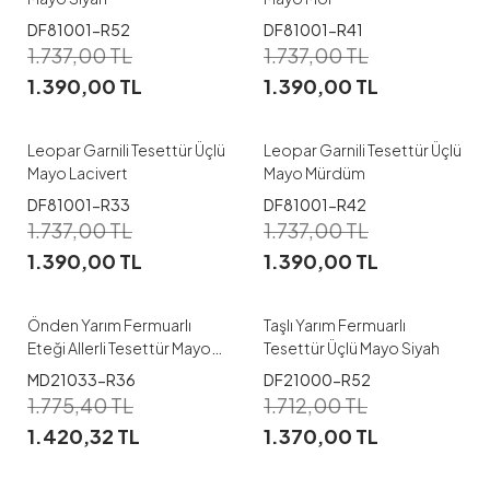
1
1
DF81001-R52
DF81001-R41
1.737,00
TL
1.737,00
TL
38-40
42-44
38-40
42-44
1.390,00
TL
1.390,00
TL
46-48
50-52
46-48
50-52
Leopar Garnili Tesettür Üçlü
Leopar Garnili Tesettür Üçlü
Mayo Lacivert
Mayo Mürdüm
DF81001-R33
DF81001-R42
1
1
1.737,00
TL
1.737,00
TL
1.390,00
TL
1.390,00
TL
38
40
42
44
38-40
Önden Yarım Fermuarlı
Taşlı Yarım Fermuarlı
Eteği Allerli Tesettür Mayo
Tesettür Üçlü Mayo Siyah
Leopar
1
1
MD21033-R36
DF21000-R52
1.775,40
TL
1.712,00
TL
38-40
42-44
38-40
42-44
1.420,32
TL
1.370,00
TL
46-48
50-52
46-48
50-52