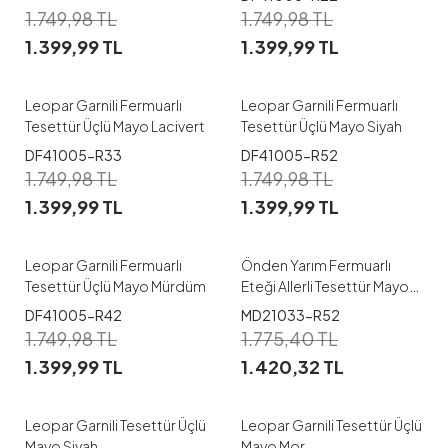
1.749,98
TL
1.749,98
TL
38-40
42-44
38-40
42-44
1.399,99
TL
1.399,99
TL
46-48
50-52
46-48
50-52
Leopar Garnili Fermuarlı
Leopar Garnili Fermuarlı
Tesettür Üçlü Mayo Lacivert
Tesettür Üçlü Mayo Siyah
1
DF41005-R33
DF41005-R52
1
1.749,98
TL
1.749,98
TL
38-40
42-44
1.399,99
TL
1.399,99
TL
46-48
50-52
38
40
42
44
Leopar Garnili Fermuarlı
Önden Yarım Fermuarlı
Tesettür Üçlü Mayo Mürdüm
Eteği Allerli Tesettür Mayo
Siyah
1
1
DF41005-R42
MD21033-R52
1.749,98
TL
1.775,40
TL
38-40
42-44
38-40
42-44
1.399,99
TL
1.420,32
TL
46-48
50-52
46-48
50-52
Leopar Garnili Tesettür Üçlü
Leopar Garnili Tesettür Üçlü
Mayo Siyah
Mayo Mor