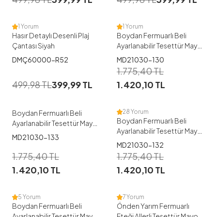
48
1 Yorum
1 Yorum
Hasır Detaylı Desenli Plaj
Boydan Fermuarlı Beli
Çantası Siyah
Ayarlanabilir Tesettür Mayo
-130
1
DMÇ60000-R52
MD21030-130
1
1.775,40
TL
38
40
42
44
46
499,98
TL
399,99
TL
1.420,10
TL
38
40
42
44
48
28 Yorum
Boydan Fermuarlı Beli
Boydan Fermuarlı Beli
Ayarlanabilir Tesettür Mayo
Ayarlanabilir Tesettür Mayo
-133
MD21030-133
-132
MD21030-132
1
1
1.775,40
TL
1.775,40
TL
1.420,10
TL
1.420,10
TL
38
40
46
48
38
40
42
44
5 Yorum
7 Yorum
Boydan Fermuarlı Beli
Önden Yarım Fermuarlı
Ayarlanabilir Tesettür Mayo
Eteği Allerli Tesettür Mayo