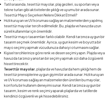
Tatil sırasında, tesettür mayolar, plaj gezileri, su sporları veya
tekne turları gibi aktivitelerde şıklığı ve uyumu bir arada sunar.
Tesettür Mayo Seçerken Nelere Dikkat Etmeli?
Hızlı kuruyan ve UV koruması sağlayan malzemelerden yapılmış
tesettür mayolar tercih edilmelidir. Bu, plajda ve havuzda uzun
süreli kullanımlar için önemlidir.
Tesettür mayo tasarımları farklı olabilir. Kendi tarzınıza uygun bir
tasarım seçmek önemlidir. Ayrıca, uygun kesim ve boyutta bir
mayo seçimi yapmak vücudunuza daha iyi oturmasını sağlar.
Kişisel tercihlerinize göre renk ve desen seçimi yapın. Plajda veya
havuzda tarzınızı yansıtan bir seçim yapmak sizi daha özgüvenli
hissettirecektir.
Tesettür mayolar
, plajlarda ve havuzlarda hem şıklığı hem de
tesettür prensiplerine uygun giyimi bir arada sunar. Hızlı kuruyan
ve UV koruması sağlayan malzemelerden üretilen bu mayolar,
konforlu bir kullanım deneyimi sunar. Kendi tarzınıza uygun bir
tasarım, kesim ve renk seçimi yaparak plajlarda ve tatillerde
kendinizi özgüvenli ve şık hissedebilirsiniz.