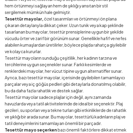
hem örtünmeyi sağlayan hem de şıklığı yansıtan bir stil
sergilemek mümkün hale gelmiştir.
Tesettür mayolar,
özel tasarımları ve örtünmeyi ön plana
çıkaran detaylarıyla dikkat çeker. Uzun tunik veya kap şeklinde
tasarlanan bu mayolar, tesettür prensiplerine uygun bir şekilde
vücudu örter ve zarif bir görünüm sunar. Genellikle hafif ve nefes
alabilen kumaşlardan üretilirler, böylece plajda rahatça giyilebilir
ve kolayca kururlar.
Tesettür mayoların sunduğu çeşitlilik, her kadının tarzına ve
tercihlerine uygun seçenekler sunar. Farklı kesimlerde ve
renklerdeki mayolar, her vücut tipine uygun alternatifler sunar.
Ayrıca, bazı tesettür mayolar, içerisinde giyilebilen tamamlayıcı
parçalar veya iç göğüs pedleri gibi detaylarla donatılmış olabilir,
bu da daha fazla rahatlık ve destek sağlar.
Tesettür mayolar sadece plajlar için değil, aynı zamanda
havuzlarda veya tatil aktivitelerinde de ideal bir seçenektir. Plaj
gezileri, su sporları veya tekne turları gibi etkinliklerde de rahatlık
ve şıklığı bir arada sunar. Bu mayolar, tesettürlü kadınların plaj ve
tatil deneyimlerini tamamlayan önemli bir parçadır.
Tesettür mayo seçerken
bazı önemli faktörlere dikkat etmek