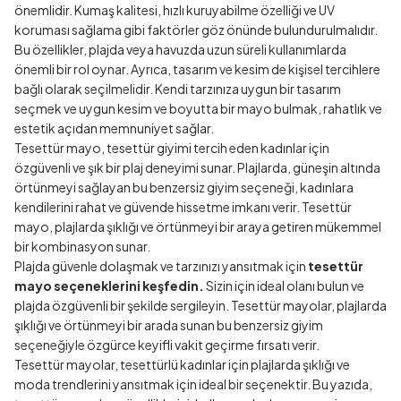
önemlidir. Kumaş kalitesi, hızlı kuruyabilme özelliği ve UV
koruması sağlama gibi faktörler göz önünde bulundurulmalıdır.
Bu özellikler, plajda veya havuzda uzun süreli kullanımlarda
önemli bir rol oynar. Ayrıca, tasarım ve kesim de kişisel tercihlere
bağlı olarak seçilmelidir. Kendi tarzınıza uygun bir tasarım
seçmek ve uygun kesim ve boyutta bir mayo bulmak, rahatlık ve
estetik açıdan memnuniyet sağlar.
Tesettür mayo, tesettür giyimi tercih eden kadınlar için
özgüvenli ve şık bir plaj deneyimi sunar. Plajlarda, güneşin altında
örtünmeyi sağlayan bu benzersiz giyim seçeneği, kadınlara
kendilerini rahat ve güvende hissetme imkanı verir. Tesettür
mayo, plajlarda şıklığı ve örtünmeyi bir araya getiren mükemmel
bir kombinasyon sunar.
Plajda güvenle dolaşmak ve tarzınızı yansıtmak için
tesettür
mayo seçeneklerini keşfedin.
Sizin için ideal olanı bulun ve
plajda özgüvenli bir şekilde sergileyin. Tesettür mayolar, plajlarda
şıklığı ve örtünmeyi bir arada sunan bu benzersiz giyim
seçeneğiyle özgürce keyifli vakit geçirme fırsatı verir.
Tesettür mayolar, tesettürlü kadınlar için plajlarda şıklığı ve
moda trendlerini yansıtmak için ideal bir seçenektir. Bu yazıda,