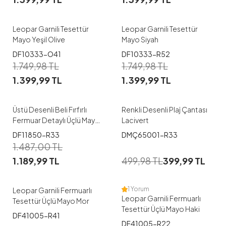
48
50
52
48
50
52
Leopar Garnili Tesettür
Leopar Garnili Tesettür
Mayo Yeşil Olive
Mayo Siyah
DF10333-O41
DF10333-R52
1
1.749,98
TL
1.749,98
TL
1.399,99
TL
1.399,99
TL
38
40
Üstü Desenli Beli Fırfırlı
Renkli Desenli Plaj Çantası
Fermuar Detaylı Üçlü Mayo
Lacivert
Takım Lacivert
1
1
DF11850-R33
DMÇ65001-R33
1.487,00
TL
42-44
46-48
38-40
42-44
1.189,99
TL
499,98
TL
399,99
TL
50-52
46-48
50-52
1 Yorum
Leopar Garnili Fermuarlı
Leopar Garnili Fermuarlı
Tesettür Üçlü Mayo Mor
Tesettür Üçlü Mayo Haki
DF41005-R41
1
1
DF41005-R22