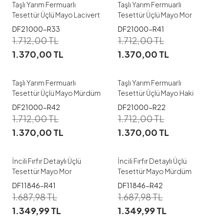
Taşlı Yarım Fermuarlı
Taşlı Yarım Fermuarlı
Tesettür Üçlü Mayo Lacivert
Tesettür Üçlü Mayo Mor
1
1
DF21000-R33
DF21000-R41
1.712,00
TL
1.712,00
TL
38-40
42-44
38-40
42-44
1.370,00
TL
1.370,00
TL
46-48
50-52
46-48
50-52
Taşlı Yarım Fermuarlı
Taşlı Yarım Fermuarlı
Tesettür Üçlü Mayo Mürdüm
Tesettür Üçlü Mayo Haki
1
1
DF21000-R42
DF21000-R22
1.712,00
TL
1.712,00
TL
38
40
42
44
46
38
40
42
44
46
1.370,00
TL
1.370,00
TL
48
50
52
48
50
52
İncili Fırfır Detaylı Üçlü
İncili Fırfır Detaylı Üçlü
Tesettür Mayo Mor
Tesettür Mayo Mürdüm
1
DF11846-R41
DF11846-R42
1
1.687,98
TL
1.687,98
TL
38
40
42
44
46
1.349,99
TL
1.349,99
TL
38
40
42
44
48
50
52