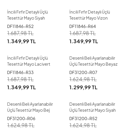
İncili Fırfır Detaylı Üçlü
İncili Fırfır Detaylı Üçlü
Tesettür Mayo Siyah
Tesettür Mayo Vizon
1
1
DF11846-R52
DF11846-R64
1.687,98
TL
1.687,98
TL
38
40
42
44
46
38
40
42
44
46
1.349,99
TL
1.349,99
TL
48
50
52
48
50
52
İncili Fırfır Detaylı Üçlü
Desenli Beli Ayarlanabilir
Tesettür Mayo Lacivert
Üçlü Tesettür Mayo Beyaz
1
1
DF11846-R33
DF31200-R07
1.687,98
TL
1.624,98
TL
38
40
42
44
46
38
40
42
44
46
1.349,99
TL
1.299,99
TL
48
50
52
48
50
52
Desenli Beli Ayarlanabilir
Desenli Beli Ayarlanabilir
Üçlü Tesettür Mayo Bej
Üçlü Tesettür Mayo Siyah
1
1
DF31200-R06
DF31200-R52
1.624,98
TL
1.624,98
TL