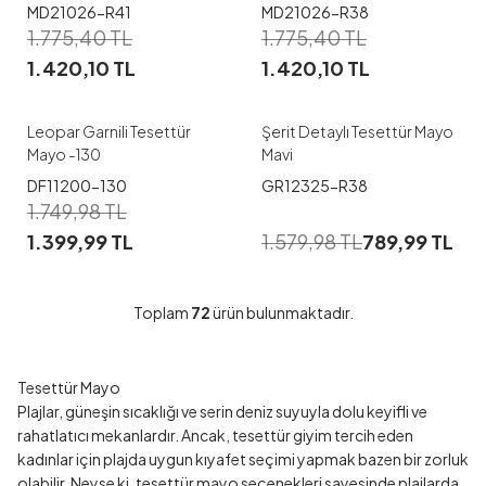
MD21026-R41
MD21026-R38
1
1
1.775,40
TL
1.775,40
TL
1.420,10
TL
1.420,10
TL
38-40
M
Leopar Garnili Tesettür
Şerit Detaylı Tesettür Mayo
Mayo -130
Mavi
DF11200-130
GR12325-R38
1.749,98
TL
1.399,99
TL
1.579,98
TL
789,99
TL
Toplam
72
ürün bulunmaktadır.
Tesettür Mayo
Plajlar, güneşin sıcaklığı ve serin deniz suyuyla dolu keyifli ve
rahatlatıcı mekanlardır. Ancak, tesettür giyim tercih eden
kadınlar için plajda uygun kıyafet seçimi yapmak bazen bir zorluk
olabilir. Neyse ki, tesettür mayo seçenekleri sayesinde plajlarda