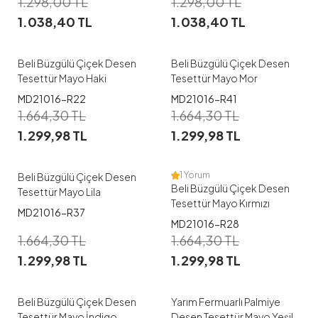
1.298,00
TL
1.298,00
TL
38
40
42
44
46
38
40
42
44
46
1.038,40
TL
1.038,40
TL
48
48
Beli Büzgülü Çiçek Desen
Beli Büzgülü Çiçek Desen
Tesettür Mayo Haki
Tesettür Mayo Mor
1
1
MD21016-R22
MD21016-R41
1.664,30
TL
1.664,30
TL
38
40
42
44
46
38
40
42
44
46
1.299,98
TL
1.299,98
TL
48
48
1 Yorum
Beli Büzgülü Çiçek Desen
Beli Büzgülü Çiçek Desen
Tesettür Mayo Lila
Tesettür Mayo Kırmızı
MD21016-R37
1
MD21016-R28
1
1.664,30
TL
1.664,30
TL
38
40
42
44
46
1.299,98
TL
1.299,98
TL
38
40
42
46
48
48
Beli Büzgülü Çiçek Desen
Yarım Fermuarlı Palmiye
Tesettür Mayo İndigo
Desen Tesettür Mayo Yeşil