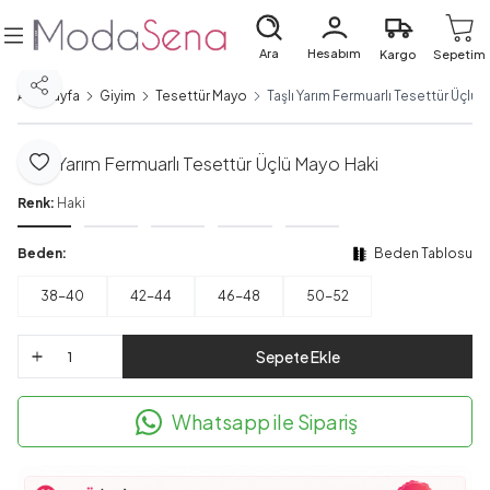
Ara
Hesabım
Kargo
Sepetim
Paylaş
Ana Sayfa
Giyim
Tesettür Mayo
Taşlı Yarım Fermuarlı Tesettür Üçlü 
Taşlı Yarım Fermuarlı Tesettür Üçlü Mayo Haki
Favoriye Ekle
Renk:
Haki
Beden:
Beden Tablosu
38-40
42-44
46-48
50-52
Sepete Ekle
Whatsapp ile Sipariş