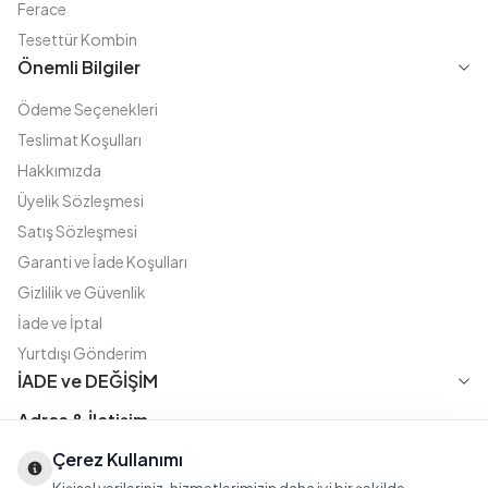
Ferace
Tesettür Kombin
Önemli Bilgiler
Ödeme Seçenekleri
Teslimat Koşulları
Hakkımızda
Üyelik Sözleşmesi
Satış Sözleşmesi
Garanti ve İade Koşulları
Gizlilik ve Güvenlik
İade ve İptal
Yurtdışı Gönderim
İADE ve DEĞİŞİM
Adres & İletişim
Çerez Kullanımı
Instagram
TikTok
X
WhatsApp
Fatih Cd. Akasya sok no:11 D.5 Merter - Güngören / İSTANBUL