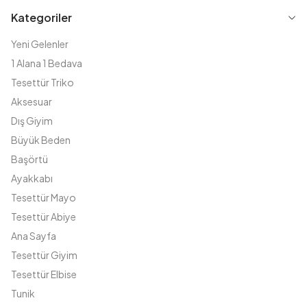
Kategoriler
Yeni Gelenler
1 Alana 1 Bedava
Tesettür Triko
Aksesuar
Dış Giyim
Büyük Beden
Başörtü
Ayakkabı
Tesettür Mayo
Tesettür Abiye
Ana Sayfa
Tesettür Giyim
Tesettür Elbise
Tunik