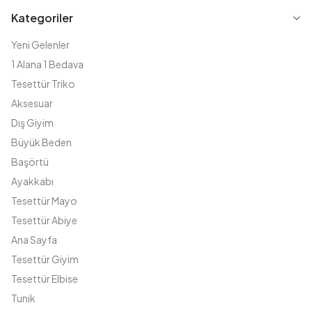
Kategoriler
Yeni Gelenler
1 Alana 1 Bedava
Tesettür Triko
Aksesuar
Dış Giyim
Büyük Beden
Başörtü
Ayakkabı
Tesettür Mayo
Tesettür Abiye
Ana Sayfa
Tesettür Giyim
Tesettür Elbise
Tunik