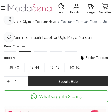
Ara
Hesabım
Kargo
Sepetim
Paylaş
Ana Sayfa
Giyim
Tesettür Mayo
Taşlı Yarım Fermuarlı Tesettür Üçl
Taşlı Yarım Fermuarlı Tesettür Üçlü Mayo Mürdüm
Favoriye Ekle
Renk:
Mürdüm
Beden:
Beden Tablosu
38-40
42-44
46-48
50-52
Sepete Ekle
Whatsapp ile Sipariş