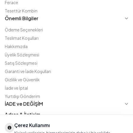
Ferace
Tesettür Kombin
Önemli Bilgiler
Ödeme Seçenekleri
Teslimat Koşulları
Hakkımızda
Üyelik Sözleşmesi
Satış Sözleşmesi
Garanti ve İade Koşulları
Gizlilik ve Güvenlik
İade ve İptal
Yurtdışı Gönderim
İADE ve DEĞİŞİM
Adres & İletişim
Çerez Kullanımı
Instagram
TikTok
X
WhatsApp
Fatih Cd. Akasya sok no:11 D.5 Merter - Güngören / İSTANBUL