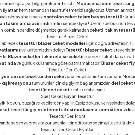
emek uğraş ve bilgi gerektiren bir iştir.
Modasena.com tesettür giy
 fiyattan hem zamandan tasarruf etmenizi sağlıyoruz. Uzmanlarımız t
havalı olmaya hazırsanız
pantolon ceket takım bayan tesettür
ürünl
n takımlarına özel indirimler
seni bekliyor! Üzerinizde bulunun tek 
an kombin derdine düşmenize gerek kalmadan
ceketli takım tesett
Tesettür Blazer Ceket
ılabilecek
tesettür blazer ceket modelleri
için doğru adrestesiniz.
yatlarımız
ve kalitemizden dolayı
Tesettür blazer ceket
isteyenlerin
dır.
Blazer ceketler takım elbise ceketi
ne benzer fakat daha rahat 
ayatında
ve günlük kullanımda göze batmamaktadır.
Blazer ceket fi
Tesettür Deri Ceket
n
yeni sezon tesettür deri ceket
ürünleri almanın tam zamanı. Modase
 kış kreasyonu
tüm ürünler için
dış giyim
bağlantımızdan
deri ceket
tesettür deri ceket
e sahip olabilirsiniz.
Süet Ceket Bayan Tesettür
yik, koyun, buzağı ve keçilerden yapılır. Eşsiz dokusu ve hissinden dola
eket tesettür giyim internet sitesi modasena.com sitemizde 
Tesettür Deri Mont
sında seçim yapmakta zorlananlar için editörün seçimizi tesettür
deri
Tesettür Deri Ceket Fiyatları