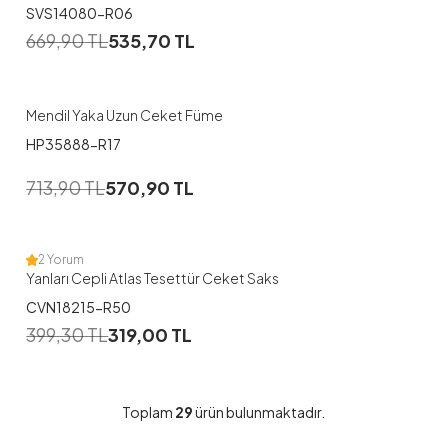
SVS14080-R06
1
669,90
TL
535,70
TL
38
Mendil Yaka Uzun Ceket Füme
HP35888-R17
1
713,90
TL
570,90
TL
S
2 Yorum
Yanları Cepli Atlas Tesettür Ceket Saks
CVN18215-R50
399,30
TL
319,00
TL
Toplam
29
ürün bulunmaktadır.