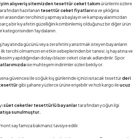
im alışveriş sitemizden tesettür ceket takım
ürünlerini sizlere
arafından hazırlanan
tesettür ceket fiyatları
na ve şıklığına
eri arasından tercihinizi yapmaya başlayın ve kampayalarımızdan
parça bir kıyafetin güzelliğini kombinlemiş olduğunuz bir diğer ürün
ür
kategorisinden faydalanın.
 İş hayatında gücünü veya zerafetini yansıtmak isteyen bayanların
 ilk tercihi olmamızın en etkin sebeplerinden bir tanesi; iş hayatına ve
kesim yapıldığından dolayı blazer ceket olarak adlandırılır. Spor
yatlarımızda
ise muhteşem indirimler sizleri bekliyor.
na güvencesi ile soğuk kış günlerinde içinizi ısıtacak tesettür
deri
 tesettür
gibi şahane yüzlerce ürüne erişebilir ve hızlı kargo ile
ucuz
yı
süet ceketler tesettürlü bayanlar
tarafından yoğun ilgi
satışa sunulmuştur.
 mont
sayfamıza bakmanız tavsiye edilir.