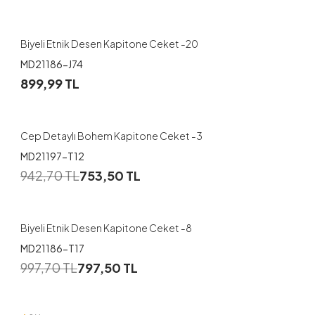
2
Biyeli Etnik Desen Kapitone Ceket -20
MD21186-J74
1
899,99
TL
1
2
Cep Detaylı Bohem Kapitone Ceket -3
MD21197-T12
1
942,70
TL
753,50
TL
1
2
Biyeli Etnik Desen Kapitone Ceket -8
MD21186-T17
1
997,70
TL
797,50
TL
1
2