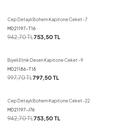
1
2
Cep Detaylı Bohem Kapitone Ceket -7
MD21197-T16
1
942,70
TL
753,50
TL
1
2
Biyeli Etnik Desen Kapitone Ceket -9
MD21186-T18
1
997,70
TL
797,50
TL
1
2
Cep Detaylı Bohem Kapitone Ceket -22
MD21197-J76
1
942,70
TL
753,50
TL
1
2