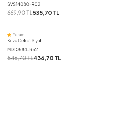
SVS14080-R02
669,90
TL
535,70
TL
1 Yorum
Kuzu Ceket Siyah
MD10584-R52
546,70
TL
436,70
TL