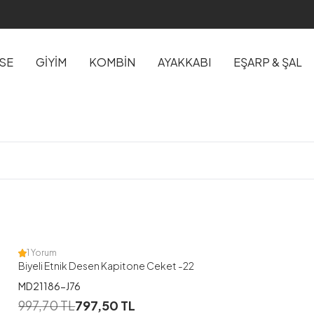
İSE
GİYİM
KOMBİN
AYAKKABI
EŞARP & ŞAL
1
1
2
1 Yorum
Biyeli Etnik Desen Kapitone Ceket -22
MD21186-J76
1
997,70
TL
797,50
TL