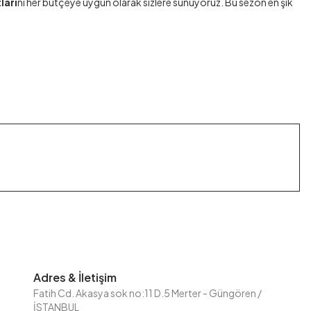
ları
nı her bütçeye uygun olarak sizlere sunuyoruz. Bu sezon en şık
Adres & İletişim
Fatih Cd. Akasya sok no:11 D.5 Merter - Güngören /
İSTANBUL