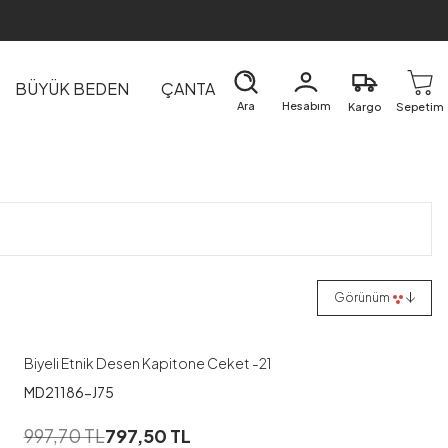
BÜYÜK BEDEN
ÇANTA
DIŞ GİYİM
EV&TEKSTİL
Ara
Hesabım
Kargo
Sepetim
1
Görünüm
1
2
Biyeli Etnik Desen Kapitone Ceket -21
MD21186-J75
1
997,70
TL
797,50
TL