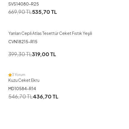
SVS14080-R25
1
669,90
TL
535,70
TL
S
Yanları Cepli Atlas Tesettür Ceket Fıstık Yeşili
CVN18215-R15
399,30
TL
319,00
TL
3 Yorum
Kuzu Ceket Ekru
MD10584-R14
546,70
TL
436,70
TL