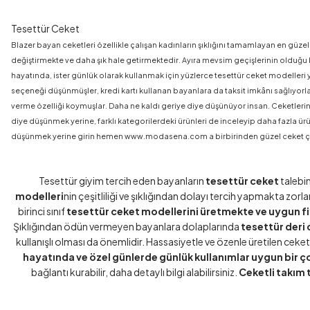
Tesettür Ceket
Blazer bayan ceketleri özellikle çalışan kadınların şıklığını tamamlayan en güzel
değiştirmekte ve daha şık hale getirmektedir. Ayıra mevsim geçişlerinin olduğu 
hayatında, ister günlük olarak kullanmak için yüzlerce tesettür ceket modelleri 
seçeneği düşünmüşler, kredi kartı kullanan bayanlara da taksit imkânı sağlıyo
verme özelliği koymuşlar. Daha ne kaldı geriye diye düşünüyor insan. Ceketleriniz
diye düşünmek yerine, farklı kategorilerdeki ürünleri de inceleyip daha fazla ür
düşünmek yerine girin hemen www.modasena.com a birbirinden güzel ceket çeşitl
Tesettür giyim tercih eden bayanların
tesettür ceket
talebi
modelleri
nin çeşitliliği ve şıklığından dolayı tercih yapmakta zorl
birinci sınıf
tesettür ceket modellerini üretmekte ve uygun f
Şıklığından ödün vermeyen bayanlara dolaplarında
tesettür deri 
kullanışlı olması da önemlidir. Hassasiyetle ve özenle üretilen ceke
hayatında ve özel günlerde günlük kullanımlar uygun bir ç
bağlantı kurabilir, daha detaylı bilgi alabilirsiniz.
Ceketli takım 