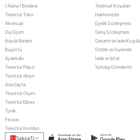
1 Alana 1 Bedava
Teslimat Koşulları
Tesettür Triko
Hakkımızda
Aksesuar
Üyelik Sözleşmesi
Dış Giyim
Satış Sözleşmesi
Büyük Beden
Garanti ve İade Koşulla
Başörtü
Gizlilik ve Güvenlik
Ayakkabı
İade ve İptal
Tesettür Mayo
Yurtdışı Gönderim
Tesettür Abiye
Ana Sayfa
Tesettür Giyim
Tesettür Elbise
Tunik
Ferace
Tesettür Kombin
Türkçe
TL