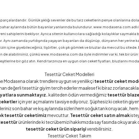
 parçalardandır. Günlük şıklığı sevenler de bu tarz ceketlerin penye olanlarına dolap
bahar aylarında bütün bayanlar yanlarında bulundurur. www.modasena.com adlı intern
yeni sahiplerini bekliyor. Ayrıca sitenin kullanıcılara sağladığı kolaylıklar saymak
rlar. Aynı zamanda yurtdışında yaşayan bayanları da düşünüp, dünyanın her yerine
in içine giyebileceğiniz, tişörtler, çok şık gömlek ve bluzlar da mevcut bu sitede. B
ün de alabilirsiniz, çünkü www.modasena.com da öyle indirimler var ki, tek bir ürün
erine bir göz atın. Kendi tarzınıza en uygun olan ceket fiyatları, bluzlarını mo
Tesettür Ceket Modelleri
ne Modasena olarak trendlere uygun ve yenilikçi
tesettür ceket mode
anan değerli tesettür giyim tercih ederler maalesef ki biraz zorlanacakla
iyatlara sunmaktayız.
kaliteden ödün vermediğimiz
tesettür blaz
ceketler
için yer açmalarını tavsiye ediyoruz. Şüphesiz ki ceketin giye
tleriniz son bahar ve kış aylarında sizleri hem soğuktan koruyacak, hem t
ok tesettür ceketimiz
mevcuttur.
Tesettür ceket satın almak
iste
tesettür
ürünlerinde ki tecrübemizi
hakkımızda
sayfasında okuyarak da
tesettür ceket ürün siparişi
verebilirsiniz.
Tesettür Ceket Takım