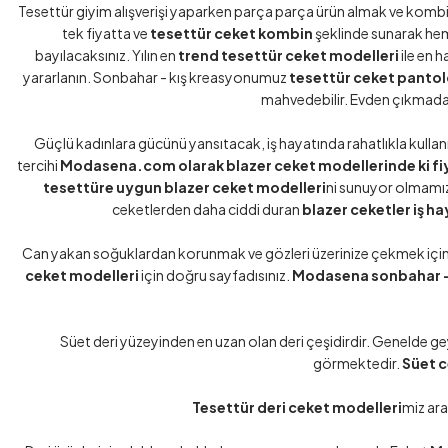
Tesettür giyim alışverişi yaparken parça parça ürün almak ve kombinl
tek fiyatta ve
tesettür ceket kombin
şeklinde sunarak hem
bayılacaksınız. Yılın en
trend tesettür ceket modelleri
ile en 
yararlanın. Sonbahar - kış kreasyonumuz
tesettür ceket pantolo
mahvedebilir. Evden çıkmad
Güçlü kadınlara gücünü yansıtacak, iş hayatında rahatlıkla kullan
tercihi
Modasena.com olarak blazer ceket modellerinde ki fi
tesettüre uygun blazer ceket modelleri
ni sunuyor olmamız
ceketlerden daha ciddi duran
blazer ceketler iş h
Can yakan soğuklardan korunmak ve gözleri üzerinize çekmek içi
ceket modelleri
için doğru sayfadısınız.
Modasena sonbahar -
Süet deri yüzeyinden en uzan olan deri çeşidirdir. Genelde ge
görmektedir.
Süet c
Tesettür deri ceket modelleri
miz ara