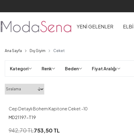
YENİ GELENLER
ELB
Ana Sayfa
Dış Giyim
Ceket
Kategori
Renk
Beden
Fiyat Aralığı 
1
1
2
Cep Detaylı Bohem Kapitone Ceket -10
MD21197-T19
1
942,70
TL
753,50
TL