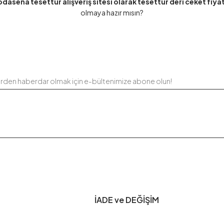
dasena tesettür alışveriş sitesi olarak tesettür deri ceket fiyat
olmaya hazır mısın?
erden haberdar olmak için e-bültenimize abone olun!
İADE ve DEĞİŞİM