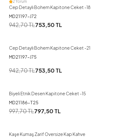
2 Yorum
Cep Detaylı Bohem Kapitone Ceket -18
MD21197-J72
1
942,70
TL
753,50
TL
1
2
Cep Detaylı Bohem Kapitone Ceket -21
MD21197-J75
1
942,70
TL
753,50
TL
1
2
Biyeli Etnik Desen Kapitone Ceket -15
MD21186-T25
997,70
TL
797,50
TL
Kaşe Kumaş Zarif Oversize Kap Kahve