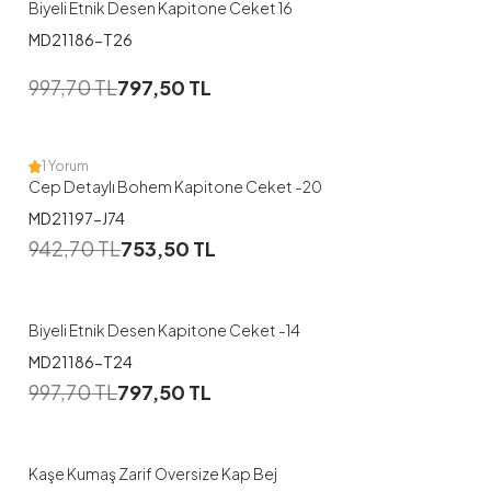
Biyeli Etnik Desen Kapitone Ceket 16
MD21186-T26
1
997,70
TL
797,50
TL
1
2
1 Yorum
Cep Detaylı Bohem Kapitone Ceket -20
MD21197-J74
1
942,70
TL
753,50
TL
1
Biyeli Etnik Desen Kapitone Ceket -14
MD21186-T24
997,70
TL
797,50
TL
Kaşe Kumaş Zarif Oversize Kap Bej