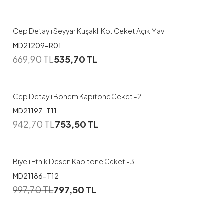
38
40
42
44
Cep Detaylı Seyyar Kuşaklı Kot Ceket Açık Mavi
MD21209-R01
1
669,90
TL
535,70
TL
1
2
Cep Detaylı Bohem Kapitone Ceket -2
MD21197-T11
1
942,70
TL
753,50
TL
1
2
Biyeli Etnik Desen Kapitone Ceket -3
MD21186-T12
1
997,70
TL
797,50
TL
1
2