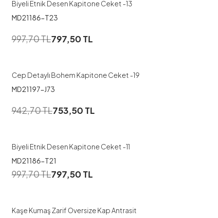
Biyeli Etnik Desen Kapitone Ceket -13
MD21186-T23
1
997,70
TL
797,50
TL
1
2
Cep Detaylı Bohem Kapitone Ceket -19
MD21197-J73
1
942,70
TL
753,50
TL
1
2
Biyeli Etnik Desen Kapitone Ceket -11
MD21186-T21
997,70
TL
797,50
TL
Kaşe Kumaş Zarif Oversize Kap Antrasit