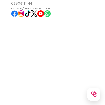
08508111144
iletisim@modasena.com
Instagram
TikTok
X
WhatsApp