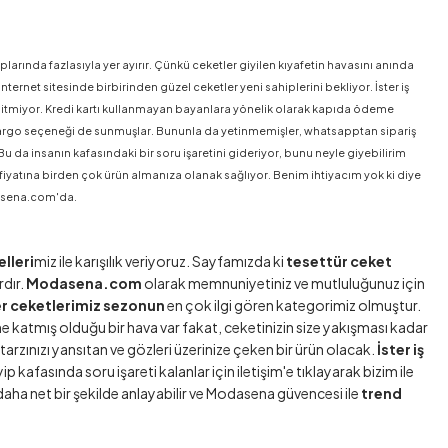
larında fazlasıyla yer ayırır. Çünkü ceketler giyilen kıyafetin havasını anında
et sitesinde birbirinden güzel ceketler yeni sahiplerini bekliyor. İster iş
la bitmiyor. Kredi kartı kullanmayan bayanlara yönelik olarak kapıda ödeme
 kargo seçeneği de sunmuşlar. Bununla da yetinmemişler, whatsapptan sipariş
u da insanın kafasındaki bir soru işaretini gideriyor, bunu neyle giyebilirim
 fiyatına birden çok ürün almanıza olanak sağlıyor. Benim ihtiyacım yok ki diye
dasena.com'da.
lleri
miz ile karışılık veriyoruz. Sayfamızda ki
tesettür ceket
rdır.
Modasena.com
olarak memnuniyetiniz ve mutluluğunuz için
er ceketlerimiz sezonun
en çok ilgi gören kategorimiz olmuştur.
ne katmış olduğu bir hava var fakat, ceketinizin size yakışması kadar
arzınızı yansıtan ve gözleri üzerinize çeken bir ürün olacak.
İster iş
yip kafasında soru işareti kalanlar için
iletişim
'e tıklayarak bizim ile
ha net bir şekilde anlayabilir ve Modasena güvencesi ile
trend