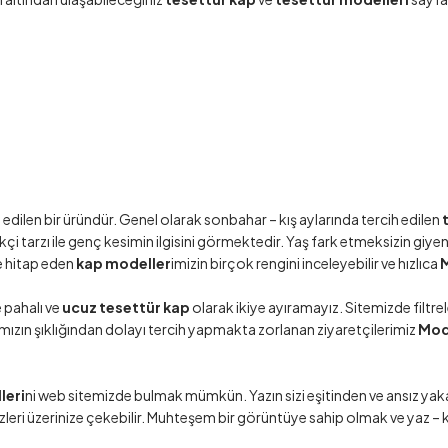
h edilen bir üründür. Genel olarak sonbahar – kış aylarında tercih edilen
ikçi tarzı ile genç kesimin ilgisini görmektedir. Yaş fark etmeksizin giy
e hitap eden
kap modeller
imizin birçok rengini inceleyebilir ve hızlıca
e pahalı ve
ucuz tesettür kap
olarak ikiye ayıramayız. Sitemizde filtr
ımızın şıklığından dolayı tercih yapmakta zorlanan ziyaretçilerimiz
Mod
leri
ni web sitemizde bulmak mümkün. Yazın sizi eşitinden ve ansız
leri üzerinize çekebilir. Muhteşem bir görüntüye sahip olmak ve yaz – kı