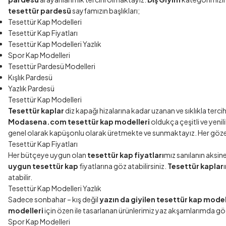
tesettür pardesü
sayfamızın başlıkları;
Tesettür Kap Modelleri
Tesettür Kap Fiyatları
Tesettür Kap Modelleri Yazlık
Spor Kap Modelleri
Tesettür Pardesü Modelleri
Kışlık Pardesü
Yazlık Pardesü
Tesettür Kap Modelleri
Tesettür kaplar
diz kapağı hizalarına kadar uzanan ve sıklıkla terci
Modasena.com tesettür kap modelleri
oldukça çeşitli ve yenil
genel olarak kapüşonlu olarak üretmekte ve sunmaktayız. Her göz
Tesettür Kap Fiyatları
Her bütçeye uygun olan
tesettür kap fiyatları
mız sanılanın aksin
uygun tesettür kap
fiyatlarına göz atabilirsiniz.
Tesettür kaplar
atabilir.
Tesettür Kap Modelleri Yazlık
Sadece sonbahar – kış değil
yazın da giyilen tesettür kap model
modelleri
için özen ile tasarlanan ürünlerimiz yaz akşamlarımda göz
Spor Kap Modelleri