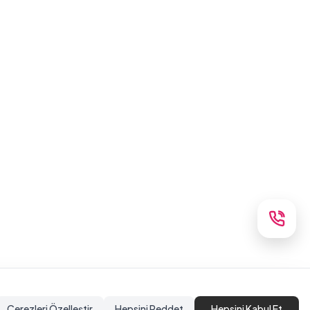
Çerezleri Özelleştir
Hepsini Reddet
Hepsini Kabul Et