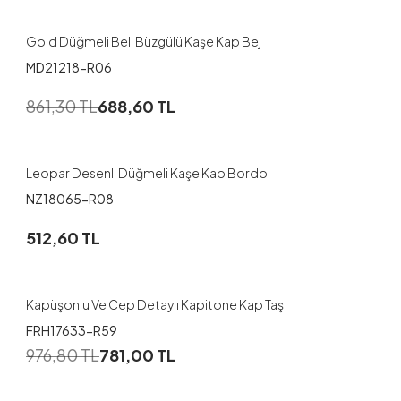
Gold Düğmeli Beli Büzgülü Kaşe Kap Bej
MD21218-R06
1
861,30
TL
688,60
TL
52-54
Leopar Desenli Düğmeli Kaşe Kap Bordo
NZ18065-R08
1
512,60
TL
48
50
52
Kapüşonlu Ve Cep Detaylı Kapitone Kap Taş
FRH17633-R59
976,80
TL
781,00
TL