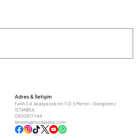
Adres & İletişim
Fatih Cd. Akasya sok no:11 D.5 Merter - Güngören /
İSTANBUL
08508111144
iletisim@modasena.com
Instagram
TikTok
X
WhatsApp