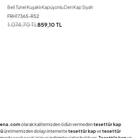
Beli Tünel Kuşaklı Kapüşonlu Deri Kap Siyah
FRH17365-R52
1.074,70
TL
859,10
TL
ena.com
olarak kalitemizden ödün vermeden
tesettür kap
sü
üretmemizden dolayı internette
tesettür kap
ve
tesettür
ızda çeşit çeşit ürün ve indirimler sizleri bekliyor.
Tesettür kap
ve