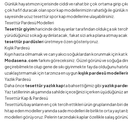
Günlük hayatımızın içerisinde ciddi ve rahat bir çok ortama girip ç
çok hafif duracak olan spor kap modellerimizin rahatlığı ile günlük ru
sayesinde ucuz tesettür spor kap modellerine ulaşabilirsiniz.
Tesettür Pardesü Modelleri
Tesettür giyim
haricinde de bayanlar tarafından oldukça sık terci
yürüdüğünüz sokağı aydınlatacak, fakat sizi arka plana atmayacak ka
tesettür pardüsler
i üretmeye özen gösteriyoruz.
Kışlık Pardesü
Kışın hasta olmamak ve can yakıcı soğuklardan korunmak için kat 
Modasena.com
farkını göreceksiniz. Güzel görünü ve soğuğa direnc
geçirebilmekte olup gene de sıkı giyinmekte fayda olduğunu hatırlata
uzaklaştırmamak için tarzınıza en uygun
kışlık pardesü modelleri
Yazlık Pardesü
Daha önce
tesettür yazlık kap
ta bahsettiğimiz gibi
yazlık parde
Yaz tatillerinin akşamında sahilde içeceğinizi içerken üşüdüğünüz a
Tesettür Kap & Pardesü
Tesettürlü bayanların en çok tercih ettikleri ürün gruplarından biri de
hitap eden modeller yanında sade modelleri ile birlikte orta yaştan 
modelleri görüyoruz. Pelerin tarzındaki kaplar özellikle salaş görün