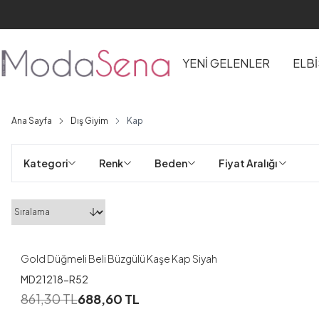
YENİ GELENLER
ELB
Ana Sayfa
Dış Giyim
Kap
Kategori
Renk
Beden
Fiyat Aralığı 
1
42-44
46-48
Gold Düğmeli Beli Büzgülü Kaşe Kap Siyah
MD21218-R52
1
861,30
TL
688,60
TL
42-44
46-48