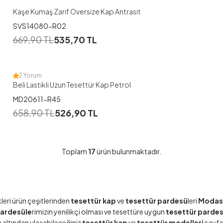
Kaşe Kumaş Zarif Oversize Kap Antrasit
SVS14080-R02
1
669,90
TL
535,70
TL
38
2 Yorum
Beli Lastikli Uzun Tesettür Kap Petrol
MD20611-R45
658,90
TL
526,90
TL
Toplam
17
ürün bulunmaktadır.
leri ürün çeşitlerinden
tesettür kap
ve
tesettür pardesü
leri
Modas
pardesüle
rimizin yenilikçi olması ve tesettüre uygun
tesettür parde
 altından ulaşabileceğiniz
tesettür kap
ve
tesettür modelleri
sayfam