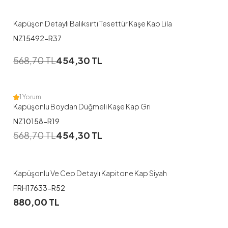
Kapüşon Detaylı Balıksırtı Tesettür Kaşe Kap Lila
NZ15492-R37
1
568,70
TL
454,30
TL
52-54
1 Yorum
Kapüşonlu Boydan Düğmeli Kaşe Kap Gri
NZ10158-R19
1
568,70
TL
454,30
TL
50
Kapüşonlu Ve Cep Detaylı Kapitone Kap Siyah
FRH17633-R52
880,00
TL