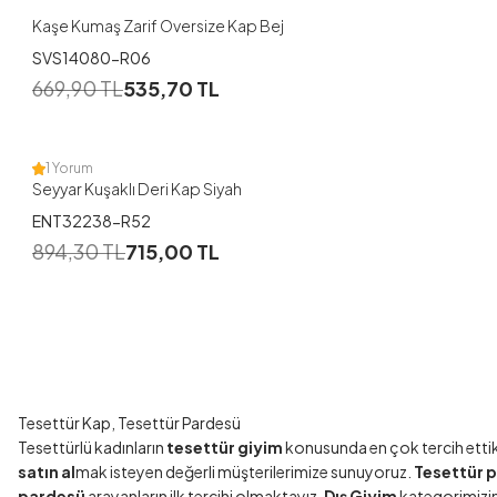
Kaşe Kumaş Zarif Oversize Kap Bej
SVS14080-R06
1
669,90
TL
535,70
TL
44
1 Yorum
Seyyar Kuşaklı Deri Kap Siyah
ENT32238-R52
894,30
TL
715,00
TL
Tesettür Kap, Tesettür Pardesü
Tesettürlü kadınların
tesettür giyim
konusunda en çok tercih ettik
satın al
mak isteyen değerli müşterilerimize sunuyoruz.
Tesettür 
pardesü
arayanların ilk tercihi olmaktayız.
Dış Giyim
kategorimizin