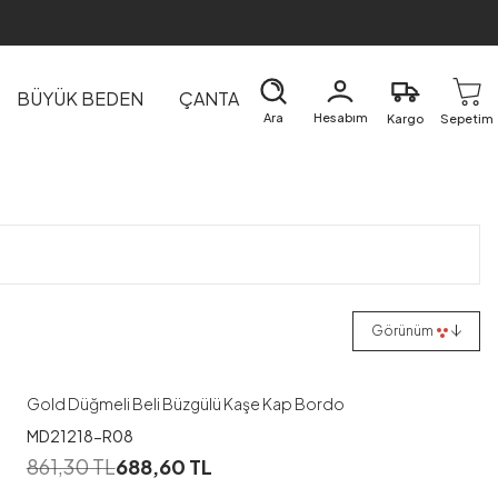
BÜYÜK BEDEN
ÇANTA
DIŞ GİYİM
EV&TEKSTİL
Ara
Hesabım
Kargo
Sepetim
1
Görünüm
38-40
42-44
46-48
Gold Düğmeli Beli Büzgülü Kaşe Kap Bordo
MD21218-R08
1
861,30
TL
688,60
TL
52-54