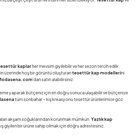
tesettür kaplar
her mevsim giyilebilir ve her sezon tercih edilir.
enin üzerinde hoş bir görüntü oluşturan
tesettür kap modelleri
ni
Modasena.com
'dan satın alabilirsiniz.
eleme yaparak bütçeniz için en doğru sonuca ulaşabilir ve bütçenize
asena
tüm sonbahar – kış kreasyonu
tesettür ürünlerimize göz
 yakalan akşam soğuklarından korunmak mümkün.
Yazlık kap
ş giyilen bir ürüne sahip olmak için doğru adrestesiniz.