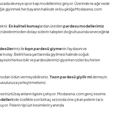
burada devreye spor kap modellerimiz giriyor. Üzerinde ne ağır nede
niz. Şık giyinmek her bayanın hakkıdır ve bu şıklığa Modasena.com
ektir.
En kaliteli kumaş
lardan üretilen
pardesu modellerimiz
rübelerimizden dolayı sizlerin talepleri doğrultusunda seveceğini
z
rdesüler
imiz ile
kışın pardesü giyme
nin faydasını ve
 kolay. Belirli hava şartlarında giyilmesi halinde soğuk
ini herkes bilir ve pardesülerimizi giyerken sizleri bu histen
ınızdan ödün vermeyebilirsiniz.
Yazın pardesü giyilir mi
demeyin.
bavulunuza yerleştirmelisiniz.
 tesettürlü bayanların ilgisini çekiyor. Modasena.com genç kesime
odelleri
nde özellikle son birkaç sezonda öne çıkan pelerin tarzı
yor. Pelerin tipi üst kesimlerin yanında