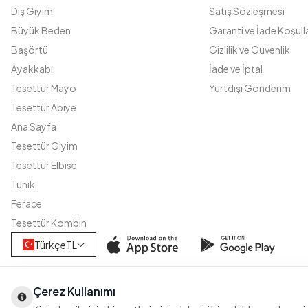
Dış Giyim
Satış Sözleşmesi
Büyük Beden
Garanti ve İade Koşulla
Başörtü
Gizlilik ve Güvenlik
Ayakkabı
İade ve İptal
Tesettür Mayo
Yurtdışı Gönderim
Tesettür Abiye
Ana Sayfa
Tesettür Giyim
Tesettür Elbise
Tunik
Ferace
Tesettür Kombin
Türkçe
TL
Çerez Kullanımı