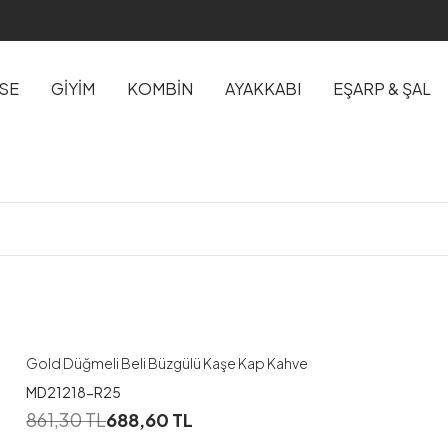
İSE
GİYİM
KOMBİN
AYAKKABI
EŞARP & ŞAL
1
38-40
42-44
46-48
Gold Düğmeli Beli Büzgülü Kaşe Kap Kahve
MD21218-R25
1
861,30
TL
688,60
TL
44-46
48-50