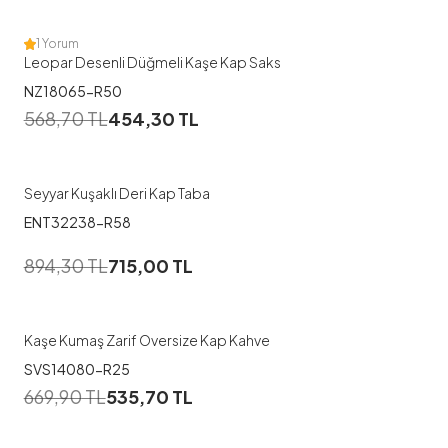
1 Yorum
Leopar Desenli Düğmeli Kaşe Kap Saks
NZ18065-R50
1
568,70
TL
454,30
TL
38
40
42
44
46
Seyyar Kuşaklı Deri Kap Taba
ENT32238-R58
894,30
TL
715,00
TL
Kaşe Kumaş Zarif Oversize Kap Kahve
SVS14080-R25
1
669,90
TL
535,70
TL
1