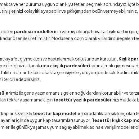
ıkmakta ve her duruma uygun olan kıyafetleri seçmek zorundayız. İşte 
tin işlerinizi kolaylıkla yapabilir ve şıklığınızdan ödün vermeyebilirsi
h edilen
pardesü modelleri
nin vermiş olduğu hava tartışılmaz bir gerç
dar özen ile üretilmiştir. Modasena.com olarak yıllardır süregelen tec
kat kıyafet giymekten ve hastalanma korkusundan kurtulun.
Kışlık pa
i ile içinizi ısıtacak
ucuz kışlık pardesüleri
satın almak giymesi kadar
lım. Romantik bir sokakta şemsiye ile yürüyen pardesülü kadının hikayes
ni
tercih edebilirsiniz.
süler
imiz ile gene yazın amansız gelen soğuklardan korunabilir ve tarz
nları tekrar yaşamamak için
tesettür yazlık pardesüler
inizi mutlaka 
 kaplar. Özellikle
tesettür kap modelleri
sıradanlıktan sıkılmış olan
bayanlar için de uygun kap tasarımları sunuyor.
Tesettür kışlık kap m
ümleri ile günlük yaşama uyum sağlayabilmek adına elverişli modeller olu