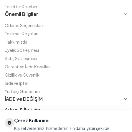
Tesettür Kombin
Önemli Bilgiler
Ödeme Seçenekleri
Teslimat Koşulları
Hakkımızda
Üyelik Sözleşmesi
Satış Sözleşmesi
Garanti ve İade Koşulları
Gizlilik ve Güvenlik
İade ve İptal
Yurtdışı Gönderim
İADE ve DEĞİŞİM
Adres & İletişim
Instagram
TikTok
X
WhatsApp
Çerez Kullanımı
Fatih Cd. Akasya sok no:11 D.5 Merter - Güngören / İSTANBUL
Kişisel verileriniz, hizmetlerimizin daha iyi bir şekilde
08508111144