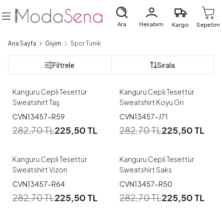
Ara
Hesabım
Kargo
Sepetim
Ana Sayfa
Giyim
Spor Tunik
Filtrele
Sırala
Kanguru Cepli Tesettür
Kanguru Cepli Tesettür
Sweatshirt Taş
Sweatshirt Koyu Gri
CVN13457-R59
CVN13457-J71
282,70
TL
225,50
TL
282,70
TL
225,50
TL
Kanguru Cepli Tesettür
Kanguru Cepli Tesettür
Sweatshirt Vizon
Sweatshirt Saks
CVN13457-R64
CVN13457-R50
282,70
TL
225,50
TL
282,70
TL
225,50
TL