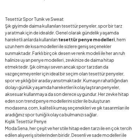
Tesettür Spor Tunik ve Sweat
Şık giyimde daima kullanılan tesettür penyeler, spor bir tarz
yaratmak için de idealdir. Genel olarak gündelik yaşamda
hareketli anlarda kullanılan
tesettür penye modelleri
, hem
uzun hem de kısa modelleri ile sizlere geniş seçenekler
sunmaktadır. Farklı birçok desen ve renk modeli ile her an ruh
halinize uyan penye modelleri, zevkinize de daima hitap
etmektedir. Şık olmayı seven ancak spor tarzdan da
vazgeçemeyenler için ideal bir seçim olan tesettür penyeler,
spor ve şıklığı bir arada yansıtmaktadır. Kumaşın rahatlığından
dolayı günlük yaşamda hareketleri kolaylaştıran penyeler,
aksesuar kullanmaya da son derece uygundur. Her zevke hitap
eden son trend penye modellerini sizler ile buluşturan
modasena.com, kaliteli kumaş seçenekleri ve şık tasarımları ile
aradığınız spor tuniği kolayca bulmanızı sağlar.
Kışlık Tesettür Penye
Moda Sena, her çeşit ve her stile hitap eden tarzı ile en çok tercih
edilen alışveriş sitelerinden biridir. Desenli ve sade modelleri ile