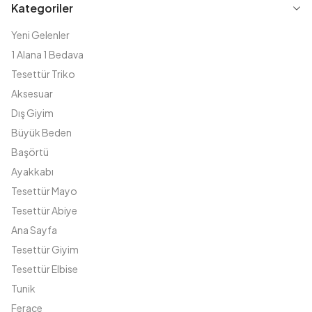
Kategoriler
Yeni Gelenler
1 Alana 1 Bedava
Tesettür Triko
Aksesuar
Dış Giyim
Büyük Beden
Başörtü
Ayakkabı
Tesettür Mayo
Tesettür Abiye
Ana Sayfa
Tesettür Giyim
Tesettür Elbise
Tunik
Ferace