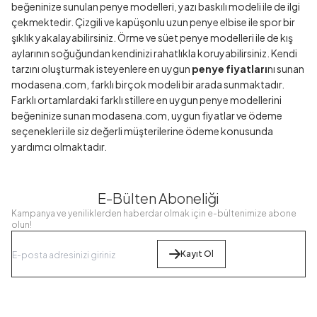
beğeninize sunulan penye modelleri, yazı baskılı modeli ile de ilgi
çekmektedir. Çizgili ve kapüşonlu uzun penye elbise ile spor bir
şıklık yakalayabilirsiniz. Örme ve süet penye modelleri ile de kış
aylarının soğuğundan kendinizi rahatlıkla koruyabilirsiniz. Kendi
tarzını oluşturmak isteyenlere en uygun
penye fiyatları
nı sunan
modasena.com, farklı birçok modeli bir arada sunmaktadır.
Farklı ortamlardaki farklı stillere en uygun penye modellerini
beğeninize sunan modasena.com, uygun fiyatlar ve ödeme
seçenekleri ile siz değerli müşterilerine ödeme konusunda
yardımcı olmaktadır.
E-Bülten Aboneliği
Kampanya ve yeniliklerden haberdar olmak için e-bültenimize abone
olun!
Kayıt Ol