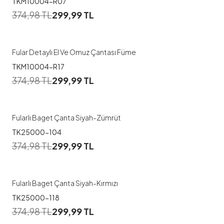
TKM10004-R07
374,98
TL
299,99
TL
Fular Detaylı El Ve Omuz Çantası Füme
TKM10004-R17
374,98
TL
299,99
TL
Fularlı Baget Çanta Siyah-Zümrüt
TK25000-104
374,98
TL
299,99
TL
Fularlı Baget Çanta Siyah-Kırmızı
TK25000-118
374,98
TL
299,99
TL