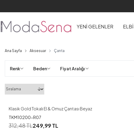
YENİ GELENLER
ELB
Ana Sayfa
Aksesuar
Çanta
Renk
Beden
Fiyat Aralığı 
Klasik Gold Tokalı El & Omuz Çantası Beyaz
TKM10200-R07
312,48
TL
249,99
TL