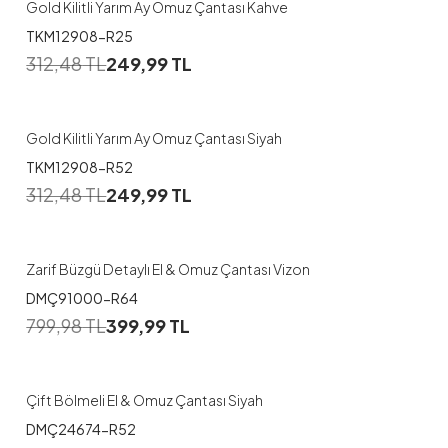
Gold Kilitli Yarım Ay Omuz Çantası Kahve
TKM12908-R25
312,48
TL
249,99
TL
Gold Kilitli Yarım Ay Omuz Çantası Siyah
TKM12908-R52
312,48
TL
249,99
TL
Zarif Büzgü Detaylı El & Omuz Çantası Vizon
DMÇ91000-R64
799,98
TL
399,99
TL
Çift Bölmeli El & Omuz Çantası Siyah
DMÇ24674-R52