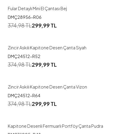
Fular Detaylı Mini El Çantası Bej
DMÇ28956-R06
374,98
TL
299,99
TL
Zincir Askılı Kapitone Desen Çanta Siyah
DMÇ24512-R52
374,98
TL
299,99
TL
Zincir Askılı Kapitone Desen Çanta Vizon
DMÇ24512-R64
374,98
TL
299,99
TL
Kapitone Desenli Fermuarlı Portföy Çanta Pudra