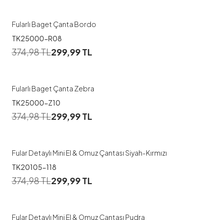
Fularlı Baget Çanta Bordo
TK25000-R08
374,98
TL
299,99
TL
Fularlı Baget Çanta Zebra
TK25000-Z10
374,98
TL
299,99
TL
Fular Detaylı Mini El & Omuz Çantası Siyah-Kırmızı
TK20105-118
374,98
TL
299,99
TL
Fular Detaylı Mini El & Omuz Çantası Pudra