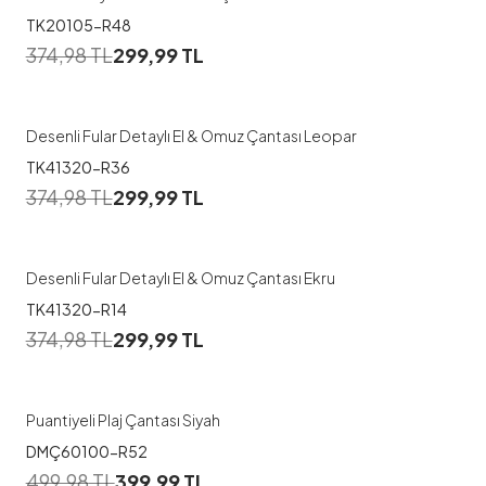
TK20105-R48
374,98
TL
299,99
TL
Desenli Fular Detaylı El & Omuz Çantası Leopar
TK41320-R36
374,98
TL
299,99
TL
Desenli Fular Detaylı El & Omuz Çantası Ekru
TK41320-R14
374,98
TL
299,99
TL
Puantiyeli Plaj Çantası Siyah
DMÇ60100-R52
499,98
TL
399,99
TL