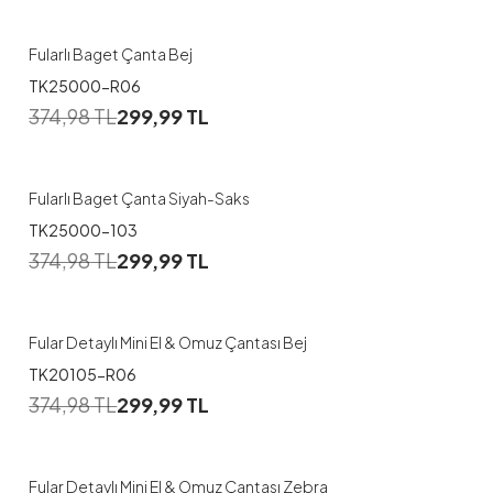
Fularlı Baget Çanta Bej
TK25000-R06
374,98
TL
299,99
TL
Fularlı Baget Çanta Siyah-Saks
TK25000-103
374,98
TL
299,99
TL
Fular Detaylı Mini El & Omuz Çantası Bej
TK20105-R06
374,98
TL
299,99
TL
Fular Detaylı Mini El & Omuz Çantası Zebra