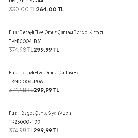
DMÇ31005-R44
330,00
TL
264,00
TL
Fular Detaylı El Ve Omuz Çantası Bordo-Kırmızı
TKM10004-B81
374,98
TL
299,99
TL
Fular Detaylı El Ve Omuz Çantası Bej
TKM10004-R06
374,98
TL
299,99
TL
Fularlı Baget Çanta Siyah Vizon
TK25000-T90
374,98
TL
299,99
TL