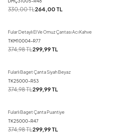
DMÇ31005-R48
330,00
TL
264,00
TL
Fular Detaylı El Ve Omuz Çantası Acı Kahve
TKM10004-R77
374,98
TL
299,99
TL
Fularlı Baget Çanta Siyah Beyaz
TK25000-R53
374,98
TL
299,99
TL
Fularlı Baget Çanta Puantiye
TK25000-R47
374,98
TL
299,99
TL