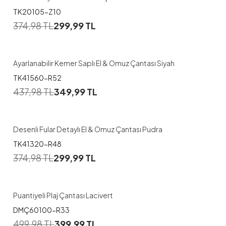
TK20105-Z10
374,98
TL
299,99
TL
Ayarlanabilir Kemer Saplı El & Omuz Çantası Siyah
TK41560-R52
437,98
TL
349,99
TL
Desenli Fular Detaylı El & Omuz Çantası Pudra
TK41320-R48
374,98
TL
299,99
TL
Puantiyeli Plaj Çantası Lacivert
DMÇ60100-R33
499,98
TL
399,99
TL