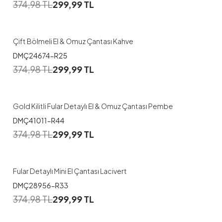
374,98
TL
299,99
TL
Çift Bölmeli El & Omuz Çantası Kahve
DMÇ24674-R25
374,98
TL
299,99
TL
Gold Kilitli Fular Detaylı El & Omuz Çantası Pembe
DMÇ41011-R44
374,98
TL
299,99
TL
Fular Detaylı Mini El Çantası Lacivert
DMÇ28956-R33
374,98
TL
299,99
TL