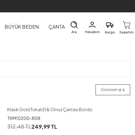
BÜYÜK BEDEN
ÇANTA
DIŞ GİYİM
EV&TEKSTİL
Ara
Hesabım
Kargo
Sepetim
Görünüm
Klasik Gold Tokalı El & Omuz Çantası Bordo
TKM10200-R08
312,48
TL
249,99
TL