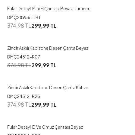
Fular Detaylı Mini El Çantası Beyaz-Turuncu
DMÇ28956-TB1
374,98
TL
299,99
TL
Zincir Askılı Kapitone Desen Çanta Beyaz
DMÇ24512-R07
374,98
TL
299,99
TL
Zincir Askılı Kapitone Desen Çanta Kahve
DMÇ24512-R25
374,98
TL
299,99
TL
Fular Detaylı El Ve Omuz Çantası Beyaz