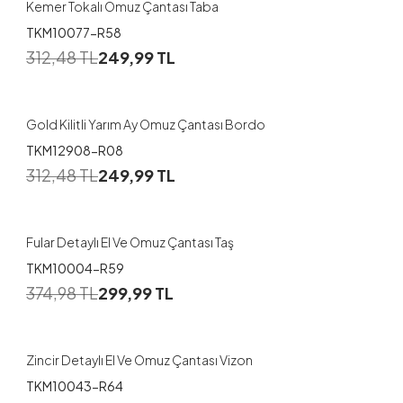
Kemer Tokalı Omuz Çantası Taba
TKM10077-R58
312,48
TL
249,99
TL
Gold Kilitli Yarım Ay Omuz Çantası Bordo
TKM12908-R08
312,48
TL
249,99
TL
Fular Detaylı El Ve Omuz Çantası Taş
TKM10004-R59
374,98
TL
299,99
TL
Zincir Detaylı El Ve Omuz Çantası Vizon
TKM10043-R64