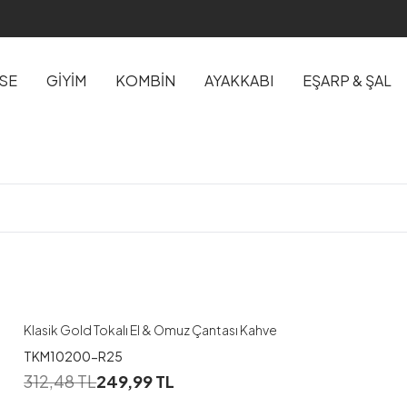
İSE
GİYİM
KOMBİN
AYAKKABI
EŞARP & ŞAL
Klasik Gold Tokalı El & Omuz Çantası Kahve
TKM10200-R25
312,48
TL
249,99
TL