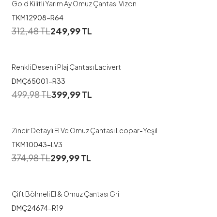
Gold Kilitli Yarım Ay Omuz Çantası Vizon
TKM12908-R64
312,48
TL
249,99
TL
Renkli Desenli Plaj Çantası Lacivert
DMÇ65001-R33
499,98
TL
399,99
TL
Zincir Detaylı El Ve Omuz Çantası Leopar-Yeşil
TKM10043-LV3
374,98
TL
299,99
TL
Çift Bölmeli El & Omuz Çantası Gri
DMÇ24674-R19