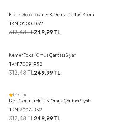
Klasik Gold Tokalı El & Omuz Çantası Krem
TKM10200-R32
312,48
TL
249,99
TL
Kemer Tokalı Omuz Çantası Siyah
TKM17009-R52
312,48
TL
249,99
TL
1 Yorum
Deri Görünümlü El & Omuz Çantası Siyah
TKM17007-R52
312,48
TL
249,99
TL