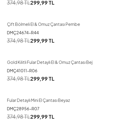
374,98
TL
299,99
TL
Çift Bölmeli El & Omuz Çantası Pembe
DMÇ24674-R44
374,98
TL
299,99
TL
Gold Kilitli Fular Detaylı El & Omuz Çantası Bej
DMÇ41011-R06
374,98
TL
299,99
TL
Fular Detaylı Mini El Çantası Beyaz
DMÇ28956-R07
374,98
TL
299,99
TL