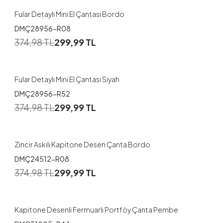
Fular Detaylı Mini El Çantası Bordo
DMÇ28956-R08
374,98
TL
299,99
TL
Fular Detaylı Mini El Çantası Siyah
DMÇ28956-R52
374,98
TL
299,99
TL
Zincir Askılı Kapitone Desen Çanta Bordo
DMÇ24512-R08
374,98
TL
299,99
TL
Kapitone Desenli Fermuarlı Portföy Çanta Pembe