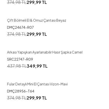
374,98
TL
299,99
TL
Çift Bölmeli El & Omuz Çantası Beyaz
DMÇ24674-R07
374,98
TL
299,99
TL
Arkası Yapışkan Ayarlanabilir Hasır Şapka Camel
SRC22747-R09
437,98
TL
349,99
TL
Fular Detaylı Mini El Çantası Vizon-Mavi
DMÇ28956-T64
374,98
TL
299,99
TL