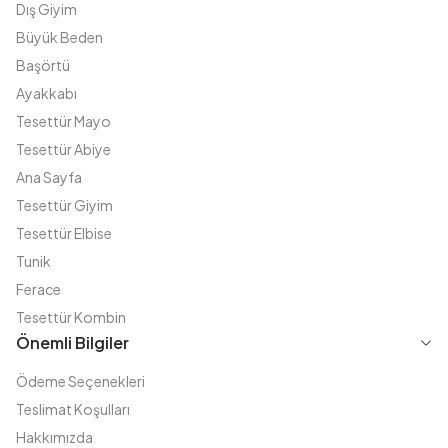
Dış Giyim
Büyük Beden
Başörtü
Ayakkabı
Tesettür Mayo
Tesettür Abiye
Ana Sayfa
Tesettür Giyim
Tesettür Elbise
Tunik
Ferace
Tesettür Kombin
Önemli Bilgiler
Ödeme Seçenekleri
Teslimat Koşulları
Hakkımızda