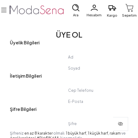
Ara
Hesabım
Kargo
Sepetim
ÜYE OL
Üyelik Bilgileri
Ad
Soyad
İletişim Bilgileri
Cep Telefonu
E-Posta
Şifre Bilgileri
Şifre
Şifreniz
en az 8 karakter
olmalı.
1 büyük harf, 1 küçük harf, rakam
ve