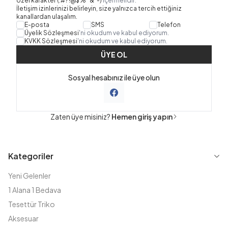
özel karakter (.#?!@$%^&*-)
içermelidir.
İletişim izinlerinizi belirleyin, size yalnızca tercih ettiğiniz
kanallardan ulaşalım.
E-posta
SMS
Telefon
Üyelik Sözleşmesi
'ni okudum ve kabul ediyorum.
KVKK Sözleşmesi
'ni okudum ve kabul ediyorum.
ÜYE OL
Sosyal hesabınız ile üye olun
Zaten üye misiniz?
Hemen giriş yapın
Kategoriler
Yeni Gelenler
1 Alana 1 Bedava
Tesettür Triko
Aksesuar