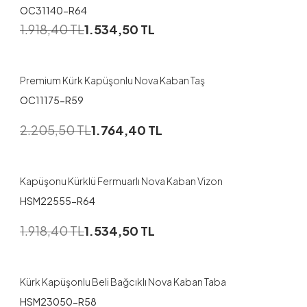
OC31140-R64
1
1.918,40
TL
1.534,50
TL
50
52
56
Premium Kürk Kapüşonlu Nova Kaban Taş
OC11175-R59
1
2.205,50
TL
1.764,40
TL
46
48
50
Kapüşonu Kürklü Fermuarlı Nova Kaban Vizon
HSM22555-R64
1
1.918,40
TL
1.534,50
TL
48
50
Kürk Kapüşonlu Beli Bağcıklı Nova Kaban Taba
HSM23050-R58
1