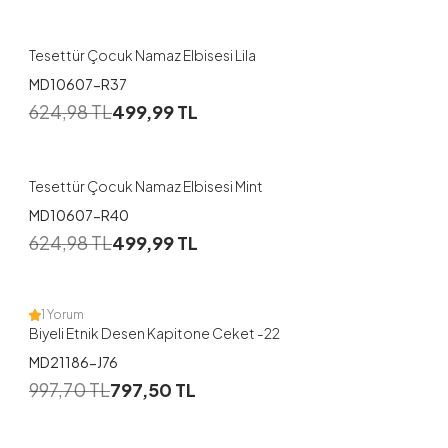
3
Tesettür Çocuk Namaz Elbisesi Lila
MD10607-R37
1
624,98
TL
499,99
TL
1
2
3
Tesettür Çocuk Namaz Elbisesi Mint
MD10607-R40
1
624,98
TL
499,99
TL
1
2
1 Yorum
Biyeli Etnik Desen Kapitone Ceket -22
MD21186-J76
1
997,70
TL
797,50
TL
42-44
46-48