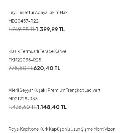
Leyli Tesettür Abaya Takım Haki
MD20457-R22
1
1.749,98
TL
1.399,99
TL
38
40
44
46
48
Klasik Fermuarlı Ferace Kahve
TKM22035-R25
1
775,50
TL
620,40
TL
40
46
Allerli Seyyar Kuşaklı Premium Trençkot Lacivert
MD21228-R33
1
1.436,60
TL
1.148,40
TL
48
50
52
Royal Kapitone Kürk Kapüşonlu Uzun Şişme Mont Vizon