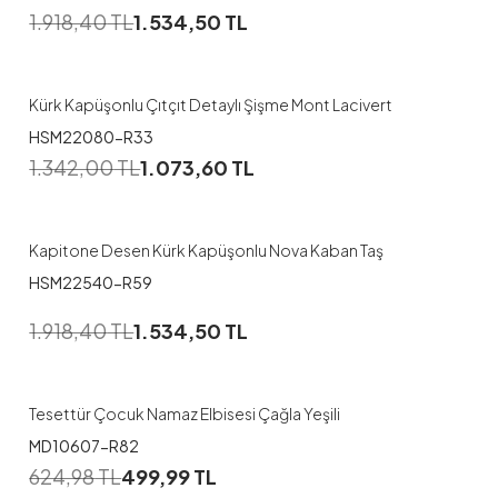
1.918,40
TL
1.534,50
TL
38
48
Kürk Kapüşonlu Çıtçıt Detaylı Şişme Mont Lacivert
HSM22080-R33
1
1.342,00
TL
1.073,60
TL
46
48
Kapitone Desen Kürk Kapüşonlu Nova Kaban Taş
HSM22540-R59
1
1.918,40
TL
1.534,50
TL
1
2
3
Tesettür Çocuk Namaz Elbisesi Çağla Yeşili
MD10607-R82
1
624,98
TL
499,99
TL