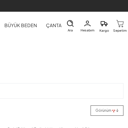
BÜYÜK BEDEN
ÇANTA
DIŞ GİYİM
EV&TEKSTİL
Ara
Hesabım
Kargo
Sepetim
Mont
Kap
1
Görünüm
1
2
3