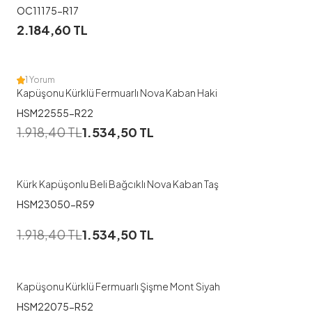
OC11175-R17
1
2.184,60
TL
46
48
50
1 Yorum
Kapüşonu Kürklü Fermuarlı Nova Kaban Haki
HSM22555-R22
1
1.918,40
TL
1.534,50
TL
46
48
50
Kürk Kapüşonlu Beli Bağcıklı Nova Kaban Taş
HSM23050-R59
1
1.918,40
TL
1.534,50
TL
38
Kapüşonu Kürklü Fermuarlı Şişme Mont Siyah
HSM22075-R52
1