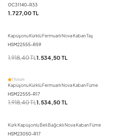
OC31140-R33
1
1.727,00
TL
46
48
50
Kapüşonu Kürklü Fermuarlı Nova Kaban Taş
HSM22555-R59
1
1.918,40
TL
1.534,50
TL
50
1 Yorum
Kapüşonu Kürklü Fermuarlı Nova Kaban Füme
HSM22555-R17
1
1.918,40
TL
1.534,50
TL
48
Kürk Kapüşonlu Beli Bağcıklı Nova Kaban Füme
HSM23050-R17
1