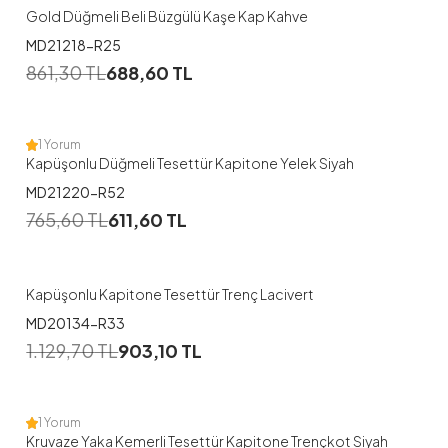
Gold Düğmeli Beli Büzgülü Kaşe Kap Kahve
MD21218-R25
1
861,30
TL
688,60
TL
38
1 Yorum
Kapüşonlu Düğmeli Tesettür Kapitone Yelek Siyah
MD21220-R52
1
765,60
TL
611,60
TL
38
40
42
44
46
Kapüşonlu Kapitone Tesettür Trenç Lacivert
MD20134-R33
1
1.129,70
TL
903,10
TL
38
1 Yorum
Kruvaze Yaka Kemerli Tesettür Kapitone Trençkot Siyah