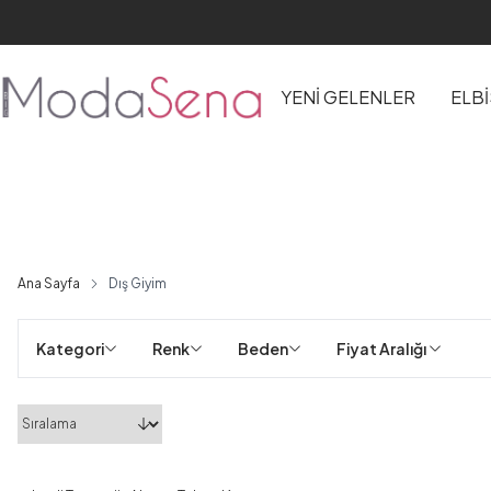
YENİ GELENLER
ELB
Panço
Ana Sayfa
Dış Giyim
Kategori
Renk
Beden
Fiyat Aralığı 
1
1
2