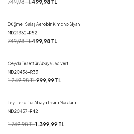
749,98
TL
499,98
TL
Düğmeli Salaş Aerobin Kimono Siyah
MD21332-R52
1
749,98
TL
499,98
TL
1
2
Ceyda Tesettür Abaya Lacivert
MD20456-R33
1
1.249,98
TL
999,99
TL
1
2
Leyli Tesettür Abaya Takım Mürdüm
MD20457-R42
1
1.749,98
TL
1.399,99
TL
1
2