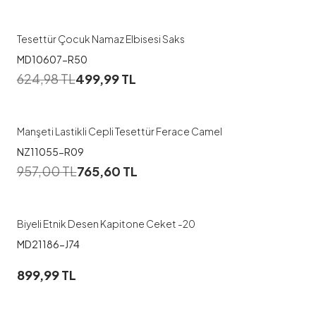
1
2
3
Tesettür Çocuk Namaz Elbisesi Saks
MD10607-R50
1
624,98
TL
499,99
TL
44-46
48-50
52-54
Manşeti Lastikli Cepli Tesettür Ferace Camel
NZ11055-R09
1
957,00
TL
765,60
TL
2
Biyeli Etnik Desen Kapitone Ceket -20
MD21186-J74
1
899,99
TL
38-40
42-44
46-48