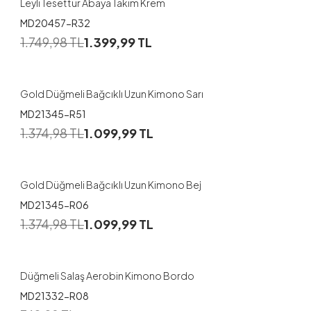
Leyli Tesettür Abaya Takım Krem
MD20457-R32
1
1.749,98
TL
1.399,99
TL
1
2
3
Gold Düğmeli Bağcıklı Uzun Kimono Sarı
MD21345-R51
1
1.374,98
TL
1.099,99
TL
1
2
3
Gold Düğmeli Bağcıklı Uzun Kimono Bej
MD21345-R06
1.374,98
TL
1.099,99
TL
Düğmeli Salaş Aerobin Kimono Bordo
MD21332-R08