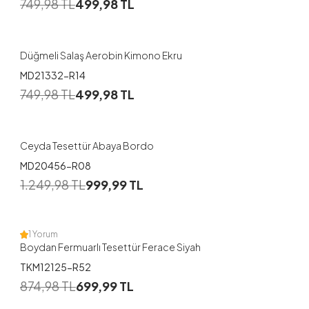
749,98
TL
499,98
TL
Düğmeli Salaş Aerobin Kimono Ekru
MD21332-R14
1
749,98
TL
499,98
TL
1
2
Ceyda Tesettür Abaya Bordo
MD20456-R08
1
1.249,98
TL
999,99
TL
38
40
42
44
46
48
1 Yorum
Boydan Fermuarlı Tesettür Ferace Siyah
TKM12125-R52
1
874,98
TL
699,99
TL
1
2