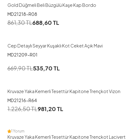
Gold Düğmeli Beli Büzgülü Kaşe Kap Bordo
MD21218-R08
1
861,30
TL
688,60
TL
38
40
42
44
Cep Detaylı Seyyar Kuşaklı Kot Ceket Açık Mavi
MD21209-R01
1
669,90
TL
535,70
TL
38
40
46
Kruvaze Yaka Kemerli Tesettür Kapitone Trençkot Vizon
MD21216-R64
1
1.226,50
TL
981,20
TL
38
1 Yorum
Kruvaze Yaka Kemerli Tesettür Kapitone Trençkot Lacivert