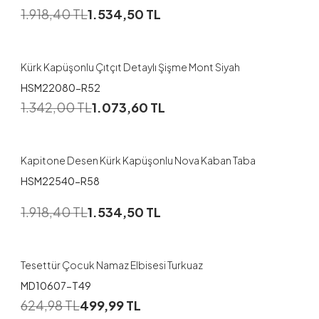
1.918,40
TL
1.534,50
TL
38
48
Kürk Kapüşonlu Çıtçıt Detaylı Şişme Mont Siyah
HSM22080-R52
1
1.342,00
TL
1.073,60
TL
44
46
48
50
Kapitone Desen Kürk Kapüşonlu Nova Kaban Taba
HSM22540-R58
1
1.918,40
TL
1.534,50
TL
1
2
3
Tesettür Çocuk Namaz Elbisesi Turkuaz
MD10607-T49
1
624,98
TL
499,99
TL