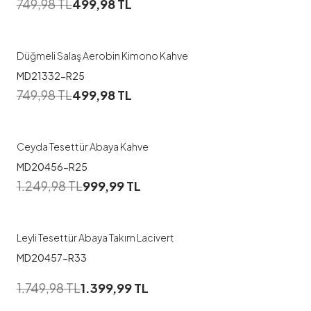
749,98
TL
499,98
TL
Düğmeli Salaş Aerobin Kimono Kahve
MD21332-R25
1
749,98
TL
499,98
TL
1
2
Ceyda Tesettür Abaya Kahve
MD20456-R25
1
1.249,98
TL
999,99
TL
1
2
Leyli Tesettür Abaya Takım Lacivert
MD20457-R33
1
1.749,98
TL
1.399,99
TL
38
40
42
44
46