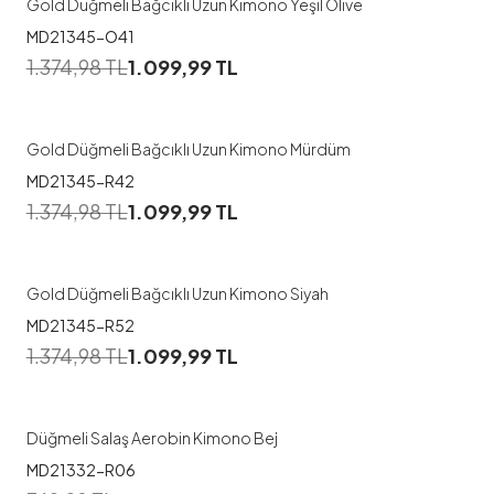
Gold Düğmeli Bağcıklı Uzun Kimono Yeşil Olive
MD21345-O41
1
1.374,98
TL
1.099,99
TL
1
2
3
Gold Düğmeli Bağcıklı Uzun Kimono Mürdüm
MD21345-R42
1
1.374,98
TL
1.099,99
TL
1
2
3
Gold Düğmeli Bağcıklı Uzun Kimono Siyah
MD21345-R52
1.374,98
TL
1.099,99
TL
Düğmeli Salaş Aerobin Kimono Bej
MD21332-R06