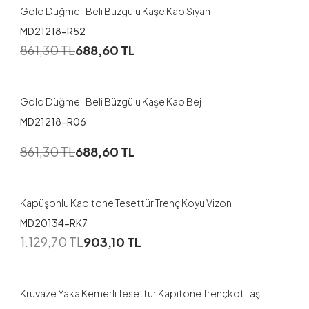
Gold Düğmeli Beli Büzgülü Kaşe Kap Siyah
MD21218-R52
1
861,30
TL
688,60
TL
42-44
46-48
Gold Düğmeli Beli Büzgülü Kaşe Kap Bej
MD21218-R06
1
861,30
TL
688,60
TL
38
40
46
Kapüşonlu Kapitone Tesettür Trenç Koyu Vizon
MD20134-RK7
1
1.129,70
TL
903,10
TL
38
46
Kruvaze Yaka Kemerli Tesettür Kapitone Trençkot Taş