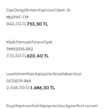
Cep Detaylı Bohem Kapitone Ceket -10
MD21197-T19
1
942,70
TL
753,50
TL
38
40
42
44
46
Klasik Fermuarlı Ferace Siyah
TKM22035-R52
1
775,50
TL
620,40
TL
46
48
50
Luxe Kemerli Kürk Kapüşonlu Nova Kaban Vizon
OC10079-R64
1
2.108,70
TL
1.686,30
TL
46
Royal Kapitone Kürk Kapüşonlu Uzun Şişme Mont Lacivert