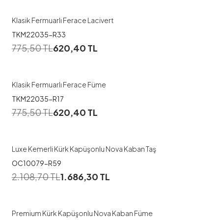
Klasik Fermuarlı Ferace Lacivert
TKM22035-R33
1
775,50
TL
620,40
TL
38
40
42
44
46
Klasik Fermuarlı Ferace Füme
TKM22035-R17
1
775,50
TL
620,40
TL
44
46
48
50
Luxe Kemerli Kürk Kapüşonlu Nova Kaban Taş
OC10079-R59
1
2.108,70
TL
1.686,30
TL
54
Premium Kürk Kapüşonlu Nova Kaban Füme