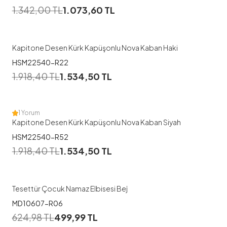
1.342,00
TL
1.073,60
TL
48
50
Kapitone Desen Kürk Kapüşonlu Nova Kaban Haki
HSM22540-R22
1
1.918,40
TL
1.534,50
TL
50
1 Yorum
Kapitone Desen Kürk Kapüşonlu Nova Kaban Siyah
HSM22540-R52
1
1.918,40
TL
1.534,50
TL
1
2
3
Tesettür Çocuk Namaz Elbisesi Bej
MD10607-R06
1
624,98
TL
499,99
TL