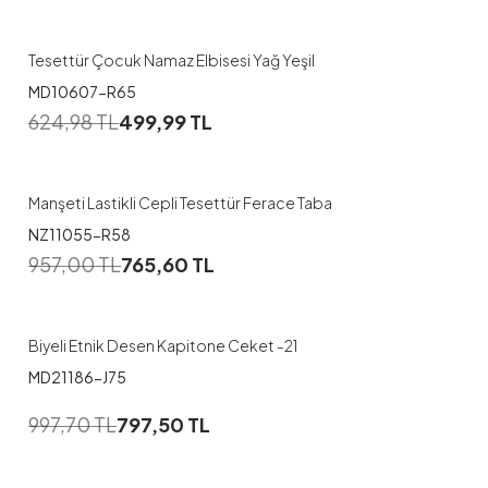
1
2
3
Tesettür Çocuk Namaz Elbisesi Yağ Yeşil
MD10607-R65
1
624,98
TL
499,99
TL
48-50
52-54
Manşeti Lastikli Cepli Tesettür Ferace Taba
NZ11055-R58
1
957,00
TL
765,60
TL
1
2
Biyeli Etnik Desen Kapitone Ceket -21
MD21186-J75
1
997,70
TL
797,50
TL
38-40
42-44
46-48