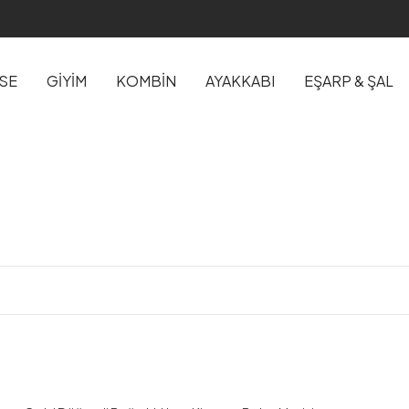
İSE
GİYİM
KOMBİN
AYAKKABI
EŞARP & ŞAL
Trenç
Kaban ve 
1
1
2
3