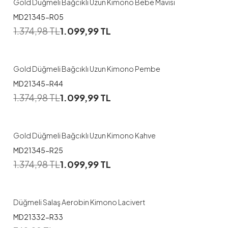
Gold Düğmeli Bağcıklı Uzun Kimono Bebe Mavisi
MD21345-R05
1
1.374,98
TL
1.099,99
TL
1
2
3
Gold Düğmeli Bağcıklı Uzun Kimono Pembe
MD21345-R44
1
1.374,98
TL
1.099,99
TL
1
2
3
Gold Düğmeli Bağcıklı Uzun Kimono Kahve
MD21345-R25
1.374,98
TL
1.099,99
TL
Düğmeli Salaş Aerobin Kimono Lacivert
MD21332-R33