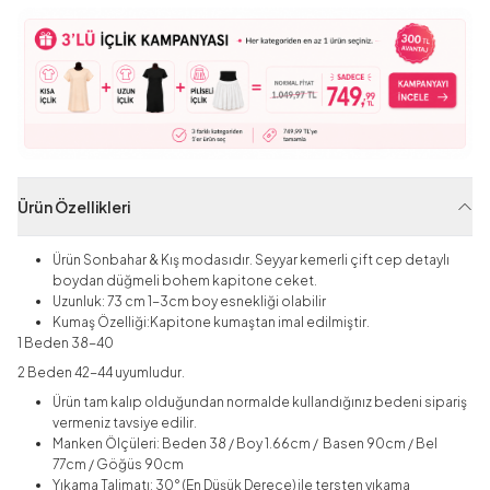
Ürün Özellikleri
Ürün Sonbahar & Kış modasıdır. Seyyar kemerli çift cep detaylı
boydan düğmeli bohem kapitone ceket.
Uzunluk: 73 cm 1-3cm boy esnekliği olabilir
Kumaş Özelliği:Kapitone kumaştan imal edilmiştir.
1 Beden 38-40
2 Beden 42-44 uyumludur.
Ürün tam kalıp olduğundan normalde kullandığınız bedeni sipariş
vermeniz tavsiye edilir.
Manken Ölçüleri: Beden 38 / Boy 1.66cm / Basen 90cm / Bel
77cm / Göğüs 90cm
Yıkama Talimatı: 30° (En Düşük Derece) ile tersten yıkama