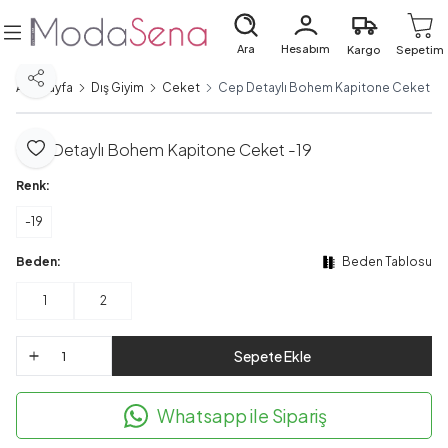
Ara
Hesabım
Kargo
Sepetim
Paylaş
Ana Sayfa
Dış Giyim
Ceket
Cep Detaylı Bohem Kapitone Ceket -1
Cep Detaylı Bohem Kapitone Ceket -19
Favoriye Ekle
Renk:
-19
Beden:
Beden Tablosu
1
2
Sepete Ekle
Whatsapp ile Sipariş