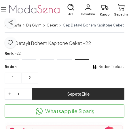
Ara
Hesabım
Kargo
Sepetim
Paylaş
Ana Sayfa
Dış Giyim
Ceket
Cep Detaylı Bohem Kapitone Ceket -2
Cep Detaylı Bohem Kapitone Ceket -22
Favoriye Ekle
Renk:
-22
Beden:
Beden Tablosu
1
2
Sepete Ekle
Whatsapp ile Sipariş