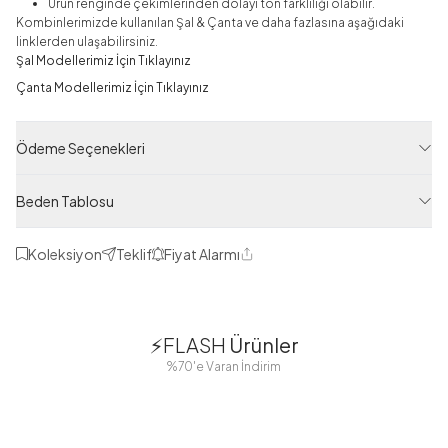
Ürün renginde çekimlerinden dolayı ton farklılığı olabilir.
Kombinlerimizde kullanılan Şal & Çanta ve daha fazlasına aşağıdaki
linklerden ulaşabilirsiniz.
Şal Modellerimiz İçin Tıklayınız
Çanta Modellerimiz İçin Tıklayınız
Ceket
Ödeme Seçenekleri
Ürün Filtreleri
Tedarikçi Ürün Kodu
Beden Tablosu
MD21197-J76
Ürün Kodu
Koleksiyon
Teklif
Fiyat Alarmı
Paylaş
125M02621197J76
1
1
⚡FLASH
Ürünler
38
42
38
40
%70'e Varan İndirim
44
46
48
2 Yorum
Boydan
Düğmeli Salaş
Fisto Detaylı
Düğmeli Kolu
Aerobin