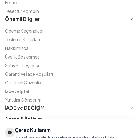
Ferace
Tesettür Kombin
Önemli Bilgiler
Ödeme Seçenekleri
Teslimat Koşulları
Hakkımızda
Üyelik Sözleşmesi
Satış Sözleşmesi
Garanti ve İade Koşulları
Gizlilik ve Güvenlik
İade ve İptal
Yurtdışı Gönderim
İADE ve DEĞİŞİM
Adres & İletişim
Çerez Kullanımı
Instagram
TikTok
X
WhatsApp
Fatih Cd. Akasya sok no:11 D.5 Merter - Güngören / İSTANBUL