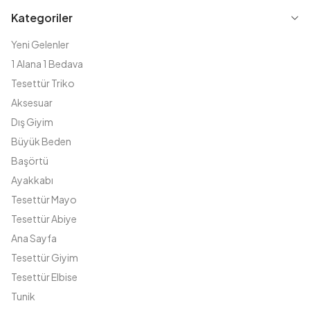
Kategoriler
Yeni Gelenler
1 Alana 1 Bedava
Tesettür Triko
Aksesuar
Dış Giyim
Büyük Beden
Başörtü
Ayakkabı
Tesettür Mayo
Tesettür Abiye
Ana Sayfa
Tesettür Giyim
Tesettür Elbise
Tunik