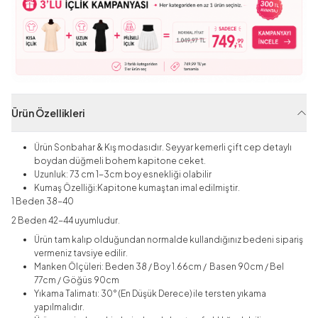
Ürün Özellikleri
Ürün Sonbahar & Kış modasıdır. Seyyar kemerli çift cep detaylı
boydan düğmeli bohem kapitone ceket.
Uzunluk: 73 cm 1-3cm boy esnekliği olabilir
Kumaş Özelliği:Kapitone kumaştan imal edilmiştir.
1 Beden 38-40
2 Beden 42-44 uyumludur.
Ürün tam kalıp olduğundan normalde kullandığınız bedeni sipariş
vermeniz tavsiye edilir.
Manken Ölçüleri: Beden 38 / Boy 1.66cm / Basen 90cm / Bel
77cm / Göğüs 90cm
Yıkama Talimatı: 30° (En Düşük Derece) ile tersten yıkama
yapılmalıdır.