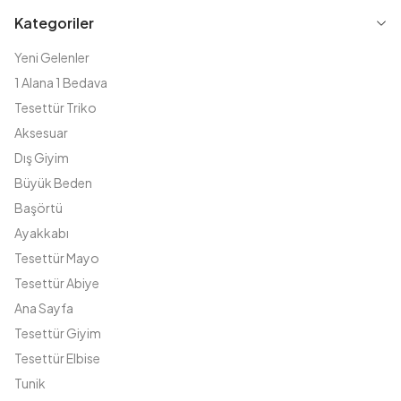
Kategoriler
Yeni Gelenler
1 Alana 1 Bedava
Tesettür Triko
Aksesuar
Dış Giyim
Büyük Beden
Başörtü
Ayakkabı
Tesettür Mayo
Tesettür Abiye
Ana Sayfa
Tesettür Giyim
Tesettür Elbise
Tunik