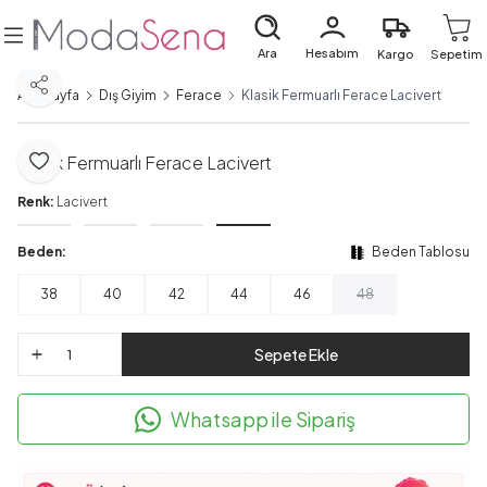
Ara
Hesabım
Kargo
Sepetim
Paylaş
Ana Sayfa
Dış Giyim
Ferace
Klasik Fermuarlı Ferace Lacivert
Klasik Fermuarlı Ferace Lacivert
Favoriye Ekle
Renk:
Lacivert
Beden:
Beden Tablosu
38
40
42
44
46
48
Sepete Ekle
Whatsapp ile Sipariş