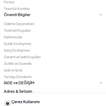
Ferace
Tesettür Kombin
Önemli Bilgiler
Ödeme Seçenekleri
Teslimat Koşulları
Hakkımızda
Üyelik Sözleşmesi
Satış Sözleşmesi
Garanti ve İade Koşulları
Gizlilik ve Güvenlik
İade ve İptal
Yurtdışı Gönderim
İADE ve DEĞİŞİM
Adres & İletişim
Instagram
TikTok
X
WhatsApp
Çerez Kullanımı
Fatih Cd. Akasya sok no:11 D.5 Merter - Güngören / İSTANBUL