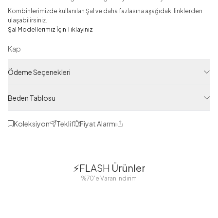
Kombinlerimizde kullanılan Şal ve daha fazlasına aşağıdaki linklerden
ulaşabilirsiniz.
Şal Modellerimiz İçin Tıklayınız
Kap
Ürün Filtreleri
Ödeme Seçenekleri
Tedarikçi Ürün Kodu
FRH17365-R52
Beden Tablosu
Ürün Kodu
125M01917365R52
Koleksiyon
Teklif
Fiyat Alarmı
Paylaş
1
1
⚡FLASH
Ürünler
38
42
38
40
%70'e Varan İndirim
44
46
48
2 Yorum
Boydan
Düğmeli Salaş
Fisto Detaylı
Düğmeli Kolu
Aerobin