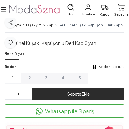
Ara
Hesabım
Kargo
Sepetim
Paylaş
Ana Sayfa
Dış Giyim
Kap
Beli Tünel Kuşaklı Kapüşonlu Deri Kap Siya
Beli Tünel Kuşaklı Kapüşonlu Deri Kap Siyah
Favoriye Ekle
Renk:
Siyah
Beden:
Beden Tablosu
1
2
3
4
5
Sepete Ekle
Whatsapp ile Sipariş