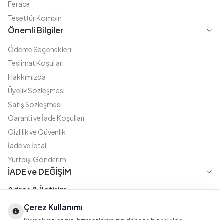
Ferace
Tesettür Kombin
Önemli Bilgiler
Ödeme Seçenekleri
Teslimat Koşulları
Hakkımızda
Üyelik Sözleşmesi
Satış Sözleşmesi
Garanti ve İade Koşulları
Gizlilik ve Güvenlik
İade ve İptal
Yurtdışı Gönderim
İADE ve DEĞİŞİM
Adres & İletişim
Çerez Kullanımı
Instagram
TikTok
X
WhatsApp
Fatih Cd. Akasya sok no:11 D.5 Merter - Güngören / İSTANBUL