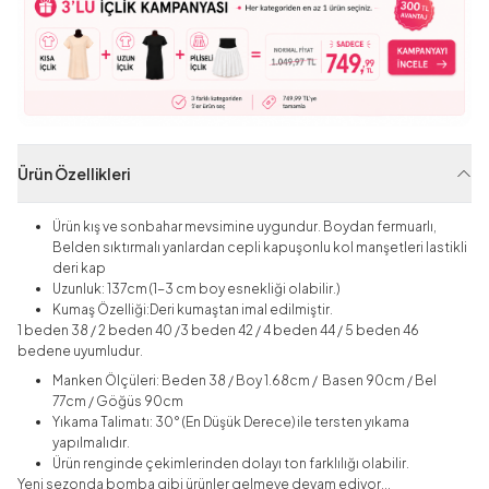
Ürün Özellikleri
Ürün kış ve sonbahar mevsimine uygundur. Boydan fermuarlı,
Belden sıktırmalı yanlardan cepli kapuşonlu kol manşetleri lastikli
deri kap
Uzunluk: 137cm
(1-3 cm boy esnekliği olabilir.)
Kumaş Özelliği:Deri kumaştan imal edilmiştir.
1 beden 38 / 2 beden 40 /3 beden 42 / 4 beden 44 / 5 beden 46
bedene uyumludur.
Manken Ölçüleri: Beden 38 / Boy 1.68cm / Basen 90cm / Bel
77cm / Göğüs 90cm
Yıkama Talimatı: 30° (En Düşük Derece) ile tersten yıkama
yapılmalıdır.
Ürün renginde çekimlerinden dolayı ton farklılığı olabilir.
Yeni sezonda bomba gibi ürünler gelmeye devam ediyor...