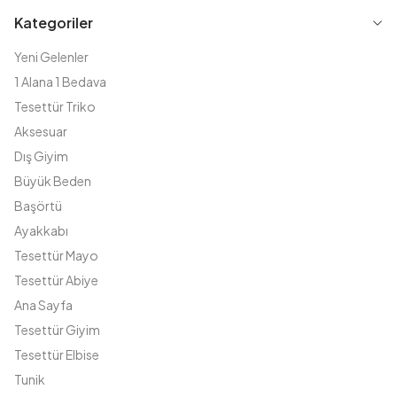
Kategoriler
Yeni Gelenler
1 Alana 1 Bedava
Tesettür Triko
Aksesuar
Dış Giyim
Büyük Beden
Başörtü
Ayakkabı
Tesettür Mayo
Tesettür Abiye
Ana Sayfa
Tesettür Giyim
Tesettür Elbise
Tunik