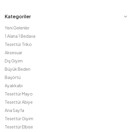
Kategoriler
Yeni Gelenler
1 Alana 1 Bedava
Tesettür Triko
Aksesuar
Dış Giyim
Büyük Beden
Başörtü
Ayakkabı
Tesettür Mayo
Tesettür Abiye
Ana Sayfa
Tesettür Giyim
Tesettür Elbise