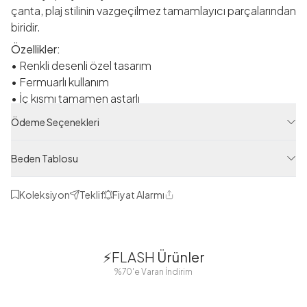
çanta, plaj stilinin vazgeçilmez tamamlayıcı parçalarından
biridir.
Özellikler:
• Renkli desenli özel tasarım
• Fermuarlı kullanım
• İç kısmı tamamen astarlı
• Mini iç cep bulunmaktadır
Ödeme Seçenekleri
• Geniş ve kullanışlı iç hacim
• Günlük ve plaj kullanımına uygundur
Beden Tablosu
Not:
Stüdyo çekimlerinden kaynaklı ışık farklılıkları
görülebilir.
Koleksiyon
Teklif
Fiyat Alarmı
Paylaş
1
1
⚡FLASH
Ürünler
Tatil & Plaj Koleksiyonu
38
42
38
40
%70'e Varan İndirim
44
46
48
Ürün Filtreleri
Tedarikçi Ürün Kodu