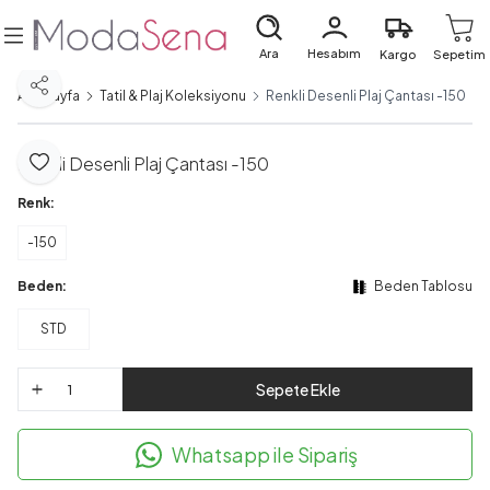
Ara
Hesabım
Kargo
Sepetim
Paylaş
Ana Sayfa
Tatil & Plaj Koleksiyonu
Renkli Desenli Plaj Çantası -150
Renkli Desenli Plaj Çantası -150
Favoriye Ekle
Renk:
-150
Beden:
Beden Tablosu
STD
Sepete Ekle
Whatsapp ile Sipariş