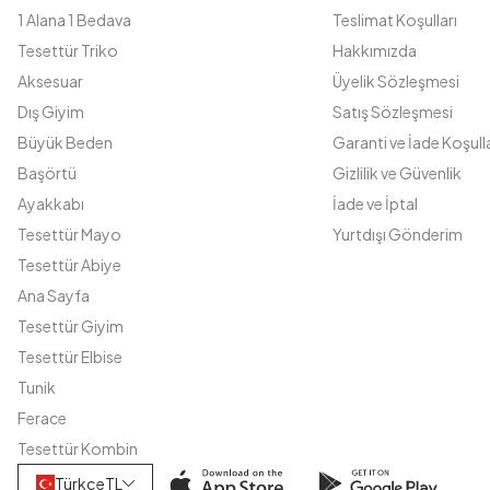
1 Alana 1 Bedava
Teslimat Koşulları
Tesettür Triko
Hakkımızda
Aksesuar
Üyelik Sözleşmesi
Dış Giyim
Satış Sözleşmesi
Büyük Beden
Garanti ve İade Koşulla
Başörtü
Gizlilik ve Güvenlik
Ayakkabı
İade ve İptal
Tesettür Mayo
Yurtdışı Gönderim
Tesettür Abiye
Ana Sayfa
Tesettür Giyim
Tesettür Elbise
Tunik
Ferace
Tesettür Kombin
Türkçe
TL