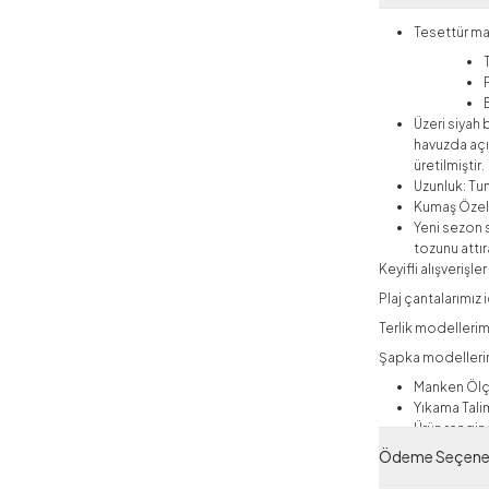
Tesettür ma
Üzeri siyah
havuzda açı
üretilmiştir.
Uzunluk: T
Kumaş Özell
Yeni sezon s
tozunu attıra
Keyifli alışverişler 
Plaj çantalarımız i
Terlik modellerimiz
Şapka modellerimi
Manken Ölç
Yıkama Talim
Ürün rengind
Ödeme Seçenek
Tesettür Mayo