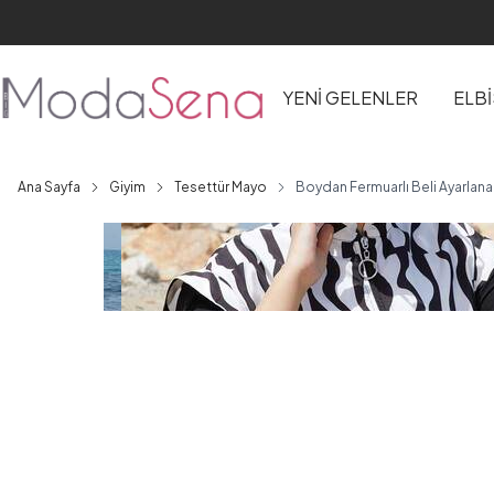
YENİ GELENLER
ELB
Ana Sayfa
Giyim
Tesettür Mayo
Boydan Fermuarlı Beli Ayarlanab