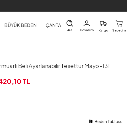
BÜYÜK BEDEN
ÇANTA
DIŞ GİYİM
EV&TEKSTİL
Ara
Hesabım
Kargo
Sepetim
uarlı Beli Ayarlanabilir Tesettür Mayo -131
.420,10
TL
Beden Tablosu