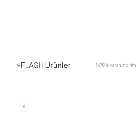
1
⚡FLASH
Ürünler
%70'e Varan İndirim
38
42
44
Boydan Düğmeli Kolu Lastikli
Düğmeli Salaş A
Elbise İndigo
Bej
ASM55618-R24
MD21332-R06
553,30
TL
399,98
TL
749,98
TL
499