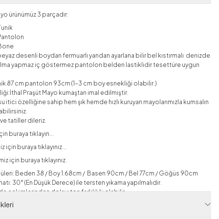
yo ürünümüz 3 parçadır:
Tunik
Pantolon
Bone
 beyaz desenli boydan fermuarlı yandan ayarlana bilir bel kıstırmalı denizde
lma yapmaz iç göstermez pantolon belden lastiklidir tesettüre uygun
unik 87 cm pantolon 93cm
(1-3 cm boy esnekliği olabilir.)
iği:
İthal Praşüt Mayo
kumaştan imal edilmiştir.
u itici özelliğine sahip hem şık hemde hızlı kuruyan mayolarımızla kumsalın
bilirsiniz.
ve tatiller dileriz.
çin buraya tıklayın...
 için buraya tıklayınız...
z için buraya tıklayınız.
üleri: Beden 38 / Boy 1.68cm / Basen 90cm / Bel 77cm / Göğüs 90cm
atı: 30° (En Düşük Derece) ile tersten yıkama yapılmalıdır.
e çekimlerinden dolayı ton farklılığı olabilir.
leri