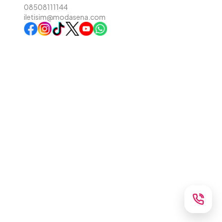
08508111144
iletisim@modasena.com
Instagram
TikTok
X
WhatsApp