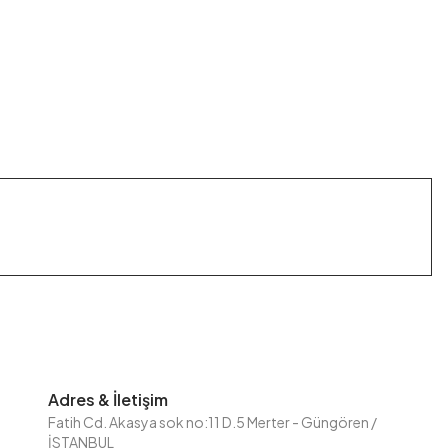
Adres & İletişim
Fatih Cd. Akasya sok no:11 D.5 Merter - Güngören /
İSTANBUL