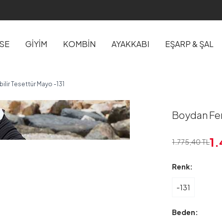
İSE
GİYİM
KOMBİN
AYAKKABI
EŞARP & ŞAL
ilir Tesettür Mayo -131
Boydan Ferm
1
1.775,40
TL
Renk:
-131
Beden: