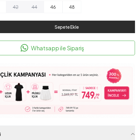
42
44
46
48
Sepete Ekle
Whatsapp ile Sipariş
i