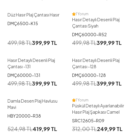
1 Yorum
Düz Hasır Plaj Çantası Hasır
Hasır Detaylı Desenli Plaj
DMÇ6500-K15
Çantası Siyah
DMÇ60000-R52
499,98
TL
399,99
TL
499,98
TL
399,99
TL
Hasır Detaylı Desenli Plaj
Hasır Detaylı Desenli Plaj
Çantası -131
Çantası -128
DMÇ60000-131
DMÇ60000-128
499,98
TL
399,99
TL
499,98
TL
399,99
TL
1 Yorum
Damla Desen Plaj Havlusu
Püskül Detaylı Ayarlanabilir
Mavi
Hasır Plaj Şapkası Camel
HBY20000-R38
SRC12605-R09
524,98
TL
419,99
TL
312,00
TL
249,99
TL