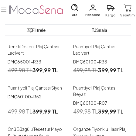
Ara
Hesabım
Kargo
Sepetim
Filtrele
Sırala
Renkli Desenli Plaj Çantası
Puantiyeli Plaj Çantası
Lacivert
Lacivert
DMÇ65001-R33
DMÇ60100-R33
499,98
TL
399,99
TL
499,98
TL
399,99
TL
Puantiyeli Plaj Çantası Siyah
Puantiyeli Plaj Çantası
Beyaz
DMÇ60100-R52
DMÇ60100-R07
499,98
TL
399,99
TL
499,98
TL
399,99
TL
Önü Büzgülü Tesettür Mayo
Organze Fiyonklu Hasır Plaj
& Deniz Bonesi Siyah
Şapkası Lacivert