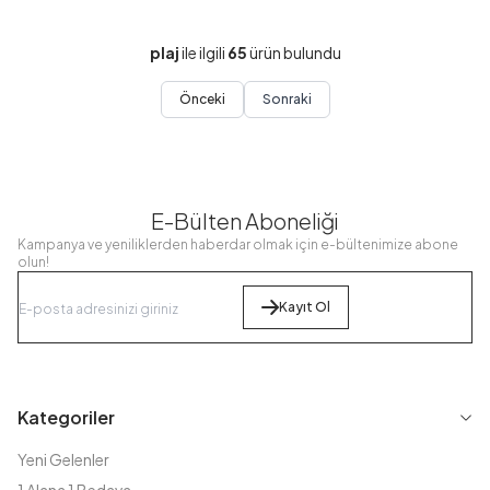
plaj
ile ilgili
65
ürün bulundu
Önceki
Sonraki
E-Bülten Aboneliği
Kampanya ve yeniliklerden haberdar olmak için e-bültenimize abone
olun!
Kayıt Ol
Kategoriler
Yeni Gelenler