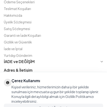
Ödeme Seçenekleri
Teslimat Koşulları
Hakkımızda
Üyelik Sözleşmesi
Satış Sözleşmesi
Garanti ve İade Koşulları
Gizlilik ve Güvenlik
İade ve İptal
Yurtdışı Gönderim
İADE ve DEĞİŞİM
Adres & İletişim
Instagram
TikTok
X
WhatsApp
Çerez Kullanımı
Fatih Cd. Akasya sok no:11 D.5 Merter - Güngören / İSTANBUL
08508111144
Kişisel verileriniz, hizmetlerimizin daha iyi bir şekilde
iletisim@modasena.com
sunulması için mevzuata uygun bir şekilde toplanıp işlenir.
Konuyla ilgili detaylı bilgi almak için Gizlilik Politikamızı
Türkçe
TL
inceleyebilirsiniz.