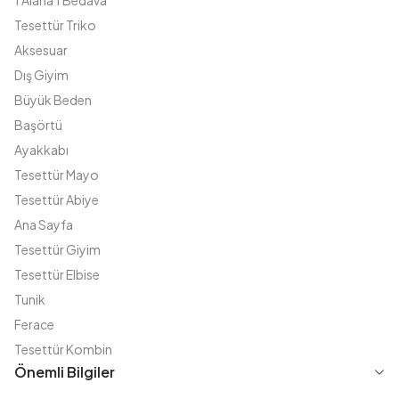
1 Alana 1 Bedava
Tesettür Triko
Aksesuar
Dış Giyim
Büyük Beden
Başörtü
Ayakkabı
Tesettür Mayo
Tesettür Abiye
Ana Sayfa
Tesettür Giyim
Tesettür Elbise
Tunik
Ferace
Tesettür Kombin
Önemli Bilgiler