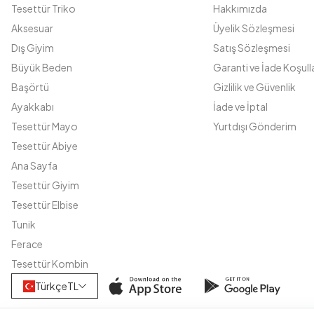
Tesettür Triko
Hakkımızda
Aksesuar
Üyelik Sözleşmesi
Dış Giyim
Satış Sözleşmesi
Büyük Beden
Garanti ve İade Koşulla
Başörtü
Gizlilik ve Güvenlik
Ayakkabı
İade ve İptal
Tesettür Mayo
Yurtdışı Gönderim
Tesettür Abiye
Ana Sayfa
Tesettür Giyim
Tesettür Elbise
Tunik
Ferace
Tesettür Kombin
Türkçe
TL