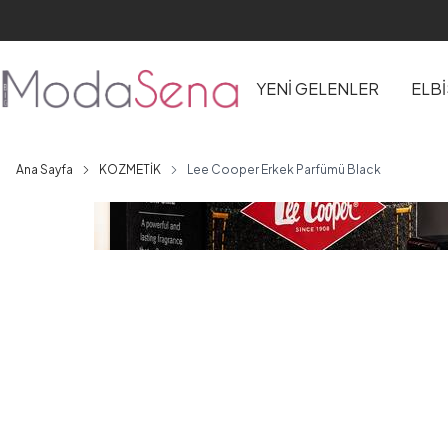
YENİ GELENLER
ELB
Ana Sayfa
KOZMETİK
Lee Cooper Erkek Parfümü Black