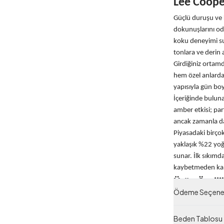
Lee Coope
Güçlü duruşu ve 
dokunuşlarını odu
koku deneyimi sun
tonlara ve derin 
Girdiğiniz ortam
hem özel anlarda 
yapısıyla gün boy
İçeriğinde buluna
amber etkisi; pa
ancak zamanla dah
Piyasadaki birço
yaklaşık %22 yoğu
sunar. İlk sıkımd
kaybetmeden kalıc
Ürün Özellik
Ödeme Seçenek
Eau 
%22 
Beden Tablosu
100 