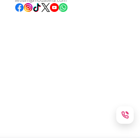
iletisim@modasena.com
Instagram
TikTok
X
WhatsApp