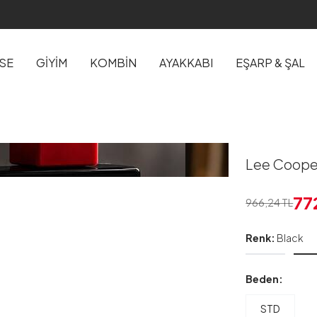
İSE
GİYİM
KOMBİN
AYAKKABI
EŞARP & ŞAL
Lee Coope
77
966,24
TL
Renk:
Black
Beden:
STD