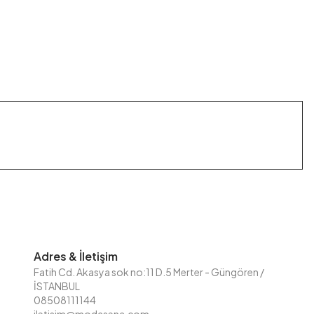
Adres & İletişim
Fatih Cd. Akasya sok no:11 D.5 Merter - Güngören /
İSTANBUL
08508111144