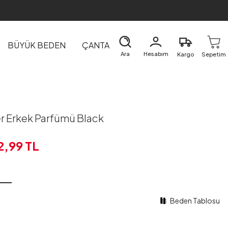
BÜYÜK BEDEN
ÇANTA
DIŞ GİYİM
EV&TEKSTİL
Ara
Hesabım
Kargo
Sepetim
r Erkek Parfümü Black
2,99
TL
Beden Tablosu