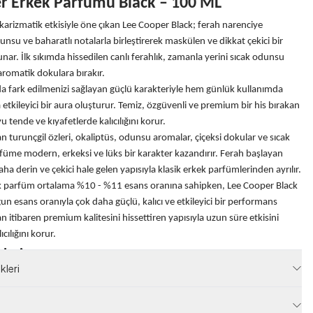
r Erkek Parfümü Black
–
100 ML
karizmatik etkisiyle öne çıkan Lee Cooper Black; ferah narenciye
nsu ve baharatlı notalarla birleştirerek maskülen ve dikkat çekici bir
ar. İlk sıkımda hissedilen canlı ferahlık, zamanla yerini sıcak odunsu
aromatik dokulara bırakır.
da fark edilmenizi sağlayan güçlü karakteriyle hem günlük kullanımda
etkileyici bir aura oluşturur. Temiz, özgüvenli ve premium bir his bırakan
u tende ve kıyafetlerde kalıcılığını korur.
n turunçgil özleri, okaliptüs, odunsu aromalar, çiçeksi dokular ve sıcak
rfüme modern, erkeksi ve lüks bir karakter kazandırır. Ferah başlayan
a derin ve çekici hale gelen yapısıyla klasik erkek parfümlerinden ayrılır.
k parfüm ortalama %10 - %11 esans oranına sahipken, Lee Cooper Black
n esans oranıyla çok daha güçlü, kalıcı ve etkileyici bir performans
an itibaren premium kalitesini hissettiren yapısıyla uzun süre etkisini
ılığını korur.
leri
leri
De Parfum (EDP)
Yoğun Esans Oranı
ML