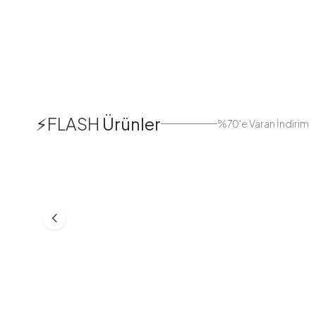
1
⚡FLASH
Ürünler
%70'e Varan İndirim
38
42
44
Boydan Düğmeli Kolu Lastikli
Düğmeli Salaş A
Elbise İndigo
Bej
ASM55618-R24
MD21332-R06
553,30
TL
399,98
TL
749,98
TL
499