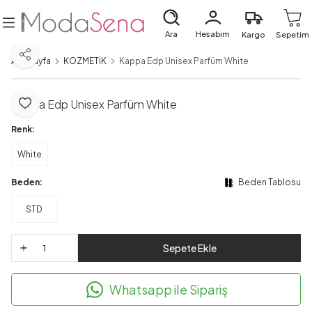
Ara
Hesabım
Kargo
Sepetim
Paylaş
Ana Sayfa
KOZMETİK
Kappa Edp Unisex Parfüm White
Kappa Edp Unisex Parfüm White
Favoriye Ekle
Renk:
White
Beden:
Beden Tablosu
STD
Sepete Ekle
Whatsapp ile Sipariş