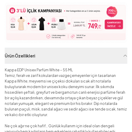
Ürün Özellikleri
Kappa EDP Unisex Parfüm White – 55 ML
Temiz, ferah ve zarif kokulardan vazgeçemeyenler için tasarlanan
Kappa White; meyvemsi ve çiçeksi dokuları sıcak alt notalarla
buluşturarak modern bir unisex koku deneyimi sunar. İlk sıkımda
hissedilen şeftali, greyfurt ve bergamotun canlı enerjisi parfüme ferah
bir açılış kazandırırken, devamında ortaya çıkan beyaz çiçekler ve gül
notaları yumuşak, elegant ve premium bir his bırakır. Dip notalarda
bulunan paçuli, misk, sandal ağacı ve sedir ağacı ise tende sıcak, temiz
ve kalıcı bir etki oluşturur.
Ne çok ağır ne çok hafif… Günlük kullanım için ideal olan dengeli
yapısıyla hem kadınların hem erkeklerin rahatlıkla kullanabileceği