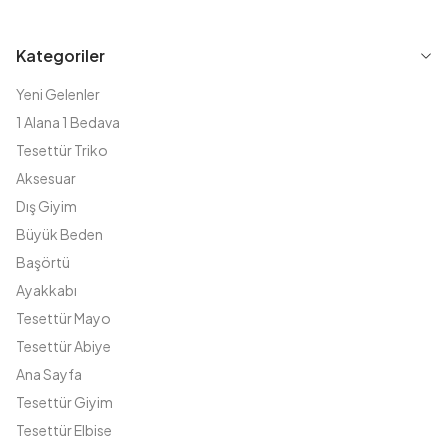
Kategoriler
Yeni Gelenler
1 Alana 1 Bedava
Tesettür Triko
Aksesuar
Dış Giyim
Büyük Beden
Başörtü
Ayakkabı
Tesettür Mayo
Tesettür Abiye
Ana Sayfa
Tesettür Giyim
Tesettür Elbise