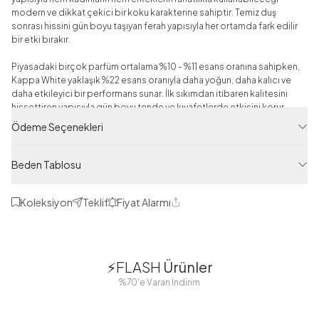
modern ve dikkat çekici bir koku karakterine sahiptir. Temiz duş
sonrası hissini gün boyu taşıyan ferah yapısıyla her ortamda fark edilir
bir etki bırakır.
Piyasadaki birçok parfüm ortalama %10 - %11 esans oranına sahipken,
Kappa White yaklaşık %22 esans oranıyla daha yoğun, daha kalıcı ve
daha etkileyici bir performans sunar. İlk sıkımdan itibaren kalitesini
hissettiren yapısıyla gün boyu tende ve kıyafetlerde etkisini korur.
Ödeme Seçenekleri
Ürün Özellikleri
Eau De Parfum (EDP)
%22 Yoğun Esans Oranı
Beden Tablosu
55 ML
Unisex Parfüm
Koleksiyon
Teklif
Fiyat Alarmı
Fresh, çiçeksi ve temiz koku karakteri
Paylaş
Günlük kullanım için uygun
Kalıcı ve yoğun koku performansı
1
1
Kullanım ve Uyarılar
⚡FLASH
Ürünler
Serin yerde ve ışıktan koruyarak saklayınız.
38
42
38
40
%70'e Varan İndirim
Çocukların ulaşamayacağı yerlerde muhafaza ediniz.
44
46
48
Yanıcıdır, ateşten uzak tutunuz.
İçilmez, harici kullanım içindir.