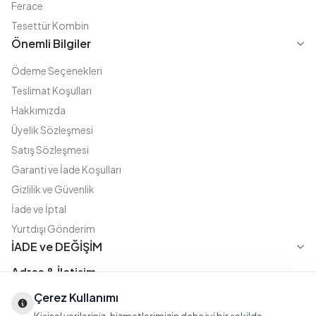
Ferace
Tesettür Kombin
Önemli Bilgiler
Ödeme Seçenekleri
Teslimat Koşulları
Hakkımızda
Üyelik Sözleşmesi
Satış Sözleşmesi
Garanti ve İade Koşulları
Gizlilik ve Güvenlik
İade ve İptal
Yurtdışı Gönderim
İADE ve DEĞİŞİM
Adres & İletişim
Çerez Kullanımı
Instagram
TikTok
X
WhatsApp
Fatih Cd. Akasya sok no:11 D.5 Merter - Güngören / İSTANBUL