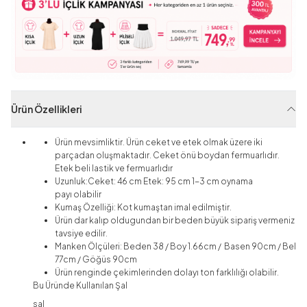
Ürün Özellikleri
Ürün mevsimliktir. Ürün ceket ve etek olmak üzere iki
parçadan oluşmaktadır. Ceket önü boydan fermuarlıdır.
Etek beli lastik ve fermuarlıdır
Uzunluk:
Ceket:
46 cm Etek: 95 cm 1-3 cm
oynama
payı
olabilir
Kumaş Özelliği: Kot
kumaştan imal edilmiştir.
Ürün dar kalıp oldugundan bir beden büyük sipariş vermeniz
tavsiye edilir.
Manken Ölçüleri: Beden 38 / Boy 1.66cm / Basen 90cm / Bel
77cm / Göğüs 90cm
Ürün renginde çekimlerinden dolayı ton farklılığı olabilir.
Bu Üründe Kullanılan Şal
sal