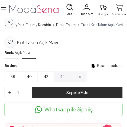
Ara
Hesabım
Kargo
Sepetim
Paylaş
Ana Sayfa
Takım / Kombin
Etekli Takım
Etekli Kot Takım Açık Mavi
Etekli Kot Takım Açık Mavi
Favoriye Ekle
Renk:
Açık Mavi
Beden:
Beden Tablosu
38
40
42
44
46
Sepete Ekle
Whatsapp ile Sipariş