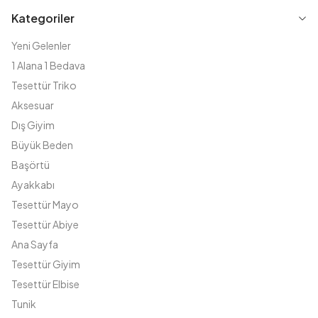
Kategoriler
Yeni Gelenler
1 Alana 1 Bedava
Tesettür Triko
Aksesuar
Dış Giyim
Büyük Beden
Başörtü
Ayakkabı
Tesettür Mayo
Tesettür Abiye
Ana Sayfa
Tesettür Giyim
Tesettür Elbise
Tunik