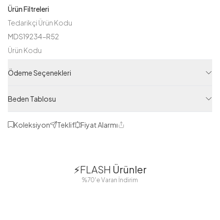
Ürün Filtreleri
Tedarikçi Ürün Kodu
MDS19234-R52
Ürün Kodu
123M00219234R52
Ödeme Seçenekleri
Beden Tablosu
Koleksiyon
Teklif
Fiyat Alarmı
Paylaş
1
1
⚡FLASH
Ürünler
38
42
38
40
%70'e Varan İndirim
44
46
48
2 Yorum
Boydan
Düğmeli Salaş
Fisto Detaylı
Düğmeli Kolu
Aerobin