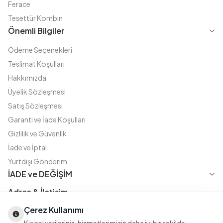
Ferace
Tesettür Kombin
Önemli Bilgiler
Ödeme Seçenekleri
Teslimat Koşulları
Hakkımızda
Üyelik Sözleşmesi
Satış Sözleşmesi
Garanti ve İade Koşulları
Gizlilik ve Güvenlik
İade ve İptal
Yurtdışı Gönderim
İADE ve DEĞİŞİM
Adres & İletişim
Çerez Kullanımı
Instagram
TikTok
X
WhatsApp
Fatih Cd. Akasya sok no:11 D.5 Merter - Güngören / İSTANBUL