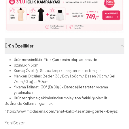
Ürün Özellikleri
Ürün mevsimliktir. Etek Çan kesim olup astarsızdır.
Uzunluk: 95cm
Kumaş Özelliği: Scuba krep
kumaştan imal edilmiştir.
Manken Ölçüleri: Beden 38 / Boy 1.68cm / Basen 90cm / Bel
77cm / Göğüs 90cm
Yıkama Talimatı: 30° (En Düşük Derece) ile tersten yıkama
yapılmalıdır.
Ürün renginde çekimlerinden dolayı ton farklılığı olabilir.
Bu Üründe Kullanılan gömlek
https://www.modasena.com/rahat-kalip-tesettur-gomlek-beyaz
Yeni Sezon