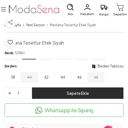
Ara
Hesabım
Kargo
Sepetim
Paylaş
Ana Sayfa
Yeni Sezon
Mevlana Tesettür Etek Siyah
Mevlana Tesettür Etek Siyah
Favoriye Ekle
Renk:
SİYAH
Beden:
Beden Tablosu
38
40
42
44
46
48
Sepete Ekle
Whatsapp ile Sipariş