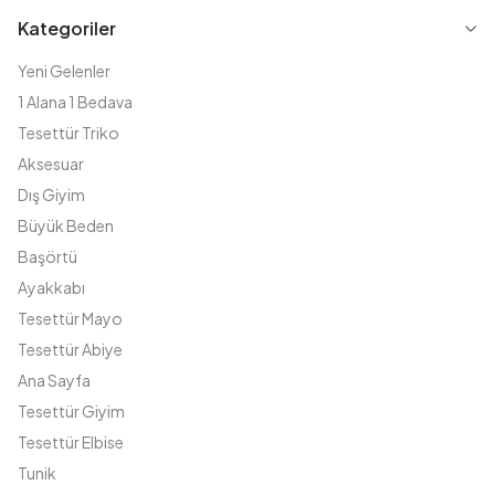
Kategoriler
Yeni Gelenler
1 Alana 1 Bedava
Tesettür Triko
Aksesuar
Dış Giyim
Büyük Beden
Başörtü
Ayakkabı
Tesettür Mayo
Tesettür Abiye
Ana Sayfa
Tesettür Giyim
Tesettür Elbise
Tunik