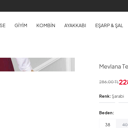
İSE
GİYİM
KOMBİN
AYAKKABI
EŞARP & ŞAL
Mevlana Te
22
286,00
TL
Renk:
Şarabi
Beden:
38
40