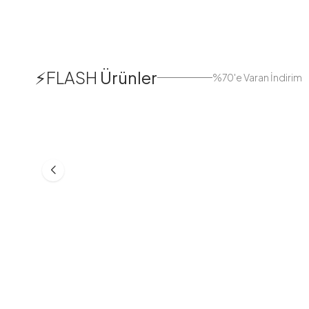
1
⚡FLASH
Ürünler
%70'e Varan İndirim
38
42
44
Boydan Düğmeli Kolu Lastikli
Düğmeli Salaş A
Elbise İndigo
Bej
ASM55618-R24
MD21332-R06
553,30
TL
399,98
TL
749,98
TL
499