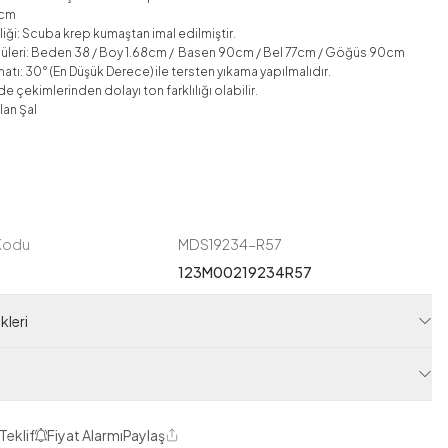
5cm
iği: Scuba krep
kumaştan imal edilmiştir.
üleri: Beden 38 / Boy 1.68cm / Basen 90cm / Bel 77cm / Göğüs 90cm
atı: 30° (En Düşük Derece) ile tersten yıkama yapılmalıdır.
e çekimlerinden dolayı ton farklılığı olabilir.
lan Şal
 Kodu
MDS19234-R57
123M00219234R57
leri
Teklif
Fiyat Alarmı
Paylaş