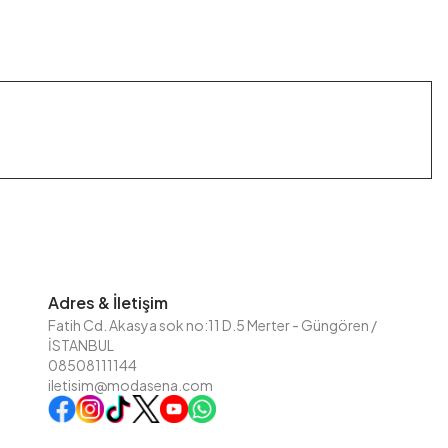
Adres & İletişim
Fatih Cd. Akasya sok no:11 D.5 Merter - Güngören /
İSTANBUL
08508111144
iletisim@modasena.com
Instagram
TikTok
X
WhatsApp