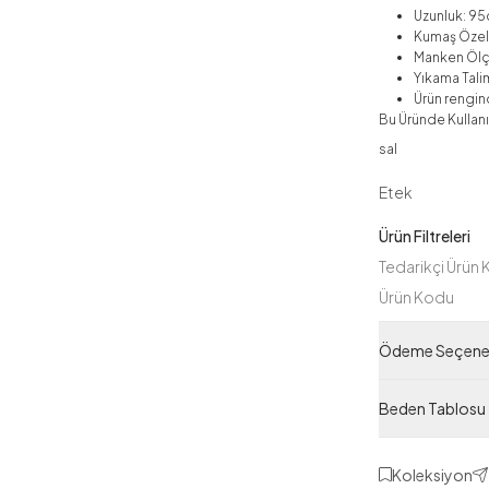
Uzunluk: 9
Kumaş Özell
Manken Ölç
Yıkama Talim
Ürün rengind
Bu Üründe Kullanı
sal
Etek
Ürün Filtreleri
Tedarikçi Ürün
Ürün Kodu
Ödeme Seçenek
Beden Tablosu
Koleksiyon