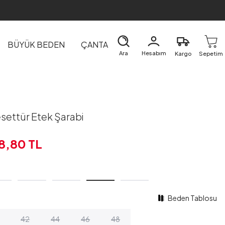
BÜYÜK BEDEN
ÇANTA
DIŞ GİYİM
EV&TEKSTİL
Ara
Hesabım
Kargo
Sepetim
settür Etek Şarabi
8,80
TL
Beden Tablosu
42
44
46
48