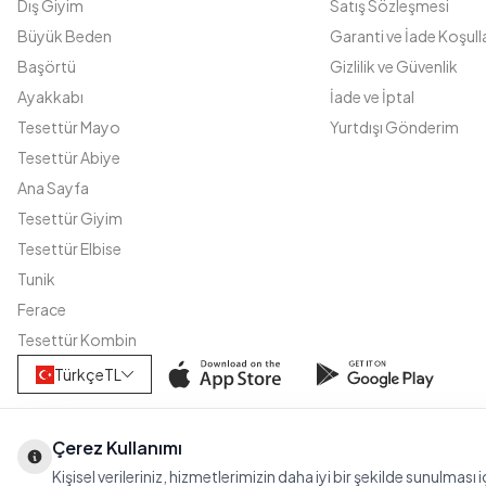
Dış Giyim
Satış Sözleşmesi
Büyük Beden
Garanti ve İade Koşulla
Başörtü
Gizlilik ve Güvenlik
Ayakkabı
İade ve İptal
Tesettür Mayo
Yurtdışı Gönderim
Tesettür Abiye
Ana Sayfa
Tesettür Giyim
Tesettür Elbise
Tunik
Ferace
Tesettür Kombin
Türkçe
TL
Çerez Kullanımı
Kişisel verileriniz, hizmetlerimizin daha iyi bir şekilde sunulması 