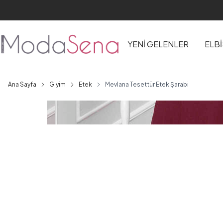
YENİ GELENLER
ELB
Ana Sayfa
Giyim
Etek
Mevlana Tesettür Etek Şarabi