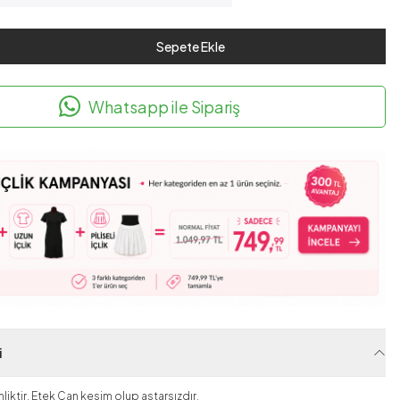
Sepete Ekle
Whatsapp ile Sipariş
i
liktir. Etek Çan kesim olup astarsızdır.