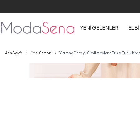
YENİ GELENLER
ELB
Ana Sayfa
Yeni Sezon
Yırtmaç Detaylı Simli Mevlana Triko Tunik Kr