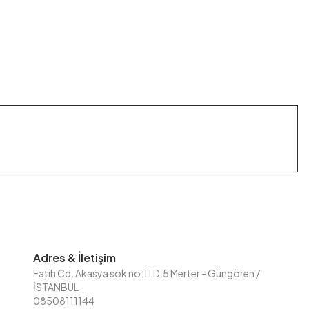
Adres & İletişim
Fatih Cd. Akasya sok no:11 D.5 Merter - Güngören /
İSTANBUL
08508111144