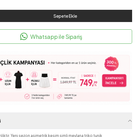
Sepete Ekle
Whatsapp ile Sipariş
i
iktir. Yeni sezon asimetrik kesim simli mevlana triko tunik