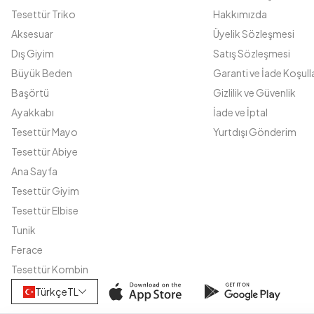
Tesettür Triko
Hakkımızda
Aksesuar
Üyelik Sözleşmesi
Dış Giyim
Satış Sözleşmesi
Büyük Beden
Garanti ve İade Koşulla
Başörtü
Gizlilik ve Güvenlik
Ayakkabı
İade ve İptal
Tesettür Mayo
Yurtdışı Gönderim
Tesettür Abiye
Ana Sayfa
Tesettür Giyim
Tesettür Elbise
Tunik
Ferace
Tesettür Kombin
Türkçe
TL