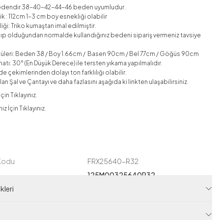
edendir 38-40-42-44-46 beden uyumludur.
k : 112cm 1-3 cm boy esnekliği olabilir
ği: Triko kumaştan imal edilmiştir.
lıp olduğundan normalde kullandığınız bedeni sipariş vermeniz tavsiye
üleri: Beden 38 / Boy 1.66cm / Basen 90cm / Bel 77cm / Göğüs 90cm
atı: 30° (En Düşük Derece) ile tersten yıkama yapılmalıdır.
e çekimlerinden dolayı ton farklılığı olabilir.
an Şal ve Çantayı ve daha fazlasını aşağıda ki linkten ulaşabilirsiniz.
çin Tıklayınız.
 İçin Tıklayınız.
 Kodu
FRX25640-R32
125M00325640R32
leri