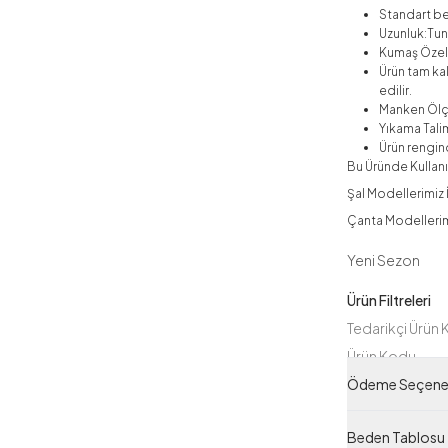
Standart b
Uzunluk:Tuni
Kumaş Özelli
Ürün tam ka
edilir.
Manken Ölç
Yıkama Talim
Ürün rengind
Bu Üründe Kullanıl
Şal Modellerimiz İ
Çanta Modellerimiz
Yeni Sezon
Ürün Filtreleri
Tedarikçi Ürün
Ürün Kodu
Ödeme Seçenek
Beden Tablosu