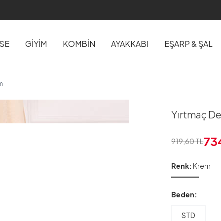
İSE
GİYİM
KOMBİN
AYAKKABI
EŞARP & ŞAL
em
Yırtmaç Det
73
919,60
TL
Renk:
Krem
Beden:
STD