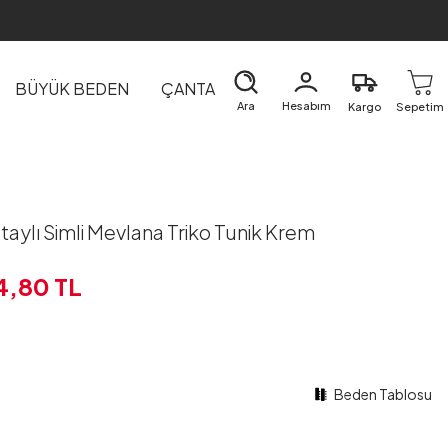
BÜYÜK BEDEN
ÇANTA
DIŞ GİYİM
EV&TEKSTİL
Ara
Hesabım
Kargo
Sepetim
aylı Simli Mevlana Triko Tunik Krem
4,80
TL
Beden Tablosu