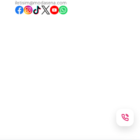
iletisim@modasena.com
Instagram
TikTok
X
WhatsApp