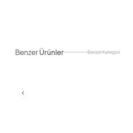
Benzer
Ürünler
Benzer Kategori
Fırfır Biyeli Tek Kişilik Pike
Fırfır Biyeli Çift Kişilik Pi
Takımı Beyaz
Takımı Beyaz
UÇK14333-R07
UÇK20444-R07
1.424,98
TL
1.249,98
TL
999,99
TL
1.139,99
TL