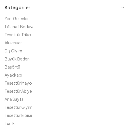
Kategoriler
Yeni Gelenler
1 Alana 1 Bedava
Tesettür Triko
Aksesuar
Dış Giyim
Büyük Beden
Başörtü
Ayakkabı
Tesettür Mayo
Tesettür Abiye
Ana Sayfa
Tesettür Giyim
Tesettür Elbise
Tunik