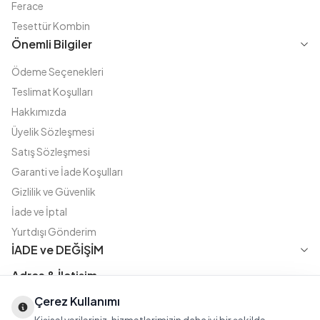
Ferace
Tesettür Kombin
Önemli Bilgiler
Ödeme Seçenekleri
Teslimat Koşulları
Hakkımızda
Üyelik Sözleşmesi
Satış Sözleşmesi
Garanti ve İade Koşulları
Gizlilik ve Güvenlik
İade ve İptal
Yurtdışı Gönderim
İADE ve DEĞİŞİM
Adres & İletişim
Çerez Kullanımı
Instagram
TikTok
X
WhatsApp
Fatih Cd. Akasya sok no:11 D.5 Merter - Güngören / İSTANBUL