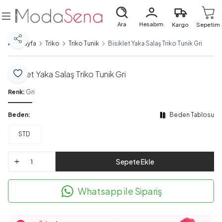
Ara
Hesabım
Kargo
Sepetim
Paylaş
Ana Sayfa
Triko
Triko Tunik
Bisiklet Yaka Salaş Triko Tunik Gri
Bisiklet Yaka Salaş Triko Tunik Gri
Favoriye Ekle
Renk:
Gri
Beden:
Beden Tablosu
STD
Sepete Ekle
Whatsapp ile Sipariş