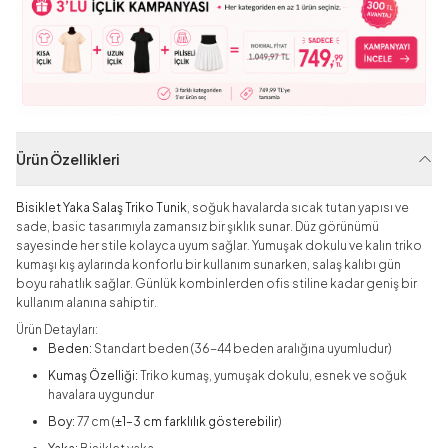
Ürün Özellikleri
Bisiklet Yaka Salaş Triko Tunik
, soğuk havalarda sıcak tutan yapısı ve
sade, basic tasarımıyla zamansız bir şıklık sunar. Düz görünümü
sayesinde her stile kolayca uyum sağlar. Yumuşak dokulu ve kalın triko
kumaşı kış aylarında konforlu bir kullanım sunarken, salaş kalıbı gün
boyu rahatlık sağlar. Günlük kombinlerden ofis stiline kadar geniş bir
kullanım alanına sahiptir.
Ürün Detayları:
Beden:
Standart beden (36-44 beden aralığına uyumludur)
Kumaş Özelliği:
Triko kumaş, yumuşak dokulu, esnek ve soğuk
havalara uygundur
Boy:
77 cm (
±1–3 cm farklılık gösterebilir
)