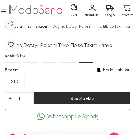
Ara
Hesabım
Kargo
Sepetim
Paylaş
Ana Sayfa
Yeni Sezon
Düğme Detaylı Pelerinli Triko Elbise Takım Kahv
Düğme Detaylı Pelerinli Triko Elbise Takım Kahve
Favoriye Ekle
Renk:
Kahve
Beden:
Beden Tablosu
STD
Sepete Ekle
Whatsapp ile Sipariş