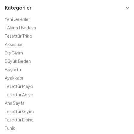
Kategoriler
Yeni Gelenler
1 Alana 1 Bedava
Tesettür Triko
Aksesuar
Dış Giyim
Büyük Beden
Başörtü
Ayakkabı
Tesettür Mayo
Tesettür Abiye
Ana Sayfa
Tesettür Giyim
Tesettür Elbise
Tunik