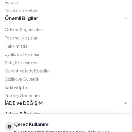
Ferace
Tesettür Kombin
Önemli Bilgiler
Ödeme Seçenekleri
Teslimat Koşulları
Hakkımızda
Üyelik Sözleşmesi
Satış Sözleşmesi
Garanti ve İade Koşulları
Gizlilik ve Güvenlik
İade ve İptal
Yurtdışı Gönderim
İADE ve DEĞİŞİM
Adres & İletişim
Çerez Kullanımı
Instagram
TikTok
X
WhatsApp
Fatih Cd. Akasya sok no:11 D.5 Merter - Güngören / İSTANBUL