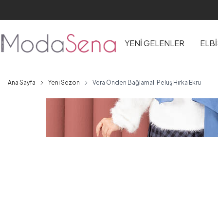
YENİ GELENLER
ELB
Ana Sayfa
Yeni Sezon
Vera Önden Bağlamalı Peluş Hırka Ekru