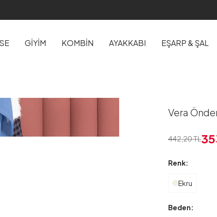
İSE
GİYİM
KOMBİN
AYAKKABI
EŞARP & ŞAL
Vera Önden
35
442,20
TL
Renk:
Ekru
Beden: