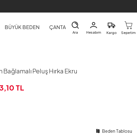
BÜYÜK BEDEN
ÇANTA
DIŞ GİYİM
EV&TEKSTİL
Ara
Hesabım
Kargo
Sepetim
 Bağlamalı Peluş Hırka Ekru
3,10
TL
Beden Tablosu