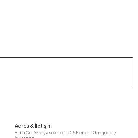
Adres & İletişim
Fatih Cd. Akasya sok no:11 D.5 Merter - Güngören /