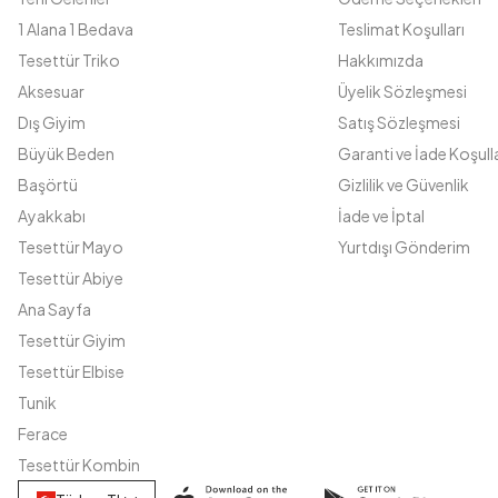
1 Alana 1 Bedava
Teslimat Koşulları
Tesettür Triko
Hakkımızda
Aksesuar
Üyelik Sözleşmesi
Dış Giyim
Satış Sözleşmesi
Büyük Beden
Garanti ve İade Koşulla
Başörtü
Gizlilik ve Güvenlik
Ayakkabı
İade ve İptal
Tesettür Mayo
Yurtdışı Gönderim
Tesettür Abiye
Ana Sayfa
Tesettür Giyim
Tesettür Elbise
Tunik
Ferace
Tesettür Kombin