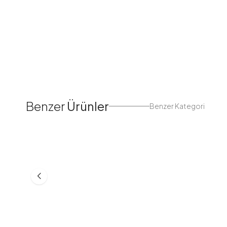
Benzer
Ürünler
Benzer Kategori
Fırfır Biyeli Tek Kişilik Pike
Fırfır Biyeli Çift Kişilik Pi
Takımı Beyaz
Takımı Beyaz
UÇK14333-R07
UÇK20444-R07
1.424,98
TL
1.249,98
TL
999,99
TL
1.139,99
TL