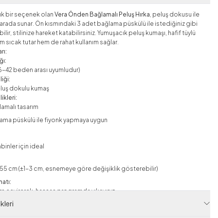
şık bir seçenek olan
Vera Önden Bağlamalı Peluş Hırka
, peluş dokusu ile
 arada sunar. Ön kısmındaki 3 adet bağlama püskülü ile istediğiniz gibi
ilir, stilinize hareket katabilirsiniz. Yumuşacık peluş kumaşı, hafif tüylü
m sıcak tutar hem de rahat kullanım sağlar.
rı:
ğı:
6-42 beden arası uyumludur)
iği:
luş dokulu kumaş
ikleri:
amalı tasarım
ama püskülü ile fiyonk yapmaya uygun
inler için ideal
 55 cm (±1-3 cm, esnemeye göre değişiklik gösterebilir)
matı:
s çevirerek, hassas programda yıkayınız.
rde kullanılan aksesuarlar ürüne dahil değildir. Işık ve çekim
leri
ından dolayı ürün renginde ton değişiklikleri olabilir. Çekim aksesuarları için