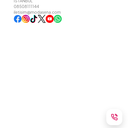
İSTANBUL
08508111144
iletisim@modasena.com
Instagram
TikTok
X
WhatsApp