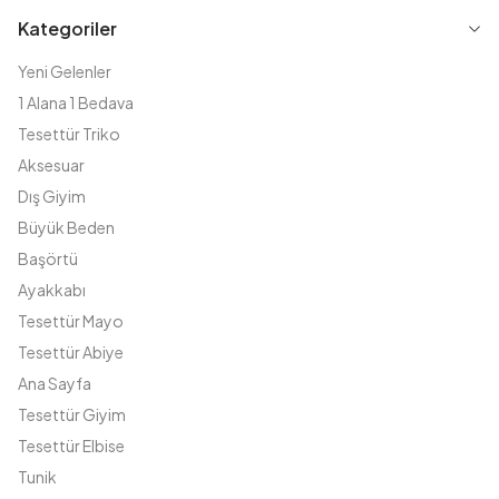
Kategoriler
Yeni Gelenler
1 Alana 1 Bedava
Tesettür Triko
Aksesuar
Dış Giyim
Büyük Beden
Başörtü
Ayakkabı
Tesettür Mayo
Tesettür Abiye
Ana Sayfa
Tesettür Giyim
Tesettür Elbise
Tunik