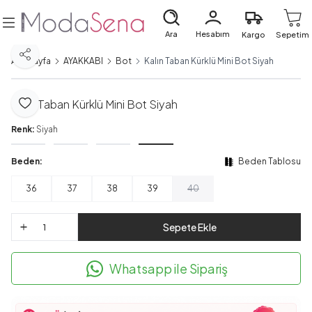
Ara
Hesabım
Kargo
Sepetim
Paylaş
Ana Sayfa
AYAKKABI
Bot
Kalın Taban Kürklü Mini Bot Siyah
Kalın Taban Kürklü Mini Bot Siyah
Favoriye Ekle
Renk:
Siyah
Beden:
Beden Tablosu
36
37
38
39
40
Sepete Ekle
Whatsapp ile Sipariş