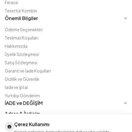
Ferace
Tesettür Kombin
Önemli Bilgiler
Ödeme Seçenekleri
Teslimat Koşulları
Hakkımızda
Üyelik Sözleşmesi
Satış Sözleşmesi
Garanti ve İade Koşulları
Gizlilik ve Güvenlik
İade ve İptal
Yurtdışı Gönderim
İADE ve DEĞİŞİM
Adres & İletişim
Çerez Kullanımı
Instagram
TikTok
X
WhatsApp
Fatih Cd. Akasya sok no:11 D.5 Merter - Güngören / İSTANBUL