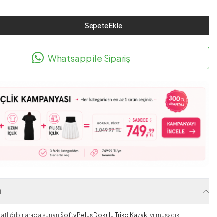
Sepete Ekle
Whatsapp ile Sipariş
i
ahatlığı bir arada sunan
Softy Peluş Dokulu Triko Kazak
, yumuşacık