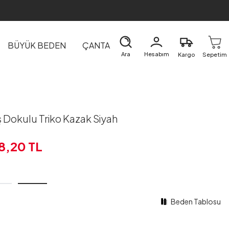
BÜYÜK BEDEN
ÇANTA
DIŞ GİYİM
EV&TEKSTİL
Ara
Hesabım
Kargo
Sepetim
ş Dokulu Triko Kazak Siyah
8,20
TL
Beden Tablosu