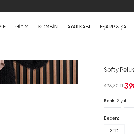
İSE
GİYİM
KOMBİN
AYAKKABI
EŞARP & ŞAL
Softy Pelu
39
498,30
TL
Renk:
Siyah
Beden:
STD