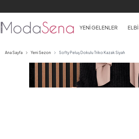
YENİ GELENLER
ELB
Ana Sayfa
Yeni Sezon
Softy Peluş Dokulu Triko Kazak Siyah