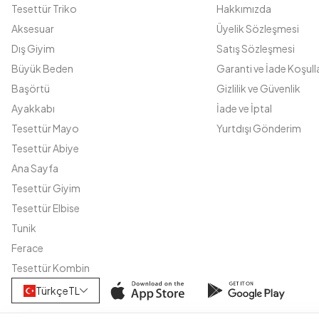
Tesettür Triko
Hakkımızda
Aksesuar
Üyelik Sözleşmesi
Dış Giyim
Satış Sözleşmesi
Büyük Beden
Garanti ve İade Koşulla
Başörtü
Gizlilik ve Güvenlik
Ayakkabı
İade ve İptal
Tesettür Mayo
Yurtdışı Gönderim
Tesettür Abiye
Ana Sayfa
Tesettür Giyim
Tesettür Elbise
Tunik
Ferace
Tesettür Kombin
Türkçe
TL