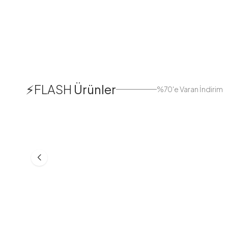
1
⚡FLASH
Ürünler
%70'e Varan İndirim
38
42
44
Boydan Düğmeli Kolu Lastikli
Düğmeli Salaş A
Elbise İndigo
Bej
ASM55618-R24
MD21332-R06
553,30
TL
399,98
TL
749,98
TL
499