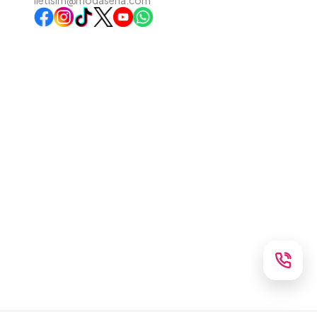
iletisim@modasena.com
Instagram
TikTok
X
WhatsApp