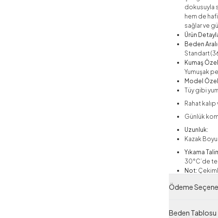
dokusuyla s
hem de hafif
sağlar ve g
Ürün Detayla
Beden Aralı
Standart (3
Kumaş Özell
Yumuşak pe
Model Özell
Tüy gibi y
Rahat kalıp
Günlük komb
Uzunluk:
Kazak Boyu:
Yıkama Tali
30°C’de ter
Not:
Çekimle
farklılıkları
Ödeme Seçenek
Çekim aksesu
Beden Tablosu
Şal Modeller