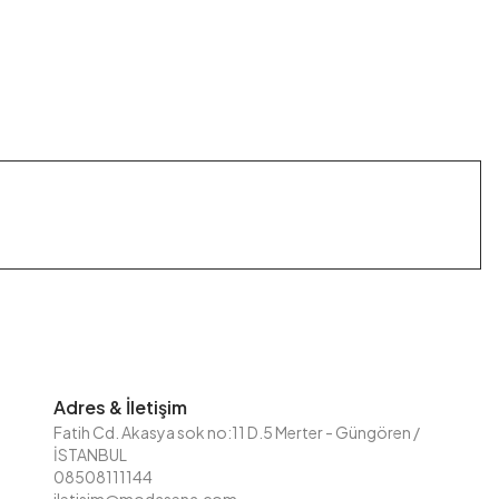
Adres & İletişim
Fatih Cd. Akasya sok no:11 D.5 Merter - Güngören /
İSTANBUL
08508111144