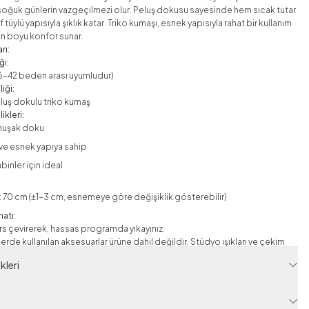
oğuk günlerin vazgeçilmezi olur. Peluş dokusu sayesinde hem sıcak tutar
 tüylü yapısıyla şıklık katar. Triko kumaşı, esnek yapısıyla rahat bir kullanım
ün boyu konfor sunar.
rı:
ğı:
6-42 beden arası uyumludur)
iği:
luş dokulu triko kumaş
ikleri:
umuşak doku
 ve esnek yapıya sahip
inler için ideal
 70 cm (±1-3 cm, esnemeye göre değişiklik gösterebilir)
matı:
s çevirerek, hassas programda yıkayınız.
rde kullanılan aksesuarlar ürüne dahil değildir. Stüdyo ışıkları ve çekim
 nedeniyle ürün renginde ton farklılıkları olabilir.
leri
arları için aşağıdaki linke bakabilirsiniz.
imiz İçin Tıklayınız