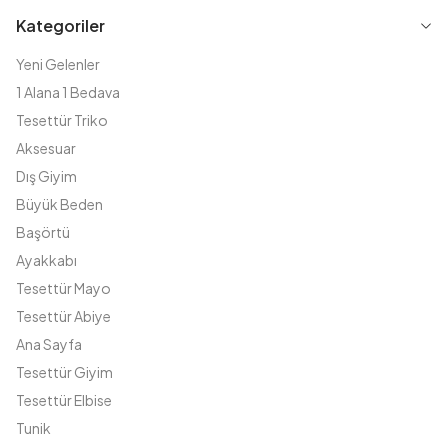
Kategoriler
Yeni Gelenler
1 Alana 1 Bedava
Tesettür Triko
Aksesuar
Dış Giyim
Büyük Beden
Başörtü
Ayakkabı
Tesettür Mayo
Tesettür Abiye
Ana Sayfa
Tesettür Giyim
Tesettür Elbise
Tunik