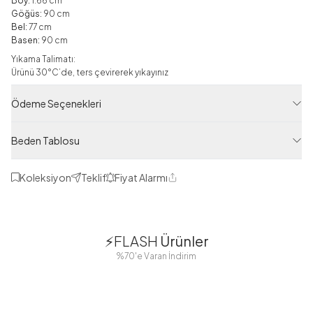
Boy:
1.66 cm
Göğüs:
90 cm
Bel:
77 cm
Basen:
90 cm
Yıkama Talimatı:
Ürünü 30°C’de, ters çevirerek yıkayınız
Notlar:
Ödeme Seçenekleri
Ürün çekimlerinde kullanılan aksesuarlar ürüne dahil değildir
Çekim ve stüdyo ışıklarına bağlı olarak ürün renginde ton
farklılıkları olabilir
Beden Tablosu
Yeni Sezon
Koleksiyon
Teklif
Fiyat Alarmı
Paylaş
Ürün Filtreleri
Tedarikçi Ürün Kodu
1
1
RAF17179-R22
⚡FLASH
Ürünler
38
42
38
40
Ürün Kodu
%70'e Varan İndirim
44
46
48
125M01217179R22
2 Yorum
Boydan
Düğmeli Salaş
Fisto Detaylı
Düğmeli Kolu
Aerobin