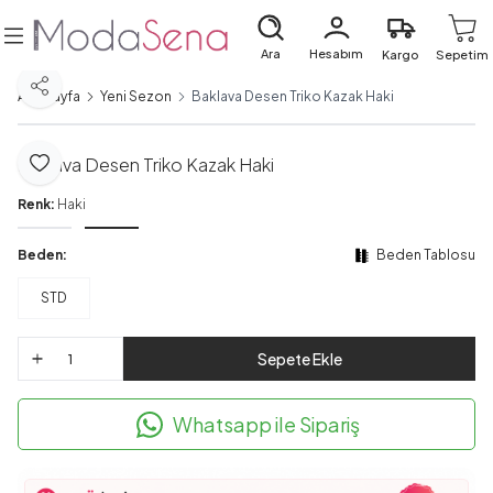
Ara
Hesabım
Kargo
Sepetim
Paylaş
Ana Sayfa
Yeni Sezon
Baklava Desen Triko Kazak Haki
Baklava Desen Triko Kazak Haki
Favoriye Ekle
Renk:
Haki
Beden:
Beden Tablosu
STD
Sepete Ekle
Whatsapp ile Sipariş