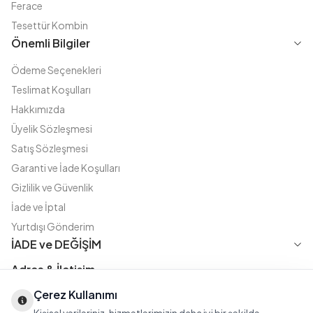
Ferace
Tesettür Kombin
Önemli Bilgiler
Ödeme Seçenekleri
Teslimat Koşulları
Hakkımızda
Üyelik Sözleşmesi
Satış Sözleşmesi
Garanti ve İade Koşulları
Gizlilik ve Güvenlik
İade ve İptal
Yurtdışı Gönderim
İADE ve DEĞİŞİM
Adres & İletişim
Çerez Kullanımı
Instagram
TikTok
X
WhatsApp
Fatih Cd. Akasya sok no:11 D.5 Merter - Güngören / İSTANBUL