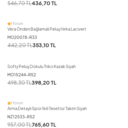
546,70
TL
436,70
TL
1 Yorum
Vera Önden Bağlamalı Peluş Hırka Lacivert
MO20078-R33
442,20
TL
353,10
TL
Softy Peluş Dokulu Triko Kazak Siyah
MO15244-R52
1
498,30
TL
398,20
TL
40-42
44-46
48-50
52-54
1 Yorum
Arma Detaylı Spor İkili Tesettür Takım Siyah
NZ12533-R52
1
957,00
TL
765,60
TL