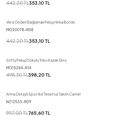
442,20
TL
353,10
TL
Vera Önden Bağlamalı Peluş Hırka Bordo
MO20078-R08
442,20
TL
353,10
TL
Softy Peluş Dokulu Triko Kazak Ekru
MO15244-R14
1
498,30
TL
398,20
TL
52-54
Arma Detaylı Spor İkili Tesettür Takım Camel
NZ12533-R09
957,00
TL
765,60
TL