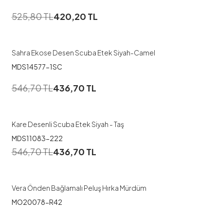
1
525,80
TL
420,20
TL
38
40
42
44
46
48
Sahra Ekose Desen Scuba Etek Siyah-Camel
MDS14577-1SC
1
546,70
TL
436,70
TL
38
40
42
44
46
48
Kare Desenli Scuba Etek Siyah - Taş
MDS11083-222
546,70
TL
436,70
TL
Vera Önden Bağlamalı Peluş Hırka Mürdüm
MO20078-R42