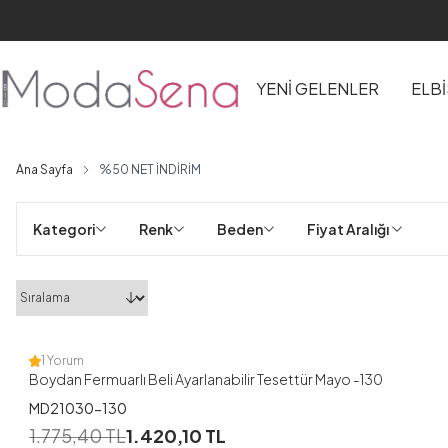
YENİ GELENLER
ELB
Ana Sayfa
%50 NET İNDİRİM
Kategori
Renk
Beden
Fiyat Aralığı 
1
38
40
42
44
46
48
1 Yorum
Boydan Fermuarlı Beli Ayarlanabilir Tesettür Mayo -130
MD21030-130
1
1.775,40
TL
1.420,10
TL