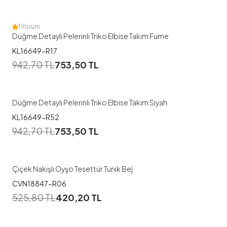
1 Yorum
Düğme Detaylı Pelerinli Triko Elbise Takım Füme
KL16649-R17
942,70
TL
753,50
TL
Düğme Detaylı Pelerinli Triko Elbise Takım Siyah
KL16649-R52
1
942,70
TL
753,50
TL
38
40
44
Çiçek Nakışlı Oyşo Tesettür Tunik Bej
CVN18847-R06
1
525,80
TL
420,20
TL
38
40
42
44