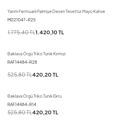
Yarım Fermuarlı Palmiye Desen Tesettür Mayo Kahve
MD21047-R25
1.775,40
TL
1.420,10
TL
Baklava Örgü Triko Tunik Kırmızı
RAF14484-R28
525,80
TL
420,20
TL
Baklava Örgü Triko Tunik Ekru
RAF14484-R14
525,80
TL
420,20
TL