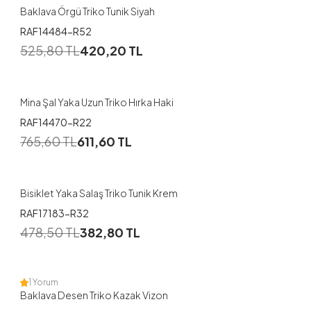
Baklava Örgü Triko Tunik Siyah
RAF14484-R52
525,80
TL
420,20
TL
Mina Şal Yaka Uzun Triko Hırka Haki
RAF14470-R22
765,60
TL
611,60
TL
Bisiklet Yaka Salaş Triko Tunik Krem
RAF17183-R32
478,50
TL
382,80
TL
1 Yorum
Baklava Desen Triko Kazak Vizon