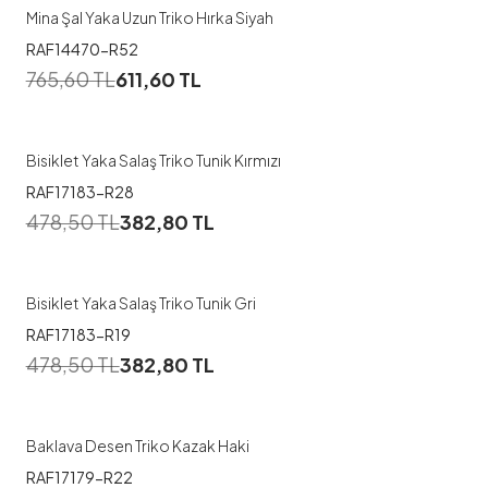
Mina Şal Yaka Uzun Triko Hırka Siyah
RAF14470-R52
765,60
TL
611,60
TL
Bisiklet Yaka Salaş Triko Tunik Kırmızı
RAF17183-R28
478,50
TL
382,80
TL
Bisiklet Yaka Salaş Triko Tunik Gri
RAF17183-R19
478,50
TL
382,80
TL
Baklava Desen Triko Kazak Haki
RAF17179-R22