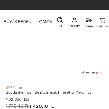
BÜYÜK BEDEN
ÇANTA
DIŞ GİYİM
EV&TEKSTİL
Ara
Hesabım
Kargo
Sepetim
1
Görünüm
38
40
42
44
46
48
28 Yorum
Boydan Fermuarlı Beli Ayarlanabilir Tesettür Mayo -132
MD21030-132
1
1.775,40
TL
1.420,10
TL