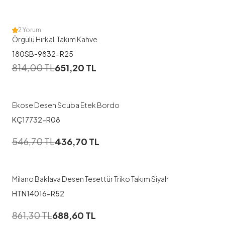
2 Yorum
Örgülü Hırkalı Takım Kahve
180SB-9832-R25
1
814,00
TL
651,20
TL
38
40
42
44
Ekose Desen Scuba Etek Bordo
KÇ17732-R08
546,70
TL
436,70
TL
Milano Baklava Desen Tesettür Triko Takım Siyah
HTN14016-R52
861,30
TL
688,60
TL