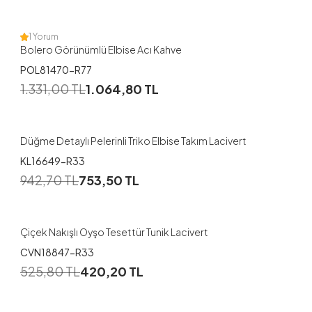
38
40
42
44
46
48
1 Yorum
Bolero Görünümlü Elbise Acı Kahve
POL81470-R77
1.331,00
TL
1.064,80
TL
Düğme Detaylı Pelerinli Triko Elbise Takım Lacivert
KL16649-R33
1
942,70
TL
753,50
TL
38
40
42
44
Çiçek Nakışlı Oyşo Tesettür Tunik Lacivert
CVN18847-R33
1
525,80
TL
420,20
TL
38
40
42
44