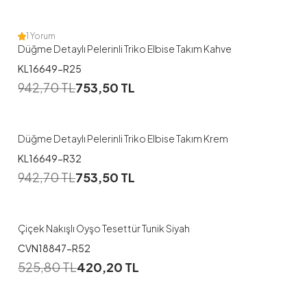
1 Yorum
Düğme Detaylı Pelerinli Triko Elbise Takım Kahve
KL16649-R25
942,70
TL
753,50
TL
Düğme Detaylı Pelerinli Triko Elbise Takım Krem
KL16649-R32
1
942,70
TL
753,50
TL
38
40
42
44
Çiçek Nakışlı Oyşo Tesettür Tunik Siyah
CVN18847-R52
1
525,80
TL
420,20
TL
38
40
42
44