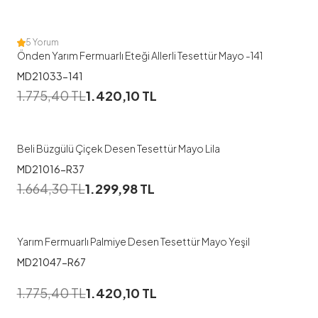
38
40
42
5 Yorum
Önden Yarım Fermuarlı Eteği Allerli Tesettür Mayo -141
MD21033-141
1
1.775,40
TL
1.420,10
TL
38
40
42
44
46
48
Beli Büzgülü Çiçek Desen Tesettür Mayo Lila
MD21016-R37
1
1.664,30
TL
1.299,98
TL
38
40
42
44
46
48
Yarım Fermuarlı Palmiye Desen Tesettür Mayo Yeşil
MD21047-R67
1
1.775,40
TL
1.420,10
TL
38
40
42
44
46
48