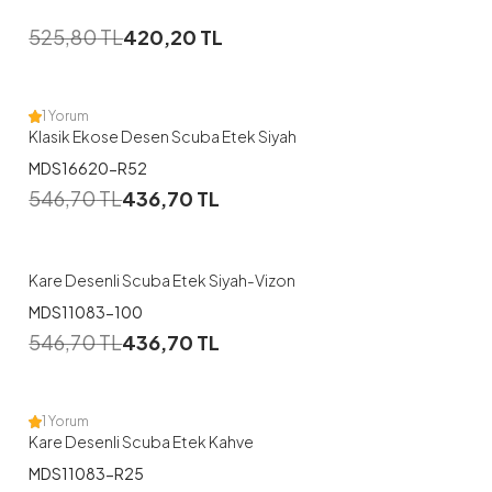
1
525,80
TL
420,20
TL
38
40
42
44
46
48
1 Yorum
Klasik Ekose Desen Scuba Etek Siyah
MDS16620-R52
1
546,70
TL
436,70
TL
38
40
42
44
46
Kare Desenli Scuba Etek Siyah-Vizon
MDS11083-100
1
546,70
TL
436,70
TL
38
40
42
44
46
1 Yorum
Kare Desenli Scuba Etek Kahve
MDS11083-R25