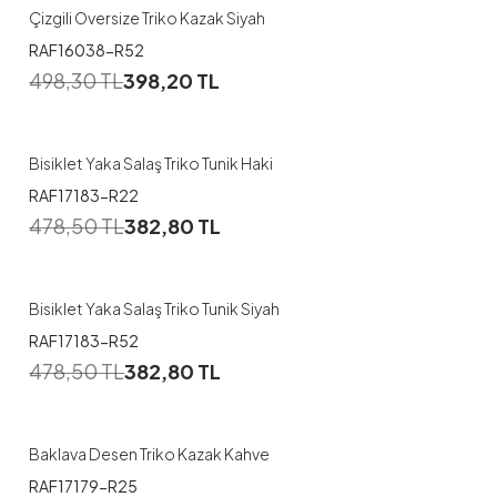
Çizgili Oversize Triko Kazak Siyah
RAF16038-R52
498,30
TL
398,20
TL
Bisiklet Yaka Salaş Triko Tunik Haki
RAF17183-R22
478,50
TL
382,80
TL
Bisiklet Yaka Salaş Triko Tunik Siyah
RAF17183-R52
478,50
TL
382,80
TL
Baklava Desen Triko Kazak Kahve
RAF17179-R25