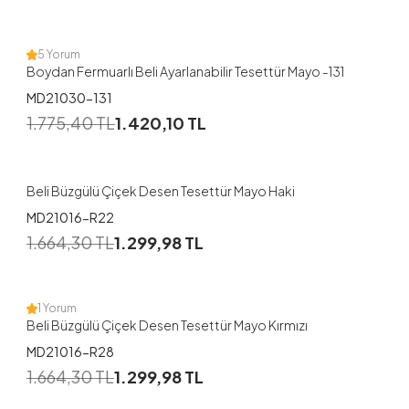
38
40
46
48
5 Yorum
Boydan Fermuarlı Beli Ayarlanabilir Tesettür Mayo -131
MD21030-131
1
1.775,40
TL
1.420,10
TL
38
40
42
44
46
48
Beli Büzgülü Çiçek Desen Tesettür Mayo Haki
MD21016-R22
1
1.664,30
TL
1.299,98
TL
38
40
42
44
46
48
1 Yorum
Beli Büzgülü Çiçek Desen Tesettür Mayo Kırmızı
MD21016-R28
1
1.664,30
TL
1.299,98
TL
38
40
42
44
46
48