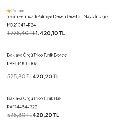
2 Yorum
Yarım Fermuarlı Palmiye Desen Tesettür Mayo İndigo
MD21047-R24
1.775,40
TL
1.420,10
TL
Baklava Örgü Triko Tunik Bordo
RAF14484-R08
525,80
TL
420,20
TL
Baklava Örgü Triko Tunik Haki
RAF14484-R22
525,80
TL
420,20
TL