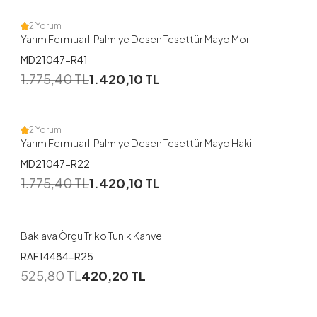
2 Yorum
Yarım Fermuarlı Palmiye Desen Tesettür Mayo Mor
MD21047-R41
1
1.775,40
TL
1.420,10
TL
38
40
42
44
46
48
2 Yorum
Yarım Fermuarlı Palmiye Desen Tesettür Mayo Haki
MD21047-R22
1.775,40
TL
1.420,10
TL
Baklava Örgü Triko Tunik Kahve
RAF14484-R25
525,80
TL
420,20
TL