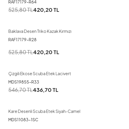
RAF17179-R64
525,80
TL
420,20
TL
Baklava Desen Triko Kazak Kırmızı
RAF17179-R28
1
525,80
TL
420,20
TL
38
40
42
44
46
Çizgili Ekose Scuba Etek Lacivert
MDS19855-R33
1
546,70
TL
436,70
TL
48
Kare Desenli Scuba Etek Siyah-Camel
MDS11083-1SC