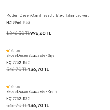
44-46
Modern Desen Garnili Tesettür Etekli Takım Lacivert
NZ19966-R33
1
1.246,30
TL
996,60
TL
38
40
42
44
46
1 Yorum
Ekose Desen Scuba Etek Siyah
KÇ17732-R52
1
546,70
TL
436,70
TL
38
42
44
46
1 Yorum
Ekose Desen Scuba Etek Krem
KÇ17732-R32
546,70
TL
436,70
TL