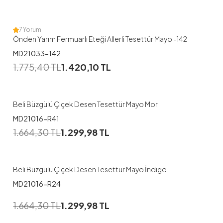
38
40
42
44
7 Yorum
Önden Yarım Fermuarlı Eteği Allerli Tesettür Mayo -142
MD21033-142
1
1.775,40
TL
1.420,10
TL
38
40
42
44
46
48
Beli Büzgülü Çiçek Desen Tesettür Mayo Mor
MD21016-R41
1
1.664,30
TL
1.299,98
TL
38
40
42
44
46
48
Beli Büzgülü Çiçek Desen Tesettür Mayo İndigo
MD21016-R24
1
1.664,30
TL
1.299,98
TL
38
40
42
44
46
48