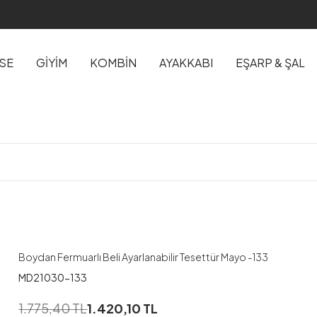
İSE
GİYİM
KOMBİN
AYAKKABI
EŞARP & ŞAL
1
38
40
42
44
Boydan Fermuarlı Beli Ayarlanabilir Tesettür Mayo -133
MD21030-133
1
1.775,40
TL
1.420,10
TL