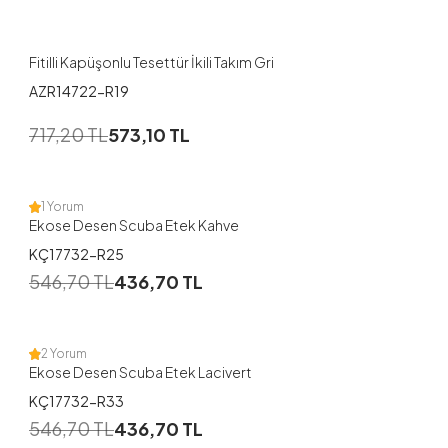
4
Fitilli Kapüşonlu Tesettür İkili Takım Gri
AZR14722-R19
1
717,20
TL
573,10
TL
38
40
42
1 Yorum
Ekose Desen Scuba Etek Kahve
KÇ17732-R25
1
546,70
TL
436,70
TL
38
40
42
44
2 Yorum
Ekose Desen Scuba Etek Lacivert
KÇ17732-R33
1
546,70
TL
436,70
TL