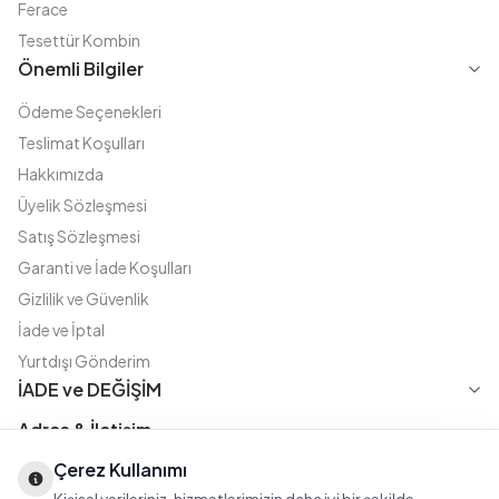
Ferace
Tesettür Kombin
Önemli Bilgiler
Ödeme Seçenekleri
Teslimat Koşulları
Hakkımızda
Üyelik Sözleşmesi
Satış Sözleşmesi
Garanti ve İade Koşulları
Gizlilik ve Güvenlik
İade ve İptal
Yurtdışı Gönderim
İADE ve DEĞİŞİM
Adres & İletişim
Çerez Kullanımı
Instagram
TikTok
X
WhatsApp
Fatih Cd. Akasya sok no:11 D.5 Merter - Güngören / İSTANBUL