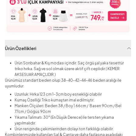
Ürün Özellikleri
Ürün Sonbahar & Kış modası içindir. Saç örgü şal yaka tesettür
triko hırka. Sağ ve sol olmak üzere aktif çift ceplidir.( KEMER
AKSESUAR AMAÇLIDIR.)
Ürünümüz standart beden olup 38-40-42-44-46 beden aralığı ile
uyumludur.
Uzunluk: Hırka 123 cm 1-3cm boy esnekliği olabilir
Kumaş Özelliği:Triko kumaştan imal edilmiştir.
Manken Ölçüleri: Beden 38 / Boy 1.66cm / Basen 90cm / Bel
77cm / Göğüs 90cm
Yıkama Talimatı: 30° (En Düşük Derece) ile tersten yıkama
yapılmalıdır.
Ürün renginde çekimlerinden dolayı ton farklılığı olabilir.
Kombinlerimizde kullanılan Şal & Çanta ve daha fazlasına aşağıdaki