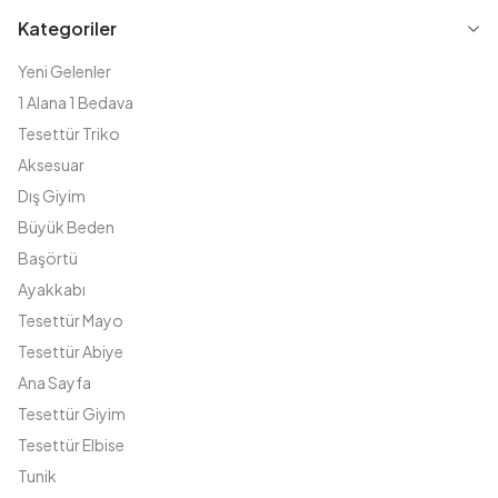
Kategoriler
Yeni Gelenler
1 Alana 1 Bedava
Tesettür Triko
Aksesuar
Dış Giyim
Büyük Beden
Başörtü
Ayakkabı
Tesettür Mayo
Tesettür Abiye
Ana Sayfa
Tesettür Giyim
Tesettür Elbise
Tunik