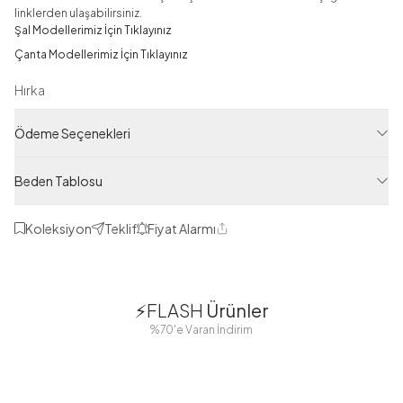
linklerden ulaşabilirsiniz.
Şal Modellerimiz İçin Tıklayınız
Çanta Modellerimiz İçin Tıklayınız
Hırka
Ürün Filtreleri
Ödeme Seçenekleri
Tedarikçi Ürün Kodu
RAF12770-R08
Beden Tablosu
Ürün Kodu
125M00912770R08
Koleksiyon
Teklif
Fiyat Alarmı
Paylaş
1
1
⚡FLASH
Ürünler
38
42
38
40
%70'e Varan İndirim
44
46
48
2 Yorum
Boydan
Düğmeli Salaş
Fisto Detaylı
Düğmeli Kolu
Aerobin