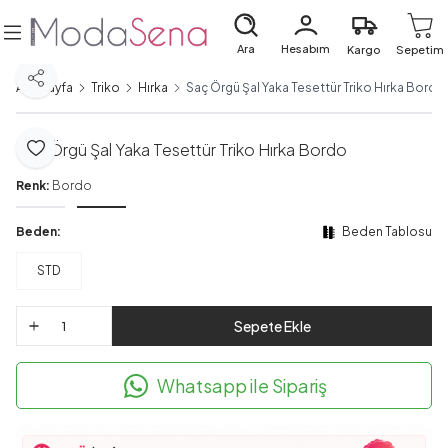
Ara
Hesabım
Kargo
Sepetim
Paylaş
Ana Sayfa
Triko
Hırka
Saç Örgü Şal Yaka Tesettür Triko Hırka Bordo
Saç Örgü Şal Yaka Tesettür Triko Hırka Bordo
Favoriye Ekle
Renk:
Bordo
Beden:
Beden Tablosu
STD
Sepete Ekle
Whatsapp ile Sipariş