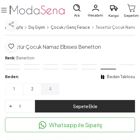
Ara
Hesabım
Kargo
Sepetim
Paylaş
Ana Sayfa
Dış Giyim
Çocuk / Genç Ferace
Tesettür Çocuk Namaz E
Tesettür Çocuk Namaz Elbisesi Benetton
Favoriye Ekle
Renk:
Benetton
Beden:
Beden Tablosu
1
2
3
Sepete Ekle
Whatsapp ile Sipariş