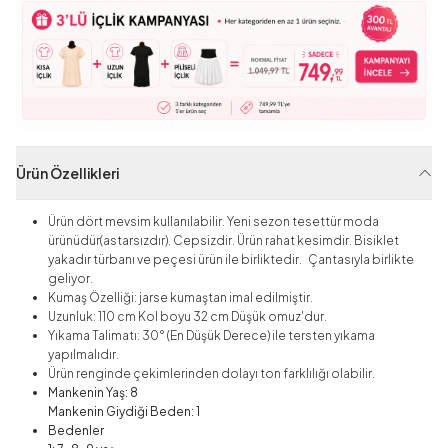
Ürün Özellikleri
Ürün dört mevsim kullanılabilir. Yeni sezon tesettür moda
ürünüdür(astarsızdır). Cepsizdir. Ürün rahat kesimdir. Bisiklet
yakadır türbanı ve peçesi ürün ile birliktedir. Çantasıyla birlikte
geliyor.
Kumaş Özelliği: jarse kumaştan imal edilmiştir.
Uzunluk: 110 cm Kol boyu 32 cm Düşük omuz'dur.
Yıkama Talimatı: 30° (En Düşük Derece) ile tersten yıkama
yapılmalıdır.
Ürün renginde çekimlerinden dolayı ton farklılığı olabilir.
Mankenin Yaş: 8
Mankenin Giydiği Beden: 1
Bedenler