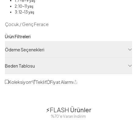
1: 7-8-9 yaş
2: 10-11 yaş
3: 12-13 yaş
Çocuk / Genç Ferace
Ürün Filtreleri
Tedarikçi Ürün Kodu
Ödeme Seçenekleri
MD10607-B01
Ürün Kodu
Beden Tablosu
120M00810607B01
Koleksiyon
Teklif
Fiyat Alarmı
Paylaş
1
1
⚡FLASH
Ürünler
38
42
38
40
%70'e Varan İndirim
44
46
48
2 Yorum
Boydan
Düğmeli Salaş