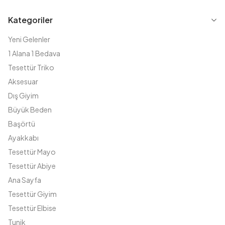
Kategoriler
Yeni Gelenler
1 Alana 1 Bedava
Tesettür Triko
Aksesuar
Dış Giyim
Büyük Beden
Başörtü
Ayakkabı
Tesettür Mayo
Tesettür Abiye
Ana Sayfa
Tesettür Giyim
Tesettür Elbise
Tunik