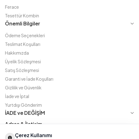
Ferace
Tesettür Kombin
Önemli Bilgiler
Ödeme Seçenekleri
Teslimat Koşulları
Hakkımızda
Üyelik Sözleşmesi
Satış Sözleşmesi
Garanti ve İade Koşulları
Gizlilik ve Güvenlik
İade ve İptal
Yurtdışı Gönderim
İADE ve DEĞİŞİM
Adres & İletişim
Çerez Kullanımı
Instagram
TikTok
X
WhatsApp