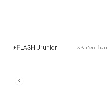
1
⚡FLASH
Ürünler
%70'e Varan İndirim
38
42
44
Boydan Düğmeli Kolu Lastikli
Düğmeli Salaş A
Elbise İndigo
Bej
ASM55618-R24
MD21332-R06
553,30
TL
399,98
TL
749,98
TL
499