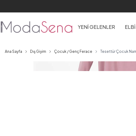
YENİ GELENLER
ELB
Ana Sayfa
Dış Giyim
Çocuk / Genç Ferace
Tesettür Çocuk Nam