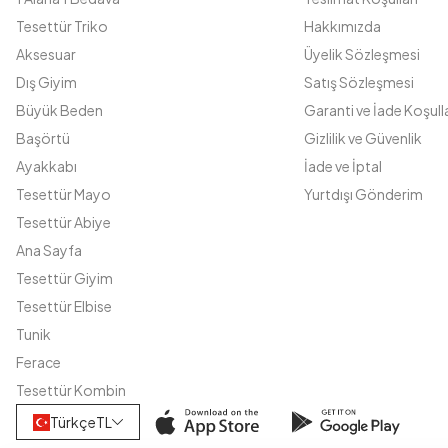
Tesettür Triko
Hakkımızda
Aksesuar
Üyelik Sözleşmesi
Dış Giyim
Satış Sözleşmesi
Büyük Beden
Garanti ve İade Koşulla
Başörtü
Gizlilik ve Güvenlik
Ayakkabı
İade ve İptal
Tesettür Mayo
Yurtdışı Gönderim
Tesettür Abiye
Ana Sayfa
Tesettür Giyim
Tesettür Elbise
Tunik
Ferace
Tesettür Kombin
Türkçe
TL