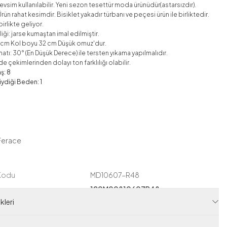
vsim kullanılabilir. Yeni sezon tesettür moda ürünüdür(astarsızdır).
rün rahat kesimdir. Bisiklet yakadır türbanı ve peçesi ürün ile birliktedir.
irlikte geliyor.
ği: jarse kumaştan imal edilmiştir.
0 cm Kol boyu 32 cm Düşük omuz'dur.
atı: 30° (En Düşük Derece) ile tersten yıkama yapılmalıdır.
e çekimlerinden dolayı ton farklılığı olabilir.
ş: 8
ydiği Beden: 1
Ferace
 Kodu
MD10607-R48
120M00810607R48
leri