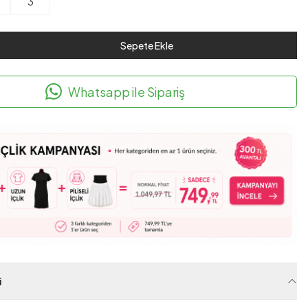
3
Sepete Ekle
Whatsapp ile Sipariş
i