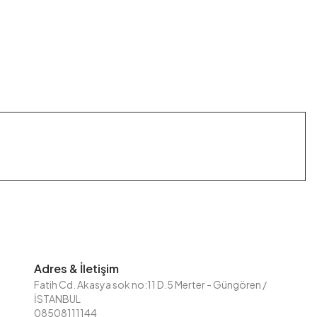
Adres & İletişim
Fatih Cd. Akasya sok no:11 D.5 Merter - Güngören /
İSTANBUL
08508111144