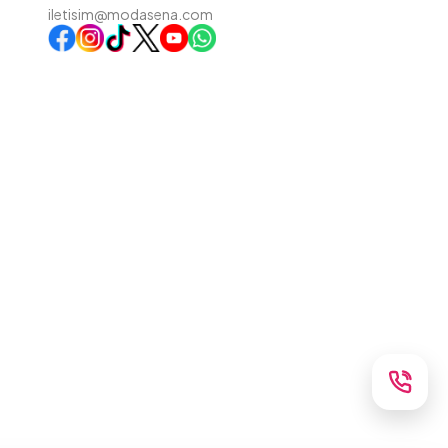
iletisim@modasena.com
Instagram
TikTok
X
WhatsApp