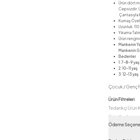
Ürün dört me
Cepsizdir. Ü
Çantasıyla b
Kumaş Özelli
Uzunluk: 11
Yıkama Talim
Ürün rengind
Mankenin Ya
Mankenin Gi
Bedenler
1: 7-8-9 yaş
2: 10-11 yaş
3: 12-13 yaş
Çocuk / Genç 
Ürün Filtreleri
Tedarikçi Ürün
Ürün Kodu
Ödeme Seçenek