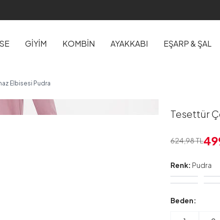
İSE
GİYİM
KOMBİN
AYAKKABI
EŞARP & ŞAL
az Elbisesi Pudra
Tesettür Ç
49
624,98
TL
Renk:
Pudra
Beden: