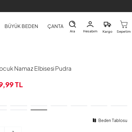
BÜYÜK BEDEN
ÇANTA
DIŞ GİYİM
EV&TEKSTİL
Ara
Hesabım
Kargo
Sepetim
ocuk Namaz Elbisesi Pudra
9,99
TL
Beden Tablosu