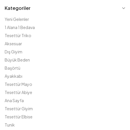
Kategoriler
Yeni Gelenler
1 Alana 1 Bedava
Tesettür Triko
Aksesuar
Dış Giyim
Büyük Beden
Başörtü
Ayakkabı
Tesettür Mayo
Tesettür Abiye
Ana Sayfa
Tesettür Giyim
Tesettür Elbise
Tunik