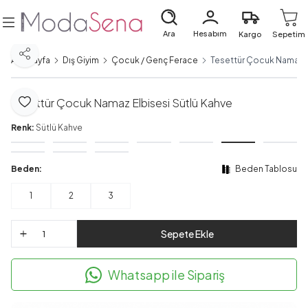
Ara
Hesabım
Kargo
Sepetim
Paylaş
Ana Sayfa
Dış Giyim
Çocuk / Genç Ferace
Tesettür Çocuk Namaz E
Tesettür Çocuk Namaz Elbisesi Sütlü Kahve
Favoriye Ekle
Renk:
Sütlü Kahve
Beden:
Beden Tablosu
1
2
3
Sepete Ekle
Whatsapp ile Sipariş