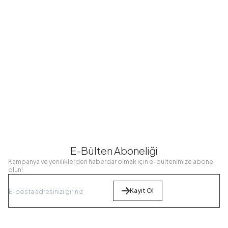
Çocuk Namaz
Çocuk Namaz
Çocuk Namaz
Elbisesi
Elbisesi Çağla
Elbisesi Bej
MD10607-T49
MD10607-R82
MD10607-
Turkuaz
Yeşili
R06
624,98
TL
624,98
TL
624,98
TL
499,99
TL
499,99
TL
499,99
TL
E-Bülten Aboneliği
Kampanya ve yeniliklerden haberdar olmak için e-bültenimize abone
olun!
Kayıt Ol