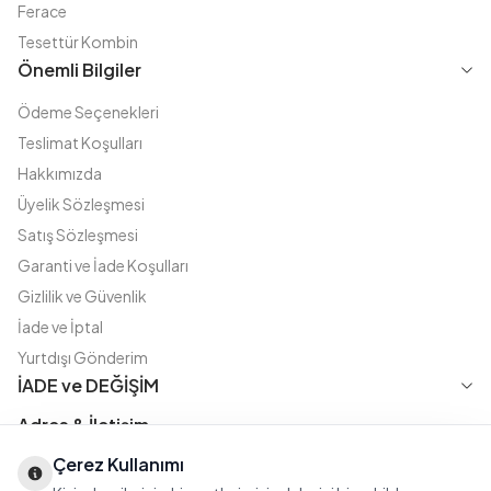
Ferace
Tesettür Kombin
Önemli Bilgiler
Ödeme Seçenekleri
Teslimat Koşulları
Hakkımızda
Üyelik Sözleşmesi
Satış Sözleşmesi
Garanti ve İade Koşulları
Gizlilik ve Güvenlik
İade ve İptal
Yurtdışı Gönderim
İADE ve DEĞİŞİM
Adres & İletişim
Çerez Kullanımı
Instagram
TikTok
X
WhatsApp
Fatih Cd. Akasya sok no:11 D.5 Merter - Güngören / İSTANBUL