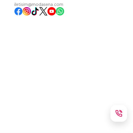
iletisim@modasena.com
Instagram
TikTok
X
WhatsApp