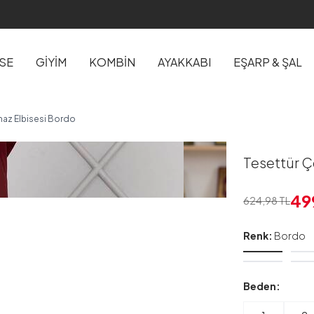
İSE
GİYİM
KOMBİN
AYAKKABI
EŞARP & ŞAL
az Elbisesi Bordo
Tesettür Ç
49
624,98
TL
Renk:
Bordo
Beden: