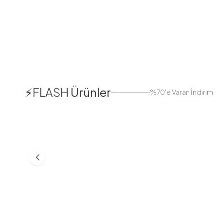
1
⚡FLASH
Ürünler
%70'e Varan İndirim
38
42
44
Boydan Düğmeli Kolu Lastikli
Düğmeli Salaş A
Elbise İndigo
Bej
ASM55618-R24
MD21332-R06
553,30
TL
399,98
TL
749,98
TL
499