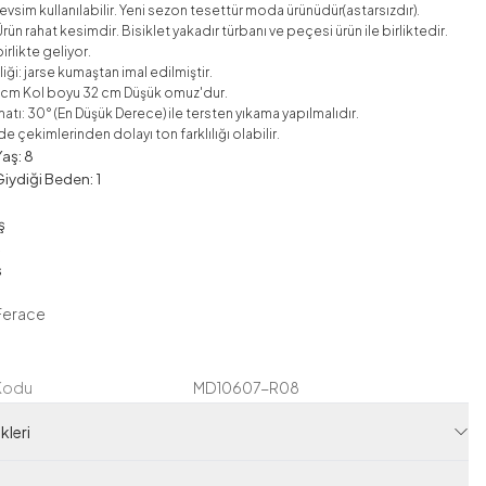
vsim kullanılabilir. Yeni sezon tesettür moda ürünüdür(astarsızdır).
rün rahat kesimdir. Bisiklet yakadır türbanı ve peçesi ürün ile birliktedir.
irlikte geliyor.
ği: jarse kumaştan imal edilmiştir.
0 cm Kol boyu 32 cm Düşük omuz'dur.
atı: 30° (En Düşük Derece) ile tersten yıkama yapılmalıdır.
e çekimlerinden dolayı ton farklılığı olabilir.
aş: 8
iydiği Beden: 1
ş
ş
ş
Ferace
 Kodu
MD10607-R08
120M00810607R08
leri