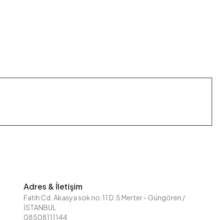
Adres & İletişim
Fatih Cd. Akasya sok no:11 D.5 Merter - Güngören /
İSTANBUL
08508111144