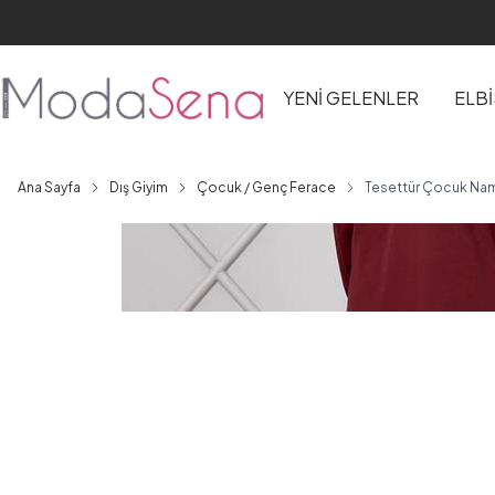
YENİ GELENLER
ELB
Ana Sayfa
Dış Giyim
Çocuk / Genç Ferace
Tesettür Çocuk Nam