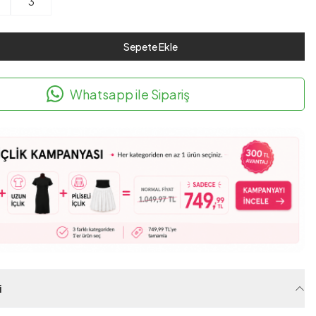
3
Sepete Ekle
Whatsapp ile Sipariş
i