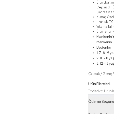
Ürün dört me
Cepsizdir. Ü
Çantasıyla b
Kumaş Özelli
Uzunluk: 11
Yıkama Talim
Ürün rengind
Mankenin Y
Mankenin G
Bedenler
1: 7-8-9 ya
2: 10-11 ya
3: 12-13 ya
Çocuk / Genç 
Ürün Filtreleri
Tedarikçi Ürün
Ürün Kodu
Ödeme Seçenek