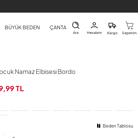
BÜYÜK BEDEN
ÇANTA
DIŞ GİYİM
EV&TEKSTİL
Ara
Hesabım
Kargo
Sepetim
ocuk Namaz Elbisesi Bordo
9,99
TL
Beden Tablosu