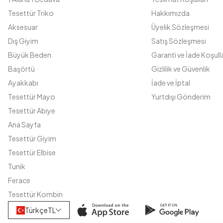
Tesettür Triko
Hakkımızda
Aksesuar
Üyelik Sözleşmesi
Dış Giyim
Satış Sözleşmesi
Büyük Beden
Garanti ve İade Koşulla
Başörtü
Gizlilik ve Güvenlik
Ayakkabı
İade ve İptal
Tesettür Mayo
Yurtdışı Gönderim
Tesettür Abiye
Ana Sayfa
Tesettür Giyim
Tesettür Elbise
Tunik
Ferace
Tesettür Kombin
Türkçe
TL