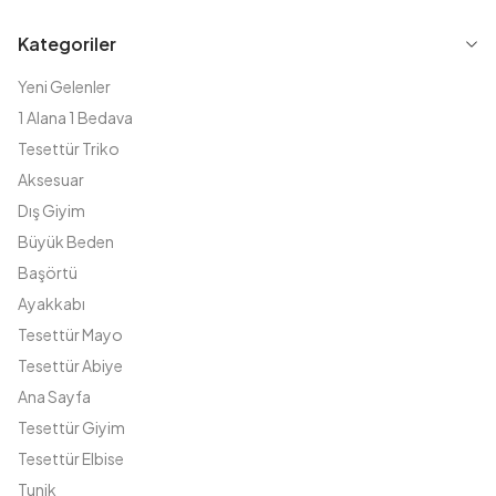
Kategoriler
Yeni Gelenler
1 Alana 1 Bedava
Tesettür Triko
Aksesuar
Dış Giyim
Büyük Beden
Başörtü
Ayakkabı
Tesettür Mayo
Tesettür Abiye
Ana Sayfa
Tesettür Giyim
Tesettür Elbise
Tunik