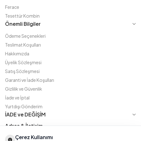
Ferace
Tesettür Kombin
Önemli Bilgiler
Ödeme Seçenekleri
Teslimat Koşulları
Hakkımızda
Üyelik Sözleşmesi
Satış Sözleşmesi
Garanti ve İade Koşulları
Gizlilik ve Güvenlik
İade ve İptal
Yurtdışı Gönderim
İADE ve DEĞİŞİM
Adres & İletişim
Çerez Kullanımı
Instagram
TikTok
X
WhatsApp