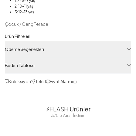
1: 7-8-9 yaş
2: 10-11 yaş
3: 12-13 yaş
Çocuk / Genç Ferace
Ürün Filtreleri
Tedarikçi Ürün Kodu
Ödeme Seçenekleri
MD10607-R33
Ürün Kodu
Beden Tablosu
120M00810607R33
Koleksiyon
Teklif
Fiyat Alarmı
Paylaş
1
1
⚡FLASH
Ürünler
38
42
38
40
%70'e Varan İndirim
44
46
48
2 Yorum
Boydan
Düğmeli Salaş