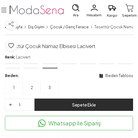
Ara
Hesabım
Kargo
Sepetim
Paylaş
Ana Sayfa
Dış Giyim
Çocuk / Genç Ferace
Tesettür Çocuk Namaz El
Tesettür Çocuk Namaz Elbisesi Lacivert
Favoriye Ekle
Renk:
Lacivert
Beden:
Beden Tablosu
1
2
3
Sepete Ekle
Whatsapp ile Sipariş