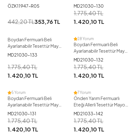
-130
1
ÖZK11947-R05
MD21030-130
1
1.775,40
TL
38
40
42
44
46
442,20
TL
353,76
TL
1.420,10
TL
38
40
42
44
48
28 Yorum
Boydan Fermuarlı Beli
Boydan Fermuarlı Beli
Ayarlanabilir Tesettür Mayo
Ayarlanabilir Tesettür Mayo
-133
MD21030-133
-132
MD21030-132
1
1
1.775,40
TL
1.775,40
TL
1.420,10
TL
1.420,10
TL
38
40
46
48
38
40
42
44
5 Yorum
7 Yorum
Boydan Fermuarlı Beli
Önden Yarım Fermuarlı
Ayarlanabilir Tesettür Mayo
Eteği Allerli Tesettür Mayo
-131
-142
1
MD21030-131
MD21033-142
1
1.775,40
TL
1.775,40
TL
38-40
42-44
1.420,10
TL
1.420,10
TL
38
40
42
46-48