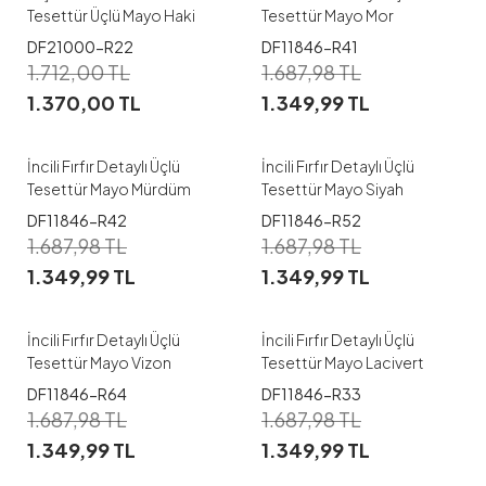
Tesettür Üçlü Mayo Haki
Tesettür Mayo Mor
1
DF21000-R22
DF11846-R41
1
1.712,00
TL
1.687,98
TL
38
40
42
44
46
1.370,00
TL
1.349,99
TL
48
50
52
38
40
42
44
İncili Fırfır Detaylı Üçlü
İncili Fırfır Detaylı Üçlü
Tesettür Mayo Mürdüm
Tesettür Mayo Siyah
1
1
DF11846-R42
DF11846-R52
1.687,98
TL
1.687,98
TL
38
40
42
44
46
38
40
42
44
46
1.349,99
TL
1.349,99
TL
48
50
52
48
50
52
İncili Fırfır Detaylı Üçlü
İncili Fırfır Detaylı Üçlü
Tesettür Mayo Vizon
Tesettür Mayo Lacivert
1
1
DF11846-R64
DF11846-R33
1.687,98
TL
1.687,98
TL
38
40
42
44
46
38
40
42
44
46
1.349,99
TL
1.349,99
TL
48
50
52
48
50
52