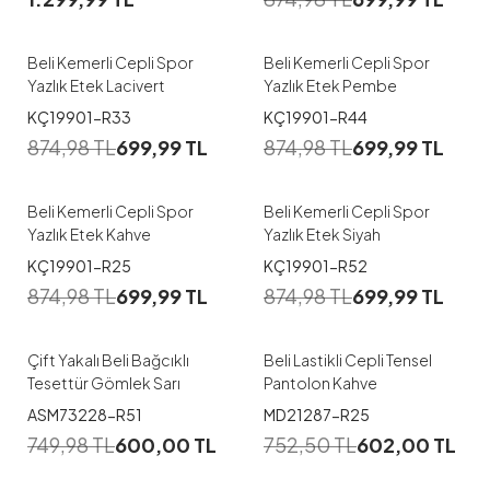
S-M
L-XL
S-M
L-XL
Beli Kemerli Cepli Spor
Beli Kemerli Cepli Spor
Yazlık Etek Lacivert
Yazlık Etek Pembe
1
1
KÇ19901-R33
KÇ19901-R44
874,98
TL
699,99
TL
874,98
TL
699,99
TL
S-M
S-M
L-XL
Beli Kemerli Cepli Spor
Beli Kemerli Cepli Spor
Yazlık Etek Kahve
Yazlık Etek Siyah
1
1
KÇ19901-R25
KÇ19901-R52
38
40
42
44
46
874,98
TL
699,99
TL
874,98
TL
699,99
TL
42
44
48
Çift Yakalı Beli Bağcıklı
Beli Lastikli Cepli Tensel
Tesettür Gömlek Sarı
Pantolon Kahve
1
1
ASM73228-R51
MD21287-R25
38
40
42
44
46
38
40
42
44
46
749,98
TL
600,00
TL
752,50
TL
602,00
TL
48
48