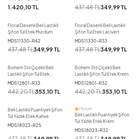
1.420,10
TL
437,48
TL
349,99
TL
Floral Desenli Beli Lastikli
Floral Desenli Beli Lastikli
Şifon Tül Etek Mürdüm
Şifon Tül Etek Lacivert
MDS11330-R42
MDS11330-R33
437,48
TL
349,99
TL
437,48
TL
349,99
TL
Bohem Stil Çiçekli Beli
Bohem Stil Çiçekli Beli
Lastikli Şifon Tül Etek
Lastikli Şifon Tül Etek Krem
Lacivert
MDS12801-R33
MDS12801-R32
442,20
TL
353,10
TL
442,20
TL
353,10
TL
1 Yorum
Beli Lastikli Puantiyeli Şifon
Beli Lastikli Puantiyeli Şifon
Tül Yazlık Etek Kahve
Tül Yazlık Etek Krem
MDS18023-R25
MDS18023-R32
437,48
TL
349,99
TL
437,48
TL
349,99
TL