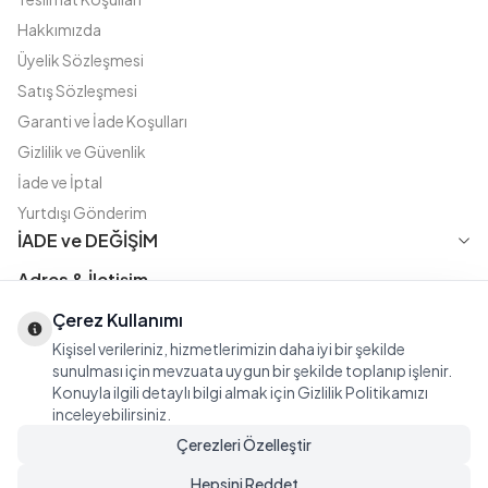
Hakkımızda
Üyelik Sözleşmesi
Satış Sözleşmesi
Garanti ve İade Koşulları
Gizlilik ve Güvenlik
İade ve İptal
Yurtdışı Gönderim
İADE ve DEĞİŞİM
Adres & İletişim
Instagram
TikTok
X
WhatsApp
Çerez Kullanımı
Fatih Cd. Akasya sok no:11 D.5 Merter - Güngören / İSTANBUL
Kişisel verileriniz, hizmetlerimizin daha iyi bir şekilde
08508111144
sunulması için mevzuata uygun bir şekilde toplanıp işlenir.
iletisim@modasena.com
Konuyla ilgili detaylı bilgi almak için Gizlilik Politikamızı
Türkçe
TL
inceleyebilirsiniz.
Çerezleri Özelleştir
Hepsini Reddet