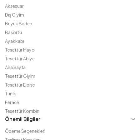
Aksesuar
Dış Giyim
Büyük Beden
Başörtü
Ayakkabı
Tesettür Mayo
Tesettür Abiye
Ana Sayfa
Tesettür Giyim
Tesettür Elbise
Tunik
Ferace
Tesettür Kombin
Önemli Bilgiler
Ödeme Seçenekleri
Teslimat Koşulları