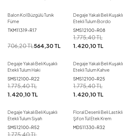
38
40
42
44
1
Balon Kol Büzgülü Tunik
Degaje Yakalı Beli Kuşaklı
Füme
Etekli Tulum Bordo
TKM11319-R17
SMS12100-R08
1
1
1.775,40
TL
706,20
TL
564,30
TL
1.420,10
TL
1
2
3
1
2
3
Degaje Yakalı Beli Kuşaklı
Degaje Yakalı Beli Kuşaklı
Etekli Tulum Haki
Etekli Tulum Kahve
SMS12100-R22
SMS12100-R25
1
1.775,40
TL
1.775,40
TL
1.420,10
TL
1.420,10
TL
1
2
Degaje Yakalı Beli Kuşaklı
Floral Desenli Beli Lastikli
Etekli Tulum Siyah
Şifon Tül Etek Krem
SMS12100-R52
MDS11330-R32
1.775,40
TL