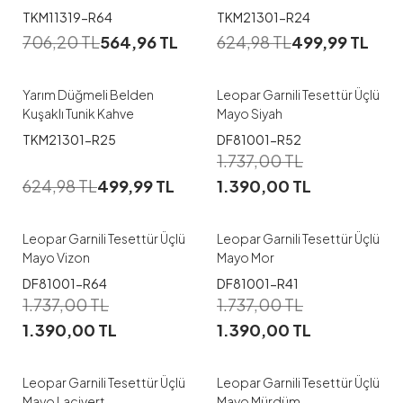
1
TKM11319-R64
TKM21301-R24
38-40
42-44
706,20
TL
564,96
TL
624,98
TL
499,99
TL
38
40
42
44
46-48
50-52
Yarım Düğmeli Belden
Leopar Garnili Tesettür Üçlü
Kuşaklı Tunik Kahve
Mayo Siyah
1
1
TKM21301-R25
DF81001-R52
1.737,00
TL
38-40
42-44
38-40
42-44
624,98
TL
499,99
TL
1.390,00
TL
46-48
50-52
46-48
50-52
Leopar Garnili Tesettür Üçlü
Leopar Garnili Tesettür Üçlü
Mayo Vizon
Mayo Mor
1
1
DF81001-R64
DF81001-R41
1.737,00
TL
1.737,00
TL
38-40
42-44
38-40
42-44
1.390,00
TL
1.390,00
TL
46-48
50-52
46-48
50-52
Leopar Garnili Tesettür Üçlü
Leopar Garnili Tesettür Üçlü
Mayo Lacivert
Mayo Mürdüm