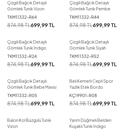
Çizgili Bağcık Detaylı
Çizgili Bağcık Detaylı
Gömlek Tunik Vizon
Gömlek Tunik Pembe
1
1
TKM11332-R64
TKM11332-R44
874,98
TL
699,99
TL
874,98
TL
699,99
TL
38
40
42
44
38
40
42
44
Çizgili Bağcık Detaylı
Çizgili Bağcık Detaylı
Gömlek Tunik İndigo
Gömlek Tunik Siyah
1
1
TKM11332-R24
TKM11332-R52
874,98
TL
699,99
TL
874,98
TL
699,99
TL
38
40
42
44
S-M
L-XL
Çizgili Bağcık Detaylı
Beli Kemerli Cepli Spor
Gömlek Tunik Bebe Mavisi
Yazlık Etek Bordo
1
1
TKM11332-R05
KÇ19901-R08
874,98
TL
699,99
TL
874,98
TL
699,99
TL
40
42
44
44
Balon Kol Büzgülü Tunik
Yarım Düğmeli Belden
Vizon
Kuşaklı Tunik İndigo
1