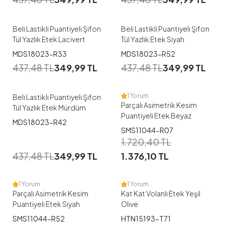
Beli Lastikli Puantiyeli Şifon
Beli Lastikli Puantiyeli Şifon
Tül Yazlık Etek Lacivert
Tül Yazlık Etek Siyah
MDS18023-R33
MDS18023-R52
437,48
TL
349,99
TL
437,48
TL
349,99
TL
1 Yorum
Beli Lastikli Puantiyeli Şifon
Parçalı Asimetrik Kesim
Tül Yazlık Etek Mürdüm
Puantiyeli Etek Beyaz
MDS18023-R42
SMS11044-R07
1
1.720,40
TL
437,48
TL
349,99
TL
1.376,10
TL
S-M
L-XL
1 Yorum
1 Yorum
Parçalı Asimetrik Kesim
Kat Kat Volanlı Etek Yeşil
Puantiyeli Etek Siyah
Olive
SMS11044-R52
HTN15193-T71