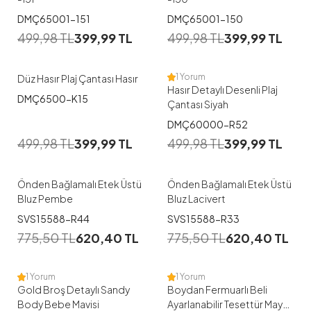
DMÇ65001-151
DMÇ65001-150
499,98
TL
399,99
TL
499,98
TL
399,99
TL
1 Yorum
Düz Hasır Plaj Çantası Hasır
Hasır Detaylı Desenli Plaj
DMÇ6500-K15
Çantası Siyah
1
1
DMÇ60000-R52
499,98
TL
399,99
TL
499,98
TL
399,99
TL
S-M
L-XL
S-M
L-XL
Önden Bağlamalı Etek Üstü
Önden Bağlamalı Etek Üstü
Bluz Pembe
Bluz Lacivert
1
1
SVS15588-R44
SVS15588-R33
38
40
42
44
46
775,50
TL
620,40
TL
775,50
TL
620,40
TL
M
L
48
1 Yorum
1 Yorum
Gold Broş Detaylı Sandy
Boydan Fermuarlı Beli
Body Bebe Mavisi
Ayarlanabilir Tesettür Mayo