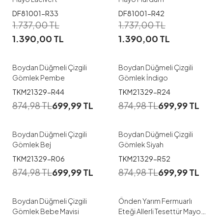
DF81001-R33
DF81001-R42
1
1
1.737,00
TL
1.737,00
TL
1.390,00
TL
1.390,00
TL
38
40
42
44
38
40
42
44
Boydan Düğmeli Çizgili
Boydan Düğmeli Çizgili
Gömlek Pembe
Gömlek İndigo
1
1
TKM21329-R44
TKM21329-R24
874,98
TL
699,99
TL
874,98
TL
699,99
TL
38
40
42
44
38
40
42
44
Boydan Düğmeli Çizgili
Boydan Düğmeli Çizgili
Gömlek Bej
Gömlek Siyah
1
1
TKM21329-R06
TKM21329-R52
874,98
TL
699,99
TL
874,98
TL
699,99
TL
38
40
42
44
38
40
42
44
Boydan Düğmeli Çizgili
Önden Yarım Fermuarlı
Gömlek Bebe Mavisi
Eteği Allerli Tesettür Mayo