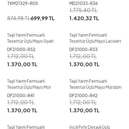
Leopar
1
1
TKM21329-R05
MD21033-R36
1.775,40
TL
38-40
42-44
38-40
42-44
874,98
TL
699,99
TL
1.420,32
TL
46-48
50-52
46-48
50-52
Taşlı Yarım Fermuarlı
Taşlı Yarım Fermuarlı
Tesettür Üçlü Mayo Siyah
Tesettür Üçlü Mayo Lacivert
1
1
DF21000-R52
DF21000-R33
1.712,00
TL
1.712,00
TL
38-40
42-44
38-40
42-44
1.370,00
TL
1.370,00
TL
46-48
50-52
46-48
50-52
Taşlı Yarım Fermuarlı
Taşlı Yarım Fermuarlı
Tesettür Üçlü Mayo Mor
Tesettür Üçlü Mayo Mürdüm
1
1
DF21000-R41
DF21000-R42
1.712,00
TL
1.712,00
TL
38-40
42-44
38
40
42
44
46
1.370,00
TL
1.370,00
TL
46-48
50-52
48
50
52
Taşlı Yarım Fermuarlı
İncili Fırfır Detaylı Üçlü