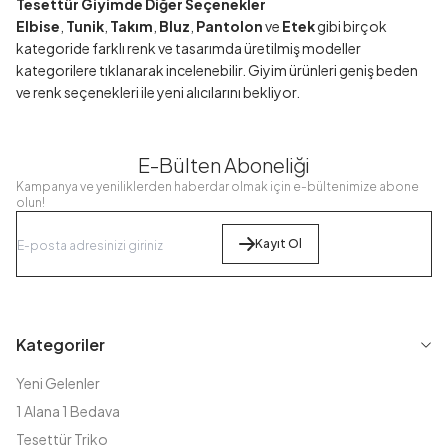
Tesettür Giyimde Diğer Seçenekler
Elbise
,
Tunik
,
Takım
,
Bluz
,
Pantolon
ve
Etek
gibi birçok
kategoride farklı renk ve tasarımda üretilmiş modeller
kategorilere tıklanarak incelenebilir. Giyim ürünleri geniş beden
ve renk seçenekleri ile yeni alıcılarını bekliyor.
E-Bülten Aboneliği
Kampanya ve yeniliklerden haberdar olmak için e-bültenimize abone
olun!
Kayıt Ol
Kategoriler
Yeni Gelenler
1 Alana 1 Bedava
Tesettür Triko