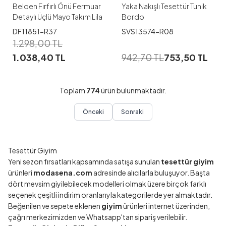
Belden Fırfırlı Önü Fermuar
Yaka Nakışlı Tesettür Tunik
Detaylı Üçlü Mayo Takım Lila
Bordo
DF11851-R37
SVS13574-R08
1.298,00
TL
1.038,40
TL
942,70
TL
753,50
TL
Toplam
774
ürün bulunmaktadır.
Önceki
Sonraki
Tesettür Giyim
Yeni sezon fırsatları kapsamında satışa sunulan
tesettür giyim
ürünleri
modasena.com
adresinde alıcılarla buluşuyor. Başta
dört mevsim giyilebilecek modelleri olmak üzere birçok farklı
seçenek çeşitli indirim oranlarıyla kategorilerde yer almaktadır.
Beğenilen ve sepete eklenen
giyim
ürünleri internet üzerinden,
çağrı merkezimizden ve Whatsapp'tan sipariş verilebilir.