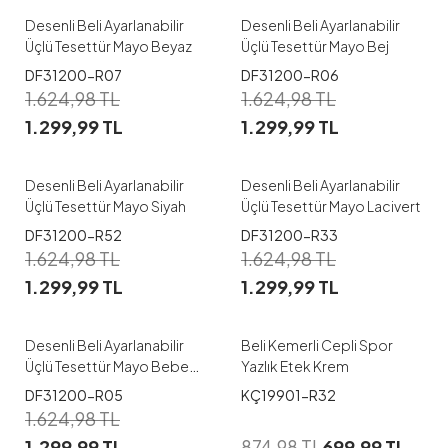
Desenli Beli Ayarlanabilir
Desenli Beli Ayarlanabilir
Üçlü Tesettür Mayo Beyaz
Üçlü Tesettür Mayo Bej
1
1
DF31200-R07
DF31200-R06
1.624,98
TL
1.624,98
TL
38
40
42
44
46
38
40
42
44
46
1.299,99
TL
1.299,99
TL
48
50
52
48
50
52
Desenli Beli Ayarlanabilir
Desenli Beli Ayarlanabilir
Üçlü Tesettür Mayo Siyah
Üçlü Tesettür Mayo Lacivert
1
DF31200-R52
DF31200-R33
1
1.624,98
TL
1.624,98
TL
38
40
42
44
46
1.299,99
TL
1.299,99
TL
48
50
52
S-M
L-XL
Desenli Beli Ayarlanabilir
Beli Kemerli Cepli Spor
Üçlü Tesettür Mayo Bebe
Yazlık Etek Krem
Mavisi
DF31200-R05
KÇ19901-R32
1
1
1.624,98
TL
1.299,99
TL
874,98
TL
699,99
TL