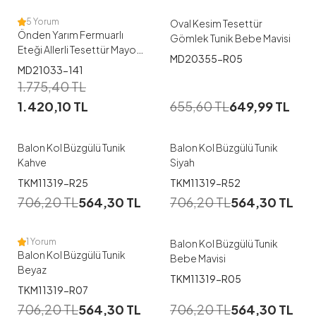
5 Yorum
Oval Kesim Tesettür
Önden Yarım Fermuarlı
Gömlek Tunik Bebe Mavisi
Eteği Allerli Tesettür Mayo
MD20355-R05
-141
MD21033-141
1
1
1.775,40
TL
1.420,10
TL
655,60
TL
649,99
TL
38
40
42
44
40
42
44
Balon Kol Büzgülü Tunik
Balon Kol Büzgülü Tunik
Kahve
Siyah
1
1
TKM11319-R25
TKM11319-R52
706,20
TL
564,30
TL
706,20
TL
564,30
TL
40
42
44
38
40
42
44
1 Yorum
Balon Kol Büzgülü Tunik
Balon Kol Büzgülü Tunik
Bebe Mavisi
Beyaz
TKM11319-R05
1
1
TKM11319-R07
706,20
TL
564,30
TL
706,20
TL
564,30
TL