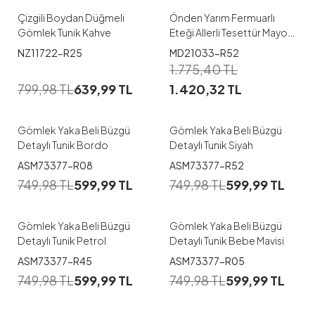
Çizgili Boydan Düğmeli
Önden Yarım Fermuarlı
Gömlek Tunik Kahve
Eteği Allerli Tesettür Mayo
Siyah
NZ11722-R25
MD21033-R52
1
1
1.775,40
TL
799,98
TL
639,99
TL
1.420,32
TL
42
38
42
44
Gömlek Yaka Beli Büzgü
Gömlek Yaka Beli Büzgü
Detaylı Tunik Bordo
Detaylı Tunik Siyah
1
1
ASM73377-R08
ASM73377-R52
749,98
TL
599,99
TL
749,98
TL
599,99
TL
40
42
44
40
42
Gömlek Yaka Beli Büzgü
Gömlek Yaka Beli Büzgü
Detaylı Tunik Petrol
Detaylı Tunik Bebe Mavisi
1
1
ASM73377-R45
ASM73377-R05
749,98
TL
599,99
TL
749,98
TL
599,99
TL
38
40
42
44
38
40
42