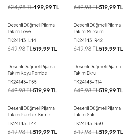
624,98
TL
499,99
TL
649,98
TL
519,99
TL
M
M
L
XL
Desenli Düğmeli Pijama
Desenli Düğmeli Pijama
Takımı Love
Takımı Mürdüm
1
1
TK24143-L44
TK24143-R42
649,98
TL
519,99
TL
649,98
TL
519,99
TL
M
L
XL
M
L
XL
Desenli Düğmeli Pijama
Desenli Düğmeli Pijama
Takımı Koyu Pembe
Takımı Ekru
1
1
TK24143-T55
TK24143-R14
649,98
TL
519,99
TL
649,98
TL
519,99
TL
M
L
XL
M
L
XL
Desenli Düğmeli Pijama
Desenli Düğmeli Pijama
Takımı Pembe-Kırmızı
Takımı Saks
1
1
TK24143-T44
TK24143-R50
649,98
TL
519,99
TL
649,98
TL
519,99
TL
M
L
XL
M
L
XL