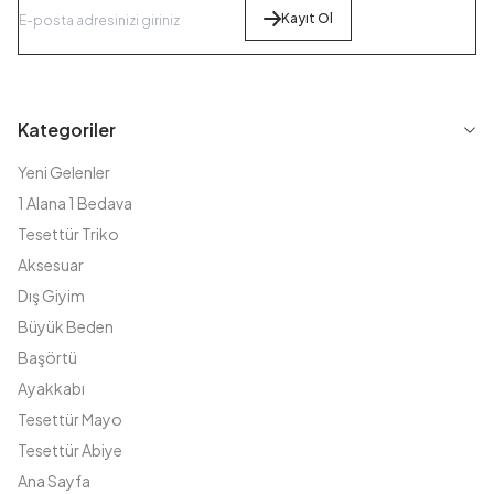
Kayıt Ol
Kategoriler
Yeni Gelenler
1 Alana 1 Bedava
Tesettür Triko
Aksesuar
Dış Giyim
Büyük Beden
Başörtü
Ayakkabı
Tesettür Mayo
Tesettür Abiye
Ana Sayfa