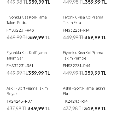
449,98
TL
359,99
TL
449,98
TL
359,99
TL
M
L
XL
XXL
M
L
XL
Fiyonklu Kısa Kol Pijama
Fiyonklu Kısa Kol Pijama
Takım Pudra
Takım Ekru
1
1
FMS32231-R48
FMS32231-R14
4XL
M
L
XL
XXL
449,99
TL
359,99
TL
449,99
TL
359,99
TL
M
L
XL
XXL
3XL
Fiyonklu Kısa Kol Pijama
Fiyonklu Kısa Kol Pijama
Takım Sarı
Takım Pembe
1
1
FMS32231-R51
FMS32231-R44
449,99
TL
359,99
TL
449,99
TL
359,99
TL
M
L
XL
M
L
XL
Askılı -Şort Pijama Takımı
Askılı -Şort Pijama Takımı
Beyaz
Ekru
1
1
TK24243-R07
TK24243-R14
437,98
TL
349,99
TL
437,98
TL
349,99
TL
M
L
XL
M
L
XL