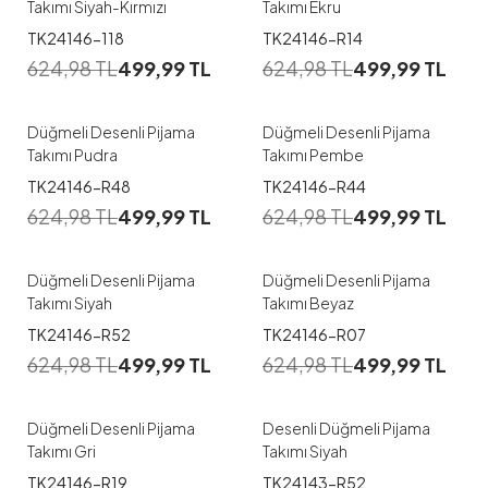
Takımı Siyah-Kırmızı
Takımı Ekru
1
1
TK24146-118
TK24146-R14
624,98
TL
499,99
TL
624,98
TL
499,99
TL
M
L
XL
M
L
XL
Düğmeli Desenli Pijama
Düğmeli Desenli Pijama
Takımı Pudra
Takımı Pembe
1
1
TK24146-R48
TK24146-R44
624,98
TL
499,99
TL
624,98
TL
499,99
TL
M
L
XL
XXL
M
L
XL
Düğmeli Desenli Pijama
Düğmeli Desenli Pijama
Takımı Siyah
Takımı Beyaz
1
1
TK24146-R52
TK24146-R07
624,98
TL
499,99
TL
624,98
TL
499,99
TL
M
L
XL
M
L
XL
Düğmeli Desenli Pijama
Desenli Düğmeli Pijama
Takımı Gri
Takımı Siyah
1
1
TK24146-R19
TK24143-R52