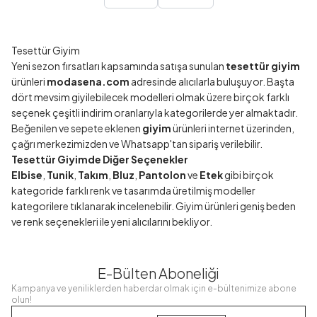
Tesettür Giyim
Yeni sezon fırsatları kapsamında satışa sunulan
tesettür giyim
ürünleri
modasena.com
adresinde alıcılarla buluşuyor. Başta
dört mevsim giyilebilecek modelleri olmak üzere birçok farklı
seçenek çeşitli indirim oranlarıyla kategorilerde yer almaktadır.
Beğenilen ve sepete eklenen
giyim
ürünleri internet üzerinden,
çağrı merkezimizden ve Whatsapp'tan sipariş verilebilir.
Tesettür Giyimde Diğer Seçenekler
Elbise
,
Tunik
,
Takım
,
Bluz
,
Pantolon
ve
Etek
gibi birçok
kategoride farklı renk ve tasarımda üretilmiş modeller
kategorilere tıklanarak incelenebilir. Giyim ürünleri geniş beden
ve renk seçenekleri ile yeni alıcılarını bekliyor.
E-Bülten Aboneliği
Kampanya ve yeniliklerden haberdar olmak için e-bültenimize abone
olun!