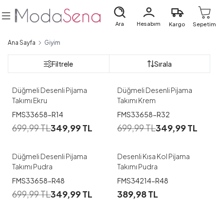
Ara
Hesabım
Kargo
Sepetim
Ana Sayfa
Giyim
1
1
Filtrele
Sırala
M
L
XL
XXL
M
XXL
Düğmeli Desenli Pijama
Düğmeli Desenli Pijama
Takımı Ekru
Takımı Krem
1
1
FMS33658-R14
FMS33658-R32
699,99
TL
349,99
TL
699,99
TL
349,99
TL
M
L
XL
XXL
M
L
XL
XXL
Düğmeli Desenli Pijama
Desenli Kısa Kol Pijama
Takımı Pudra
Takımı Pudra
1
1
FMS33658-R48
FMS34214-R48
699,99
TL
349,99
TL
389,98
TL
M
L
XL
XXL
M
L
XL
XXL