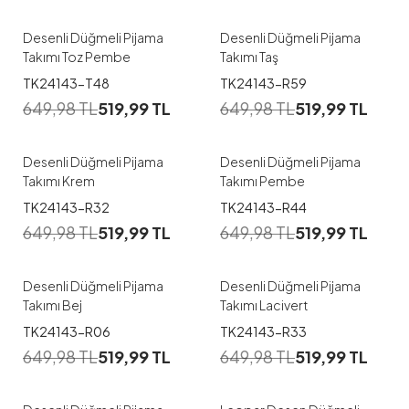
Desenli Düğmeli Pijama
Desenli Düğmeli Pijama
Takımı Toz Pembe
Takımı Taş
1
1
TK24143-T48
TK24143-R59
649,98
TL
519,99
TL
649,98
TL
519,99
TL
M
L
XL
M
L
XL
Desenli Düğmeli Pijama
Desenli Düğmeli Pijama
Takımı Krem
Takımı Pembe
1
1
TK24143-R32
TK24143-R44
649,98
TL
519,99
TL
649,98
TL
519,99
TL
M
L
XL
M
L
XL
Desenli Düğmeli Pijama
Desenli Düğmeli Pijama
Takımı Bej
Takımı Lacivert
1
1
TK24143-R06
TK24143-R33
649,98
TL
519,99
TL
649,98
TL
519,99
TL
M
L
XL
M
L
XL