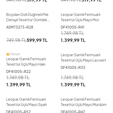
38
40
42
44
50-52
Boydan Gizli Düğmeli Pile
Leopar Garnili Fermuarlı
Detaylı Tesettür Gömlek
Tesettür Üçlü Mayo Mor
Kırmızı
1
1
ASM73273-R28
DF41005-R41
1.749,98
TL
38-40
42-44
38-40
42-44
749,98
TL
599,99
TL
1.399,99
TL
46-48
50-52
46-48
50-52
1 Yorum
Leopar Garnili Fermuarlı
Leopar Garnili Fermuarlı
Tesettür Üçlü Mayo Lacivert
Tesettür Üçlü Mayo Haki
DF41005-R33
1
1
DF41005-R22
1.749,98
TL
1.749,98
TL
38-40
42-44
38-40
42-44
1.399,99
TL
1.399,99
TL
46-48
50-52
46-48
50-52
Leopar Garnili Fermuarlı
Leopar Garnili Fermuarlı
Tesettür Üçlü Mayo Siyah
Tesettür Üçlü Mayo Mürdüm
DF41005-R52
DF41005-R42