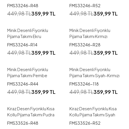
1
1
FMS33246-R48
FMS33246-R52
449,98
TL
359,99
TL
449,98
TL
359,99
TL
M
L
XL
XXL
M
L
XL
XXL
Minik Desenli Fiyonklu
Minik Desenli Fiyonklu
Pijama Takımı Ekru
Pijama Takımı Kırmızı
1
1
FMS33246-R14
FMS33246-R28
449,98
TL
359,99
TL
449,98
TL
359,99
TL
M
L
XL
XXL
M
L
XXL
Minik Desenli Fiyonklu
Minik Desenli Fiyonklu
Pijama Takımı Pembe
Pijama Takımı Siyah-Kırmızı
1
1
FMS33246-R44
FMS33246-118
449,98
TL
359,99
TL
449,98
TL
359,99
TL
M
L
XL
XXL
M
L
XXL
Kiraz Desen Fiyonklu Kısa
Kiraz Desen Fiyonklu Kısa
Kollu Pijama Takımı Pudra
Kollu Pijama Takımı Siyah
1
1
FMS33526-R48
FMS33526-R52