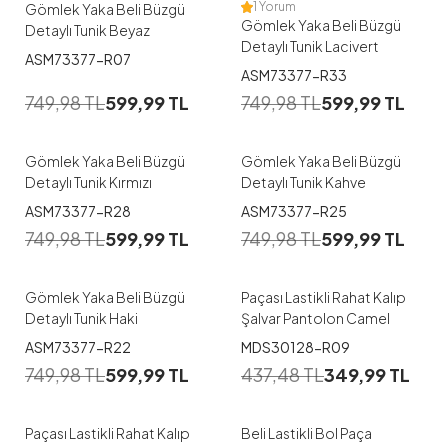
1 Yorum
Gömlek Yaka Beli Büzgü
Gömlek Yaka Beli Büzgü
Detaylı Tunik Beyaz
Detaylı Tunik Lacivert
ASM73377-R07
1
1
ASM73377-R33
749,98
TL
599,99
TL
749,98
TL
599,99
TL
38
40
42
38
40
42
44
Gömlek Yaka Beli Büzgü
Gömlek Yaka Beli Büzgü
Detaylı Tunik Kırmızı
Detaylı Tunik Kahve
1
1
ASM73377-R28
ASM73377-R25
749,98
TL
599,99
TL
749,98
TL
599,99
TL
42
1
2
Gömlek Yaka Beli Büzgü
Paçası Lastikli Rahat Kalıp
Detaylı Tunik Haki
Şalvar Pantolon Camel
1
1
ASM73377-R22
MDS30128-R09
S
M
L
XL
XXL
749,98
TL
599,99
TL
437,48
TL
349,99
TL
1
2
3XL
Paçası Lastikli Rahat Kalıp
Beli Lastikli Bol Paça