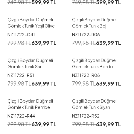
749,98
TL
599,99
TL
749,98
TL
599,99
TL
1
1
2
3
4
Çizgili Boydan Düğmeli
Çizgili Boydan Düğmeli
Gömlek Tunik Yeşil Olive
Gömlek Tunik Bej
1
1
NZ11722-O41
NZ11722-R06
799,98
TL
639,99
TL
799,98
TL
639,99
TL
1
1
2
3
4
Çizgili Boydan Düğmeli
Çizgili Boydan Düğmeli
Gömlek Tunik Sarı
Gömlek Tunik Bordo
1
1
NZ11722-R51
NZ11722-R08
799,98
TL
639,99
TL
799,98
TL
639,99
TL
1
2
3
4
1
2
3
4
Çizgili Boydan Düğmeli
Çizgili Boydan Düğmeli
Gömlek Tunik Pembe
Gömlek Tunik Siyah
1
1
NZ11722-R44
NZ11722-R52
799,98
TL
639,99
TL
799,98
TL
639,99
TL
1
2
3
4
38
40
42
44