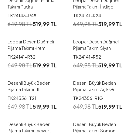
Desenli Düğmeli Pijama
Leopar Desen Düğmeli
Takımı Pudra
Pijama Takımı İndigo
1
1
TK24143-R48
TK24141-R24
649,98
TL
519,99
TL
649,98
TL
519,99
TL
M
L
XL
M
L
XL
Leopar Desen Düğmeli
Leopar Desen Düğmeli
Pijama Takımı Krem
Pijama Takımı Siyah
1
1
TK24141-R32
TK24141-R52
649,98
TL
519,99
TL
649,98
TL
519,99
TL
4XL
XXL
3XL
4XL
XXL
3XL
Desenli Büyük Beden
Desenli Büyük Beden
Pijama Takımı -11
Pijama Takımı Açık Gri
1
1
TK24356-T21
TK24356-R1G
649,98
TL
519,99
TL
649,98
TL
519,99
TL
4XL
XXL
3XL
4XL
XXL
3XL
Desenli Büyük Beden
Desenli Büyük Beden
Pijama Takımı Lacivert
Pijama Takımı Somon