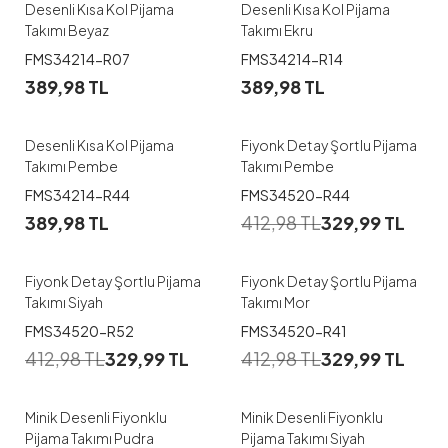
Desenli Kısa Kol Pijama
Desenli Kısa Kol Pijama
Takımı Beyaz
Takımı Ekru
1
1
FMS34214-R07
FMS34214-R14
389,98
TL
389,98
TL
M
L
XL
XXL
M
L
XL
XXL
Desenli Kısa Kol Pijama
Fiyonk Detay Şortlu Pijama
Takımı Pembe
Takımı Pembe
1
1
FMS34214-R44
FMS34520-R44
389,98
TL
412,98
TL
329,99
TL
M
L
XL
XXL
M
L
XL
XXL
Fiyonk Detay Şortlu Pijama
Fiyonk Detay Şortlu Pijama
Takımı Siyah
Takımı Mor
1
1
FMS34520-R52
FMS34520-R41
412,98
TL
329,99
TL
412,98
TL
329,99
TL
M
L
XL
M
L
XL
XXL
Minik Desenli Fiyonklu
Minik Desenli Fiyonklu
Pijama Takımı Pudra
Pijama Takımı Siyah