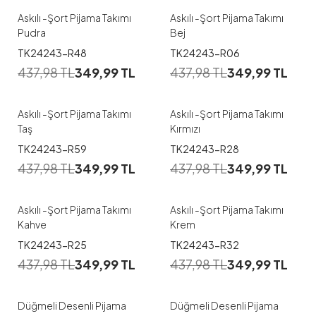
Askılı -Şort Pijama Takımı
Askılı -Şort Pijama Takımı
Pudra
Bej
1
1
TK24243-R48
TK24243-R06
437,98
TL
349,99
TL
437,98
TL
349,99
TL
M
L
XL
M
L
XL
Askılı -Şort Pijama Takımı
Askılı -Şort Pijama Takımı
Taş
Kırmızı
1
1
TK24243-R59
TK24243-R28
437,98
TL
349,99
TL
437,98
TL
349,99
TL
M
L
M
L
XL
Askılı -Şort Pijama Takımı
Askılı -Şort Pijama Takımı
Kahve
Krem
1
1
TK24243-R25
TK24243-R32
437,98
TL
349,99
TL
437,98
TL
349,99
TL
M
L
XL
M
L
XL
Düğmeli Desenli Pijama
Düğmeli Desenli Pijama