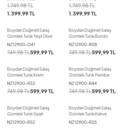
1
1
1.749,98
TL
1.749,98
TL
1.399,99
TL
1.399,99
TL
1
2
1
Boydan Düğmeli Salaş
Boydan Düğmeli Salaş
Gömlek Tunik Yeşil Olive
Gömlek Tunik Bordo
1
1
NZ12900-O41
NZ12900-R08
749,98
TL
599,99
TL
749,98
TL
599,99
TL
1
3
4
1
2
Boydan Düğmeli Salaş
Boydan Düğmeli Salaş
Gömlek Tunik Krem
Gömlek Tunik Pembe
1
1
NZ12900-R32
NZ12900-R44
749,98
TL
599,99
TL
749,98
TL
599,99
TL
1
1
Boydan Düğmeli Salaş
Boydan Düğmeli Salaş
Gömlek Tunik Siyah
Gömlek Tunik Kahve
1
1
NZ12900-R52
NZ12900-R25