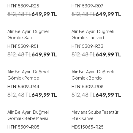
1
1
HTN15309-R25
HTN15309-R07
812,48
TL
649,99
TL
812,48
TL
649,99
TL
S
M
L
XL
S
M
L
XL
Alin Bel Ayarlı Düğmeli
Alin Bel Ayarlı Düğmeli
Gömlek Sarı
Gömlek Lacivert
1
1
HTN15309-R51
HTN15309-R33
812,48
TL
649,99
TL
812,48
TL
649,99
TL
S
M
L
XL
S
M
L
XL
Alin Bel Ayarlı Düğmeli
Alin Bel Ayarlı Düğmeli
Gömlek Pembe
Gömlek Bordo
1
1
HTN15309-R44
HTN15309-R08
38
40
42
44
46
812,48
TL
649,99
TL
812,48
TL
649,99
TL
S
XL
48
Alin Bel Ayarlı Düğmeli
Mevlana Scuba Tesettür
Gömlek Bebe Mavisi
Etek Kahve
1
1
HTN15309-R05
MDS15065-R25
38
40
42
44
46