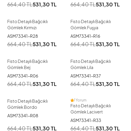
664,40
TL
531,30
TL
664,40
TL
531,30
TL
42
46
42
44
46
Fisto Detaylı Bağcıklı
Fisto Detaylı Bağcıklı
Gömlek Kırmızı
Gömlek Fuşya
1
1
ASM73341-R28
ASM73341-R16
664,40
TL
531,30
TL
664,40
TL
531,30
TL
40
42
44
46
40
42
44
46
Fisto Detaylı Bağcıklı
Fisto Detaylı Bağcıklı
Gömlek Bej
Gömlek Lila
1
1
ASM73341-R06
ASM73341-R37
664,40
TL
531,30
TL
664,40
TL
531,30
TL
44
42
44
46
1 Yorum
Fisto Detaylı Bağcıklı
Fisto Detaylı Bağcıklı
Gömlek Bordo
Gömlek Lacivert
ASM73341-R08
1
1
ASM73341-R33
664,40
TL
531,30
TL
664,40
TL
531,30
TL