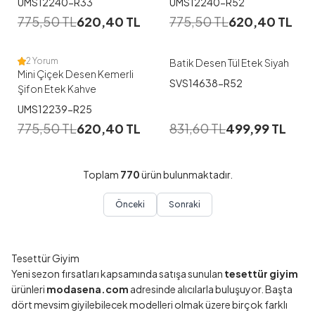
UMS12240-R33
UMS12240-R52
775,50
TL
620,40
TL
775,50
TL
620,40
TL
1
2
3
38
40
42
44
2 Yorum
Batik Desen Tül Etek Siyah
Mini Çiçek Desen Kemerli
SVS14638-R52
Şifon Etek Kahve
UMS12239-R25
775,50
TL
620,40
TL
831,60
TL
499,99
TL
Toplam
770
ürün bulunmaktadır.
Önceki
Sonraki
Tesettür Giyim
Yeni sezon fırsatları kapsamında satışa sunulan
tesettür giyim
ürünleri
modasena.com
adresinde alıcılarla buluşuyor. Başta
dört mevsim giyilebilecek modelleri olmak üzere birçok farklı