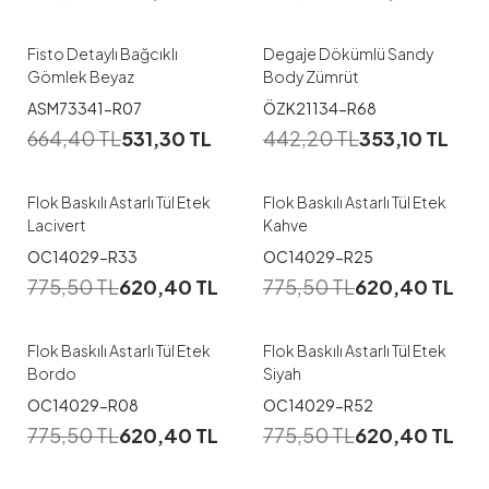
44
S
M
L
Fisto Detaylı Bağcıklı
Degaje Dökümlü Sandy
Gömlek Beyaz
Body Zümrüt
ASM73341-R07
ÖZK21134-R68
664,40
TL
531,30
TL
442,20
TL
353,10
TL
Flok Baskılı Astarlı Tül Etek
Flok Baskılı Astarlı Tül Etek
Lacivert
Kahve
OC14029-R33
OC14029-R25
775,50
TL
620,40
TL
775,50
TL
620,40
TL
Flok Baskılı Astarlı Tül Etek
Flok Baskılı Astarlı Tül Etek
Bordo
Siyah
OC14029-R08
OC14029-R52
775,50
TL
620,40
TL
775,50
TL
620,40
TL