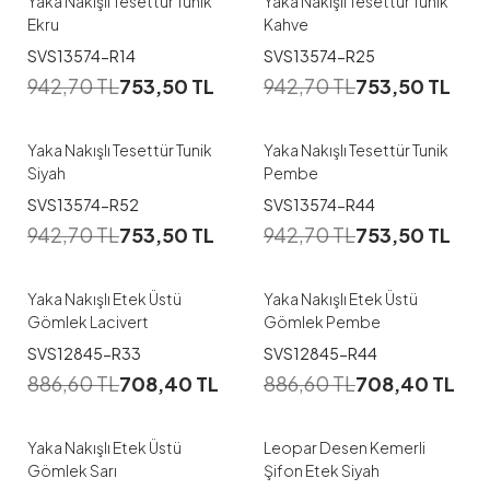
Yaka Nakışlı Tesettür Tunik
Yaka Nakışlı Tesettür Tunik
Ekru
Kahve
SVS13574-R14
SVS13574-R25
942,70
TL
753,50
TL
942,70
TL
753,50
TL
Yaka Nakışlı Tesettür Tunik
Yaka Nakışlı Tesettür Tunik
Siyah
Pembe
1
1
SVS13574-R52
SVS13574-R44
942,70
TL
753,50
TL
942,70
TL
753,50
TL
S-M
S-M
L-XL
Yaka Nakışlı Etek Üstü
Yaka Nakışlı Etek Üstü
Gömlek Lacivert
Gömlek Pembe
1
1
SVS12845-R33
SVS12845-R44
886,60
TL
708,40
TL
886,60
TL
708,40
TL
S-M
1
Yaka Nakışlı Etek Üstü
Leopar Desen Kemerli
Gömlek Sarı
Şifon Etek Siyah