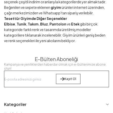
seçenek çeşitli indirim oranlarıyla kategorilerde yer almaktadır.
Beğenilen ve sepete eklenen
giyim
ürünleri internet üzerinden,
çağrı merkezimizden ve Whatsapp'tan sipariş verilebilir.
Tesettür Giyimde Diğer Seçenekler
Elbise
,
Tunik
,
Takım
,
Bluz
,
Pantolon
ve
Etek
gibi birçok
kategoride farklı renk ve tasarımda üretilmiş modeller
kategorilere tıklanarak incelenebilir. Giyim ürünleri geniş beden
ve renk seçenekleri ile yeni alıcılarını bekliyor.
E-Bülten Aboneliği
Kampanya ve yeniliklerden haberdar olmak için e-bültenimize abone
olun!
Kayıt Ol
Kategoriler