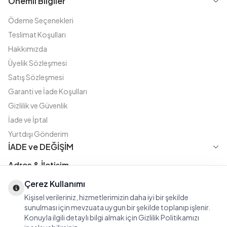
Önemli Bilgiler
Ödeme Seçenekleri
Teslimat Koşulları
Hakkımızda
Üyelik Sözleşmesi
Satış Sözleşmesi
Garanti ve İade Koşulları
Gizlilik ve Güvenlik
İade ve İptal
Yurtdışı Gönderim
İADE ve DEĞİŞİM
Adres & İletişim
Instagram
TikTok
X
WhatsApp
Çerez Kullanımı
Fatih Cd. Akasya sok no:11 D.5 Merter - Güngören / İSTANBUL
Kişisel verileriniz, hizmetlerimizin daha iyi bir şekilde
08508111144
sunulması için mevzuata uygun bir şekilde toplanıp işlenir.
iletisim@modasena.com
Konuyla ilgili detaylı bilgi almak için Gizlilik Politikamızı
Türkçe
TL