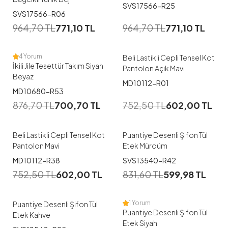
SVS17566-R25
1
1
SVS17566-R06
964,70
TL
771,10
TL
964,70
TL
771,10
TL
42-44
46-48
38
4 Yorum
Beli Lastikli Cepli Tensel Kot
İkili Jile Tesettür Takım Siyah
Pantolon Açık Mavi
Beyaz
MD10112-R01
1
1
MD10680-R53
876,70
TL
700,70
TL
752,50
TL
602,00
TL
38
40
42
44
46
S
M
L
XL
Beli Lastikli Cepli Tensel Kot
Puantiye Desenli Şifon Tül
Pantolon Mavi
Etek Mürdüm
1
1
MD10112-R38
SVS13540-R42
752,50
TL
602,00
TL
831,60
TL
599,98
TL
S
M
L
XL
S
M
L
XL
1 Yorum
Puantiye Desenli Şifon Tül
Puantiye Desenli Şifon Tül
Etek Kahve
Etek Siyah