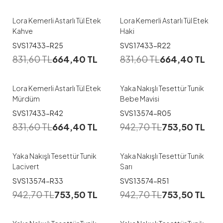
Lora Kemerli Astarlı Tül Etek
Lora Kemerli Astarlı Tül Etek
Kahve
Haki
SVS17433-R25
SVS17433-R22
831,60
TL
664,40
TL
831,60
TL
664,40
TL
Lora Kemerli Astarlı Tül Etek
Yaka Nakışlı Tesettür Tunik
Mürdüm
Bebe Mavisi
SVS17433-R42
SVS13574-R05
831,60
TL
664,40
TL
942,70
TL
753,50
TL
Yaka Nakışlı Tesettür Tunik
Yaka Nakışlı Tesettür Tunik
Lacivert
Sarı
SVS13574-R33
SVS13574-R51
942,70
TL
753,50
TL
942,70
TL
753,50
TL