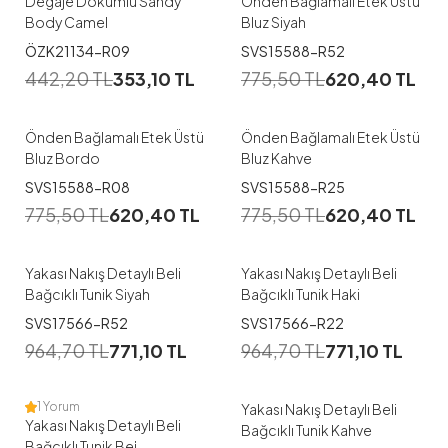
Degaje Dökümlü Sandy
Önden Bağlamalı Etek Üstü
Body Camel
Bluz Siyah
1
1
ÖZK21134-R09
SVS15588-R52
442,20
TL
353,10
TL
775,50
TL
620,40
TL
S-M
L-XL
S-M
L-XL
Önden Bağlamalı Etek Üstü
Önden Bağlamalı Etek Üstü
Bluz Bordo
Bluz Kahve
SVS15588-R08
SVS15588-R25
775,50
TL
620,40
TL
775,50
TL
620,40
TL
Yakası Nakış Detaylı Beli
Yakası Nakış Detaylı Beli
Bağcıklı Tunik Siyah
Bağcıklı Tunik Haki
SVS17566-R52
SVS17566-R22
964,70
TL
771,10
TL
964,70
TL
771,10
TL
1 Yorum
Yakası Nakış Detaylı Beli
Yakası Nakış Detaylı Beli
Bağcıklı Tunik Kahve
Bağcıklı Tunik Bej