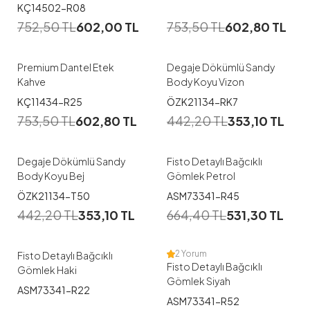
1
1
KÇ14502-R08
752,50
TL
602,00
TL
753,50
TL
602,80
TL
38
S
M
L
Premium Dantel Etek
Degaje Dökümlü Sandy
Kahve
Body Koyu Vizon
1
1
KÇ11434-R25
ÖZK21134-RK7
753,50
TL
602,80
TL
442,20
TL
353,10
TL
M
42
44
Degaje Dökümlü Sandy
Fisto Detaylı Bağcıklı
Body Koyu Bej
Gömlek Petrol
1
1
ÖZK21134-T50
ASM73341-R45
442,20
TL
353,10
TL
664,40
TL
531,30
TL
42
44
42
44
46
2 Yorum
Fisto Detaylı Bağcıklı
Fisto Detaylı Bağcıklı
Gömlek Haki
Gömlek Siyah
ASM73341-R22
1
1
ASM73341-R52