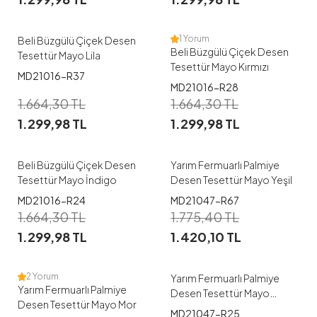
48
48
1 Yorum
Beli Büzgülü Çiçek Desen
Beli Büzgülü Çiçek Desen
Tesettür Mayo Lila
Tesettür Mayo Kırmızı
MD21016-R37
1
1
MD21016-R28
1.664,30
TL
1.664,30
TL
38
40
42
44
46
38
40
42
44
46
1.299,98
TL
1.299,98
TL
48
48
Beli Büzgülü Çiçek Desen
Yarım Fermuarlı Palmiye
Tesettür Mayo İndigo
Desen Tesettür Mayo Yeşil
1
1
MD21016-R24
MD21047-R67
1.664,30
TL
1.775,40
TL
38
40
42
44
46
38
40
42
44
46
1.299,98
TL
1.420,10
TL
48
48
2 Yorum
Yarım Fermuarlı Palmiye
Yarım Fermuarlı Palmiye
Desen Tesettür Mayo
Desen Tesettür Mayo Mor
Kahve
MD21047-R25