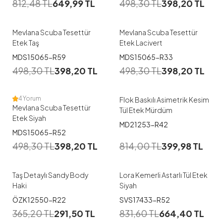
812,48
TL
649,99
TL
498,30
TL
398,20
TL
38
42
44
46
48
48
Mevlana Scuba Tesettür
Mevlana Scuba Tesettür
Etek Taş
Etek Lacivert
1
1
MDS15065-R59
MDS15065-R33
38
40
42
44
46
498,30
TL
398,20
TL
498,30
TL
398,20
TL
48
38
40
42
44
46
4 Yorum
Flok Baskılı Asimetrik Kesim
Mevlana Scuba Tesettür
Tül Etek Mürdüm
Etek Siyah
MD21253-R42
1
MDS15065-R52
498,30
TL
398,20
TL
814,00
TL
399,98
TL
M
L
Taş Detaylı Sandy Body
Lora Kemerli Astarlı Tül Etek
Haki
Siyah
ÖZK12550-R22
SVS17433-R52
365,20
TL
291,50
TL
831,60
TL
664,40
TL