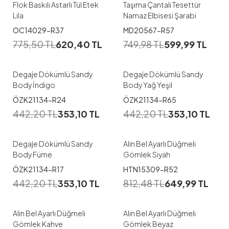
Flok Baskılı Astarlı Tül Etek
Taşıma Çantalı Tesettür
Lila
Namaz Elbisesi Şarabi
1
1
OC14029-R37
MD20567-R57
775,50
TL
620,40
TL
749,98
TL
599,99
TL
M
L
XL
M
L
Degaje Dökümlü Sandy
Degaje Dökümlü Sandy
Body İndigo
Body Yağ Yeşil
1
1
ÖZK21134-R24
ÖZK21134-R65
442,20
TL
353,10
TL
442,20
TL
353,10
TL
M
L
S
M
L
XL
Degaje Dökümlü Sandy
Alin Bel Ayarlı Düğmeli
Body Füme
Gömlek Siyah
1
1
ÖZK21134-R17
HTN15309-R52
442,20
TL
353,10
TL
812,48
TL
649,99
TL
S
M
L
XL
S
M
L
XL
Alin Bel Ayarlı Düğmeli
Alin Bel Ayarlı Düğmeli
Gömlek Kahve
Gömlek Beyaz