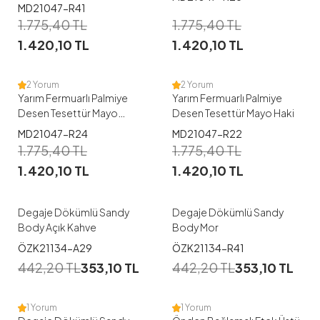
1
1
MD21047-R41
1.775,40
TL
1.775,40
TL
38
40
42
44
46
38
40
42
44
46
1.420,10
TL
1.420,10
TL
48
48
2 Yorum
2 Yorum
Yarım Fermuarlı Palmiye
Yarım Fermuarlı Palmiye
Desen Tesettür Mayo
Desen Tesettür Mayo Haki
İndigo
MD21047-R24
MD21047-R22
1
1
1.775,40
TL
1.775,40
TL
1.420,10
TL
1.420,10
TL
S
S
M
Degaje Dökümlü Sandy
Degaje Dökümlü Sandy
Body Açık Kahve
Body Mor
1
1
ÖZK21134-A29
ÖZK21134-R41
442,20
TL
353,10
TL
442,20
TL
353,10
TL
S
M
S-M
L-XL
1 Yorum
1 Yorum