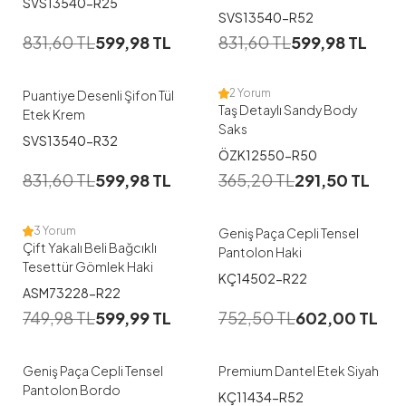
SVS13540-R25
1
1
SVS13540-R52
831,60
TL
599,98
TL
831,60
TL
599,98
TL
S
M
L
M
L
2 Yorum
Puantiye Desenli Şifon Tül
Taş Detaylı Sandy Body
Etek Krem
Saks
SVS13540-R32
1
1
ÖZK12550-R50
831,60
TL
599,98
TL
365,20
TL
291,50
TL
40
42
44
38
44
46
48
3 Yorum
Geniş Paça Cepli Tensel
Çift Yakalı Beli Bağcıklı
Pantolon Haki
Tesettür Gömlek Haki
KÇ14502-R22
1
1
ASM73228-R22
749,98
TL
599,99
TL
752,50
TL
602,00
TL
46
38
Geniş Paça Cepli Tensel
Premium Dantel Etek Siyah
Pantolon Bordo
KÇ11434-R52