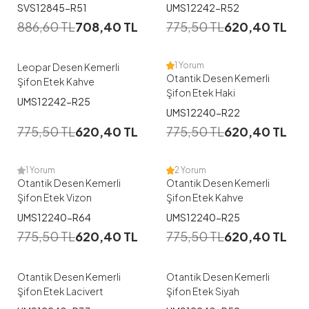
1
1
SVS12845-R51
UMS12242-R52
886,60
TL
708,40
TL
775,50
TL
620,40
TL
1
2
3
1
2
3
1 Yorum
Leopar Desen Kemerli
Otantik Desen Kemerli
Şifon Etek Kahve
Şifon Etek Haki
UMS12242-R25
1
1
UMS12240-R22
775,50
TL
620,40
TL
775,50
TL
620,40
TL
1
2
1
2
3
4
1 Yorum
2 Yorum
Otantik Desen Kemerli
Otantik Desen Kemerli
Şifon Etek Vizon
Şifon Etek Kahve
1
1
UMS12240-R64
UMS12240-R25
775,50
TL
620,40
TL
775,50
TL
620,40
TL
1
2
3
4
1
2
Otantik Desen Kemerli
Otantik Desen Kemerli
Şifon Etek Lacivert
Şifon Etek Siyah
1
1