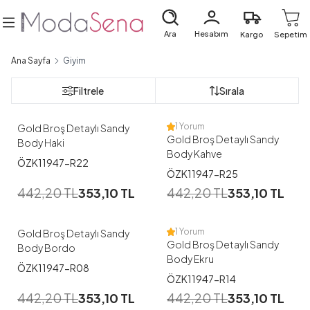
Ara
Hesabım
Kargo
Sepetim
Ana Sayfa
Giyim
1
1
Filtrele
Sırala
M
L
M
1 Yorum
Gold Broş Detaylı Sandy
Gold Broş Detaylı Sandy
Body Haki
Body Kahve
ÖZK11947-R22
1
1
ÖZK11947-R25
442,20
TL
353,10
TL
442,20
TL
353,10
TL
M
L
M
1 Yorum
Gold Broş Detaylı Sandy
Gold Broş Detaylı Sandy
Body Bordo
Body Ekru
ÖZK11947-R08
1
ÖZK11947-R14
442,20
TL
353,10
TL
442,20
TL
353,10
TL
M