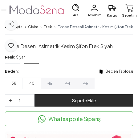
Ara
Hesabım
Kargo
Sepetim
Paylaş
Ana Sayfa
Giyim
Etek
Ekose Desenli Asimetrik Kesim Şifon Etek Si
Ekose Desenli Asimetrik Kesim Şifon Etek Siyah
Favoriye Ekle
Renk:
Siyah
Beden:
Beden Tablosu
38
40
42
44
46
Sepete Ekle
Whatsapp ile Sipariş