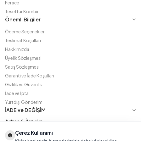
Ferace
Tesettür Kombin
Önemli Bilgiler
Ödeme Seçenekleri
Teslimat Koşulları
Hakkımızda
Üyelik Sözleşmesi
Satış Sözleşmesi
Garanti ve İade Koşulları
Gizlilik ve Güvenlik
İade ve İptal
Yurtdışı Gönderim
İADE ve DEĞİŞİM
Adres & İletişim
Çerez Kullanımı
Instagram
TikTok
X
WhatsApp
Fatih Cd. Akasya sok no:11 D.5 Merter - Güngören / İSTANBUL