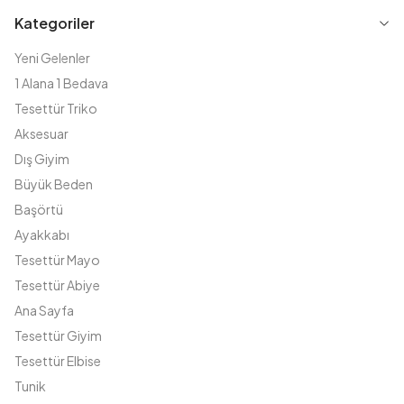
Kategoriler
Yeni Gelenler
1 Alana 1 Bedava
Tesettür Triko
Aksesuar
Dış Giyim
Büyük Beden
Başörtü
Ayakkabı
Tesettür Mayo
Tesettür Abiye
Ana Sayfa
Tesettür Giyim
Tesettür Elbise
Tunik