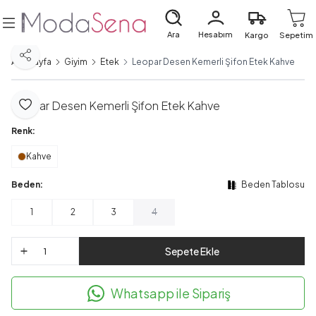
Ara
Hesabım
Kargo
Sepetim
Paylaş
Ana Sayfa
Giyim
Etek
Leopar Desen Kemerli Şifon Etek Kahve
Leopar Desen Kemerli Şifon Etek Kahve
Favoriye Ekle
Renk:
Kahve
Beden:
Beden Tablosu
1
2
3
4
Sepete Ekle
Whatsapp ile Sipariş