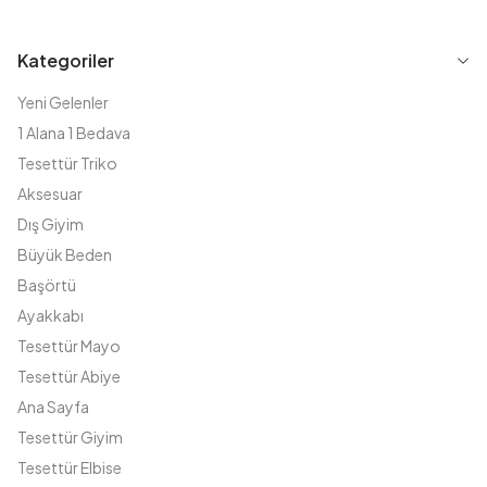
Kategoriler
Yeni Gelenler
1 Alana 1 Bedava
Tesettür Triko
Aksesuar
Dış Giyim
Büyük Beden
Başörtü
Ayakkabı
Tesettür Mayo
Tesettür Abiye
Ana Sayfa
Tesettür Giyim
Tesettür Elbise