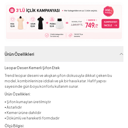
Ürün Özellikleri
Leopar Desen Kemerli Şifon Etek
Trend leopar deseni ve akışkan şifon dokusuyla dikkat çeken bu
model, kombinlerinize iddialı ve şık bir hava katar. Hafif yapısı
sayesinde gün boyu konforlu kullanım sunar.
Ürün Özellikleri:
• Şifon kumaştan üretilmiştir
• Astarlıdır
• Kemer ürüne dahildir
• Dökümlü ve hareketli formdadır
Ölçü Bilgisi: