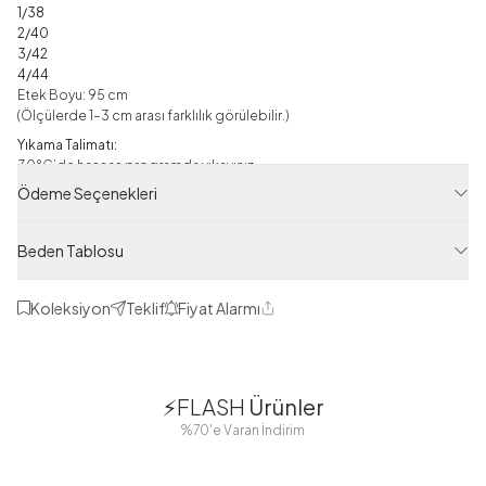
1/38
2/40
3/42
4/44
Etek Boyu: 95 cm
(Ölçülerde 1–3 cm arası farklılık görülebilir.)
Yıkama Talimatı:
30°C’de hassas programda yıkayınız.
Ürünü ters çevirerek yıkamanız önerilir.
Ödeme Seçenekleri
Ütü Talimatı:
Düşük ısıda ve tersten ütülenmesi önerilir.
Beden Tablosu
Not:
Çekimlerde kullanılan ışık ve açı farklılıklarından dolayı ürünün renk
tonunda değişiklik görülebilir.
Koleksiyon
Teklif
Fiyat Alarmı
Paylaş
Etek
1
1
Ürün Filtreleri
Tedarikçi Ürün Kodu
⚡FLASH
Ürünler
38
42
38
40
%70'e Varan İndirim
UMS12242-R25
44
46
48
Ürün Kodu