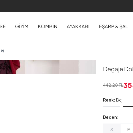
İSE
GİYİM
KOMBİN
AYAKKABI
EŞARP & ŞAL
ej
Degaje Dö
35
442,20
TL
Renk:
Bej
Beden:
S
M