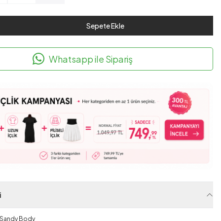
Sepete Ekle
Whatsapp ile Sipariş
i
 Sandy Body