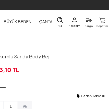
BÜYÜK BEDEN
ÇANTA
DIŞ GİYİM
EV&TEKSTİL
Ara
Hesabım
Kargo
Sepetim
kümlü Sandy Body Bej
3,10
TL
Beden Tablosu
L
XL