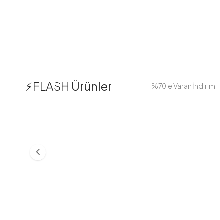
1
⚡FLASH
Ürünler
%70'e Varan İndirim
38
42
44
Boydan Düğmeli Kolu Lastikli
Düğmeli Salaş A
Elbise İndigo
Bej
ASM55618-R24
MD21332-R06
553,30
TL
399,98
TL
749,98
TL
499