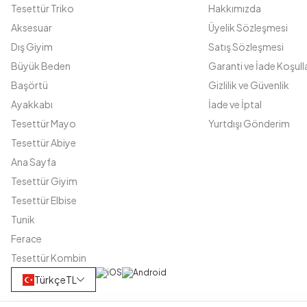
Tesettür Triko
Hakkımızda
Aksesuar
Üyelik Sözleşmesi
Dış Giyim
Satış Sözleşmesi
Büyük Beden
Garanti ve İade Koşulla
Başörtü
Gizlilik ve Güvenlik
Ayakkabı
İade ve İptal
Tesettür Mayo
Yurtdışı Gönderim
Tesettür Abiye
Ana Sayfa
Tesettür Giyim
Tesettür Elbise
Tunik
Ferace
Tesettür Kombin
Türkçe
TL