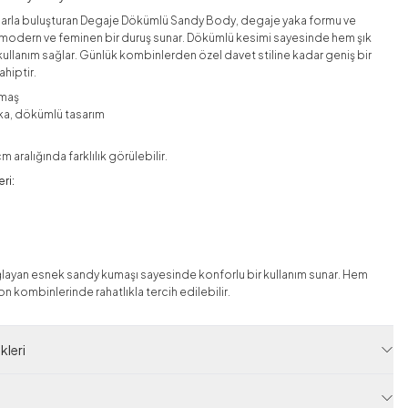
taylarla buluşturan Degaje Dökümlü Sandy Body, degaje yaka formu ve
a modern ve feminen bir duruş sunar. Dökümlü kesimi sayesinde hem şık
kullanım sağlar. Günlük kombinlerden özel davet stiline kadar geniş bir
ahiptir.
maş
ka, dökümlü tasarım
aralığında farklılık görülebilir.
ri:
ayan esnek sandy kumaşı sayesinde konforlu bir kullanım sunar. Hem
 kombinlerinde rahatlıkla tercih edilebilir.
erek 30°C’de hassas programda yıkanmalıdır.
leri
sıda, buhar yardımıyla ütülenebilir.