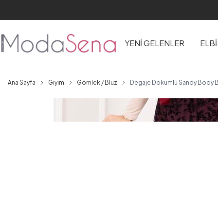
YENİ GELENLER
ELB
Ana Sayfa
Giyim
Gömlek / Bluz
Degaje Dökümlü Sandy Body B