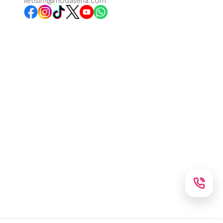
iletisim@modasena.com
Instagram
TikTok
X
WhatsApp