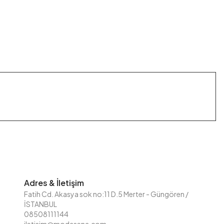
Adres & İletişim
Fatih Cd. Akasya sok no:11 D.5 Merter - Güngören /
İSTANBUL
08508111144