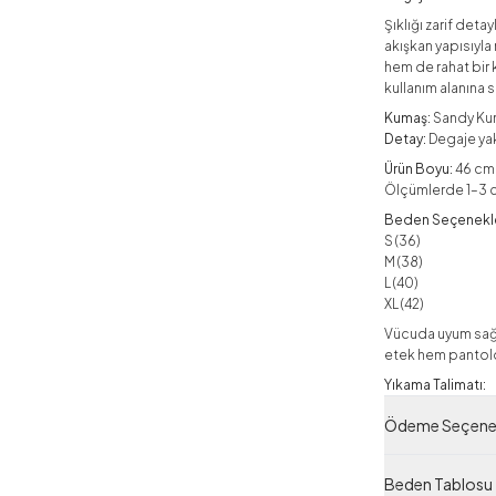
Şıklığı zarif de
akışkan yapısıyl
hem de rahat bir 
kullanım alanına s
Kumaş:
Sandy Ku
Detay:
Degaje ya
Ürün Boyu:
46 cm
Ölçümlerde 1–3 cm 
Beden Seçenekle
S (36)
M (38)
L (40)
XL (42)
Vücuda uyum sağl
etek hem pantolon
Yıkama Talimatı:
Ürün ters çevril
Ödeme Seçenek
Ütüleme:
Tersten ve düşük ı
Beden Tablosu
Not: