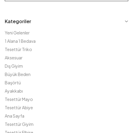
Kategoriler
Yeni Gelenler
1 Alana 1 Bedava
Tesettür Triko
Aksesuar
Dış Giyim
Büyük Beden
Başörtü
Ayakkabı
Tesettür Mayo
Tesettür Abiye
Ana Sayfa
Tesettür Giyim
Tesettür Elbise