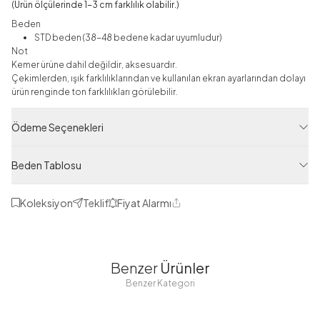
(Ürün ölçülerinde 1-3 cm farklılık olabilir.)
Beden
STD beden (38-48 bedene kadar uyumludur)
Not
Kemer ürüne dahil değildir, aksesuardır.
Çekimlerden, ışık farklılıklarından ve kullanılan ekran ayarlarından dolayı
ürün renginde ton farklılıkları görülebilir.
Etek
Ödeme Seçenekleri
Ürün Filtreleri
Beden Tablosu
Tedarikçi Ürün Kodu
MDS12801-R32
Koleksiyon
Teklif
Fiyat Alarmı
Ürün Kodu
Paylaş
125M00212801R32
Benzer
Ürünler
Benzer Kategori