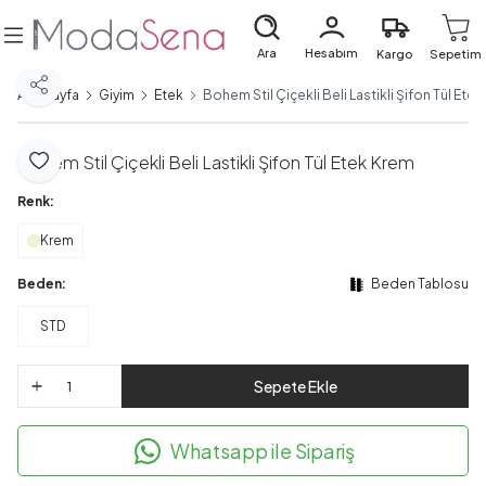
Ara
Hesabım
Kargo
Sepetim
Paylaş
Ana Sayfa
Giyim
Etek
Bohem Stil Çiçekli Beli Lastikli Şifon Tül Ete
Bohem Stil Çiçekli Beli Lastikli Şifon Tül Etek Krem
Favoriye Ekle
Renk:
Krem
Beden:
Beden Tablosu
STD
Sepete Ekle
Whatsapp ile Sipariş