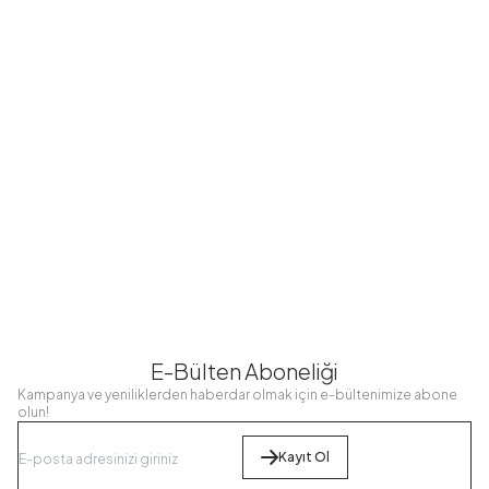
Beli Lastikli
Beli Lastikli
Cep Detaylı
Cep Detaylı
Cep Detaylı
Spor
Etek Ekru
Etek Pembe
Terikoton Etek
KÇ12031-R14
KÇ12031-R44
KÇ55464-J88
Açık sarı
609,40
TL
609,40
TL
449,98
TL
487,52
TL
487,52
TL
359,99
TL
E-Bülten Aboneliği
Kampanya ve yeniliklerden haberdar olmak için e-bültenimize abone
olun!
Kayıt Ol