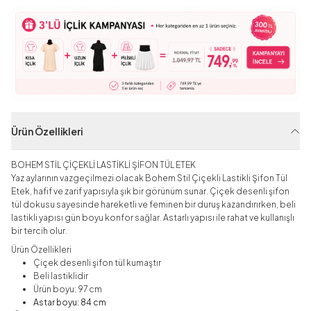
Ürün Özellikleri
BOHEM STİL ÇİÇEKLİ LASTİKLİ ŞİFON TÜL ETEK
Yaz aylarının vazgeçilmezi olacak Bohem Stil Çiçekli Lastikli Şifon Tül
Etek, hafif ve zarif yapısıyla şık bir görünüm sunar. Çiçek desenli şifon
tül dokusu sayesinde hareketli ve feminen bir duruş kazandırırken, beli
lastikli yapısı gün boyu konfor sağlar. Astarlı yapısı ile rahat ve kullanışlı
bir tercih olur.
Ürün Özellikleri
Çiçek desenli şifon tül kumaştır
Beli lastiklidir
Ürün boyu: 97 cm
Astar boyu: 84 cm