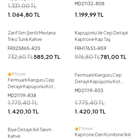
MD21132-R08
1
1.331,00
TL
1.064,80
TL
1.199,99
TL
48
50
52
Zarif Sim Şeritli Mevlana
Kapüşonlu Ve Cep Detaylı
Triko Tunik Kahve
Kapitone Kap Taş
1
1
FRX25865-R25
FRH17633-R59
732,60
TL
585,20
TL
976,80
TL
781,00
TL
38
40
42
44
46
38
40
42
44
46
4 Yorum
Fermuarlı Kanguru Cep
Fermuarlı Kanguru Cep
Detaylı Kapüşonlu Kot
Detaylı Kapüşonlu Kot
Takım Lacivert
MD21119-R33
Takım Mavi
MD21119-R38
1
1
1.775,40
TL
1.775,40
TL
1.420,10
TL
1.420,10
TL
38
44
44
2 Yorum
Biye Detaylı İkili Takım
Kapitone Deri Kombine İkili
Kahve