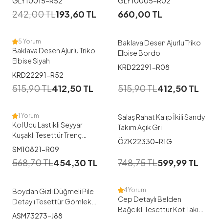
GLY10015-R52
GLY10005-R02
242,00
TL
193,60
TL
660,00
TL
5 Yorum
Baklava Desen Ajurlu Triko
Baklava Desen Ajurlu Triko
Elbise Bordo
Elbise Siyah
KRD22291-R08
1
KRD22291-R52
515,90
TL
412,50
TL
515,90
TL
412,50
TL
1
2
1 Yorum
Salaş Rahat Kalıp İkili Sandy
Kol Ucu Lastikli Seyyar
Takım Açık Gri
Kuşaklı Tesettür Trenç
ÖZK22330-R1G
Camel
1
1
SM10821-R09
568,70
TL
454,30
TL
748,75
TL
599,99
TL
38
40
42
44
46
38
40
42
44
46
4 Yorum
Boydan Gizli Düğmeli Pile
Cep Detaylı Belden
Detaylı Tesettür Gömlek
Bağcıklı Tesettür Kot Takım
Açık sarı
ASM73273-J88