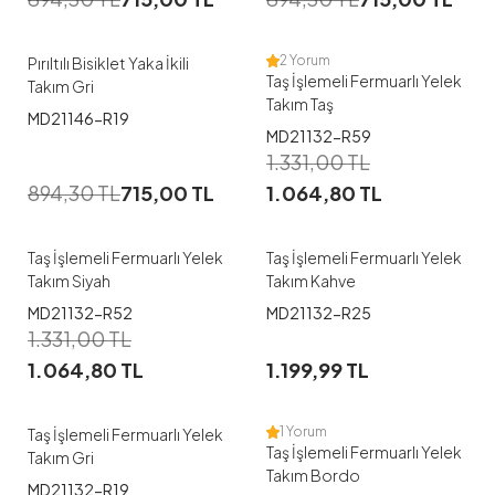
38
40
42
44
46
46
2 Yorum
Pırıltılı Bisiklet Yaka İkili
Taş İşlemeli Fermuarlı Yelek
Takım Gri
Takım Taş
MD21146-R19
MD21132-R59
1
1
1.331,00
TL
894,30
TL
715,00
TL
1.064,80
TL
46
38
42
46
Taş İşlemeli Fermuarlı Yelek
Taş İşlemeli Fermuarlı Yelek
Takım Siyah
Takım Kahve
MD21132-R52
MD21132-R25
1
1
1.331,00
TL
1.064,80
TL
1.199,99
TL
46
46
1 Yorum
Taş İşlemeli Fermuarlı Yelek
Taş İşlemeli Fermuarlı Yelek
Takım Gri
Takım Bordo
MD21132-R19