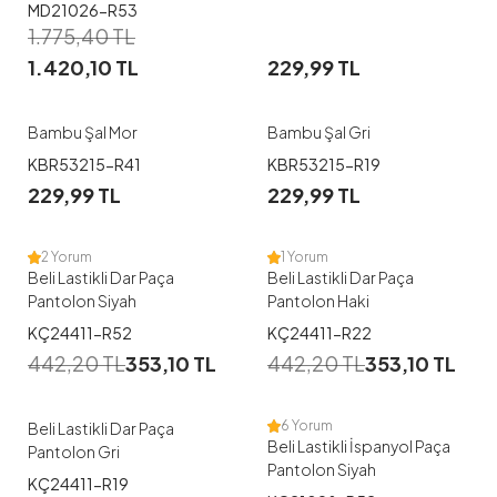
MD21026-R53
1.775,40
TL
1.420,10
TL
229,99
TL
Bambu Şal Mor
Bambu Şal Gri
1
1
KBR53215-R41
KBR53215-R19
229,99
TL
229,99
TL
38
38
40
44
46
48
2 Yorum
1 Yorum
Beli Lastikli Dar Paça
Beli Lastikli Dar Paça
Pantolon Siyah
Pantolon Haki
1
1
KÇ24411-R52
KÇ24411-R22
442,20
TL
353,10
TL
442,20
TL
353,10
TL
38
38
40
6 Yorum
Beli Lastikli Dar Paça
Beli Lastikli İspanyol Paça
Pantolon Gri
Pantolon Siyah
1
KÇ24411-R19
1