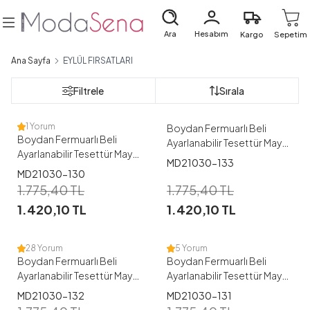
Ara
Hesabım
Kargo
Sepetim
1
Ana Sayfa
EYLÜL FIRSATLARI
1
38
40
42
44
46
Filtrele
Sırala
48
38
40
42
44
1 Yorum
Boydan Fermuarlı Beli
Boydan Fermuarlı Beli
Ayarlanabilir Tesettür Mayo
Ayarlanabilir Tesettür Mayo
-133
MD21030-133
-130
1
MD21030-130
1
1.775,40
TL
1.775,40
TL
38
40
42
44
46
1.420,10
TL
1.420,10
TL
48
38
40
46
48
28 Yorum
5 Yorum
Boydan Fermuarlı Beli
Boydan Fermuarlı Beli
Ayarlanabilir Tesettür Mayo
Ayarlanabilir Tesettür Mayo
-132
-131
MD21030-132
MD21030-131
1
1