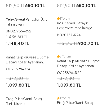
38
40
42
44
46
812,90
TL
650,10
TL
812,90
TL
650,10
TL
1
4
48
1 Yorum
Yelek Sweat Pantolon Üçlü
Kolu Kemer Detaylı Su
Takım Siyah
Geçirmez Trenç İndigo
1
UMS27756-R52
MD20757-R24
1
1.436,60
TL
38
40
42
44
46
1.148,40
TL
1.151,70
TL
920,70
TL
48
42
48
2 Yorum
Rahat Kalıp Kruvaze Düğme
Rahat Kalıp Kruvaze Düğme
Detaylı Kolları Ayarlanan
Detaylı Kolları Ayarlanan
Trençkot İndigo
OC25898-R24
Trençkot Haki
OC25898-R22
1
1
1.372,80
TL
1.372,80
TL
1.097,80
TL
1.097,80
TL
1
1
1 Yorum
Eteği Pilise Garnili Salaş
Eteği Pilise Garnili Salaş
Tunik Kiremit