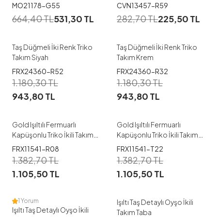
MO21178-G55
CVN13457-R59
664,40
TL
531,30
TL
282,70
TL
225,50
TL
Taş Düğmeli İki Renk Triko
Taş Düğmeli İki Renk Triko
Takım Siyah
Takım Krem
FRX24360-R52
FRX24360-R32
1.180,30
TL
1.180,30
TL
943,80
TL
943,80
TL
Gold Işıltılı Fermuarlı
Gold Işıltılı Fermuarlı
Kapüşonlu Triko İkili Takım
Kapüşonlu Triko İkili Takım
Bordo
TEN
FRX11541-R08
FRX11541-T22
1
1
1.382,70
TL
1.382,70
TL
1.105,50
TL
1.105,50
TL
1
1
1 Yorum
Işıltı Taş Detaylı Oyşo İkili
Işıltı Taş Detaylı Oyşo İkili
Takım Taba