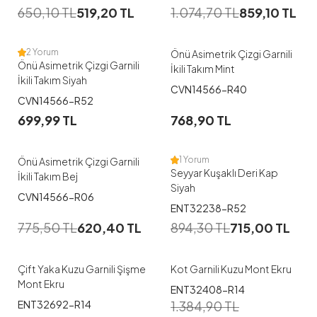
650,10
TL
519,20
TL
1.074,70
TL
859,10
TL
38-40
46-48
2 Yorum
Önü Asimetrik Çizgi Garnili
Önü Asimetrik Çizgi Garnili
İkili Takım Mint
İkili Takım Siyah
1
CVN14566-R40
1
CVN14566-R52
38-40
42-44
699,99
TL
768,90
TL
46-48
44
1 Yorum
Önü Asimetrik Çizgi Garnili
Seyyar Kuşaklı Deri Kap
İkili Takım Bej
Siyah
CVN14566-R06
1
1
ENT32238-R52
775,50
TL
620,40
TL
894,30
TL
715,00
TL
38
36
Çift Yaka Kuzu Garnili Şişme
Kot Garnili Kuzu Mont Ekru
Mont Ekru
1
ENT32408-R14
ENT32692-R14
1.384,90
TL