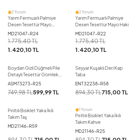
2 Yorum
2 Yorum
Yarım Fermuarlı Palmiye
Yarım Fermuarlı Palmiye
Desen Tesettür Mayo
Desen Tesettür Mayo Haki
İndigo
MD21047-R24
MD21047-R22
1
1
1.775,40
TL
1.775,40
TL
1.420,10
TL
1.420,10
TL
38
40
42
44
46
38
40
42
44
46
Boydan Gizli Düğmeli Pile
Seyyar Kuşaklı Deri Kap
Detaylı Tesettür Gömlek
Taba
Kahve
1
1
ASM73273-R25
ENT32238-R58
749,98
TL
599,99
TL
894,30
TL
715,00
TL
38
40
42
44
46
38
44
1 Yorum
Pırıltılı Bisiklet Yaka İkili
Pırıltılı Bisiklet Yaka İkili
Takım Taş
Takım Kahve
MD21146-R59
1
1
MD21146-R25
894,30
TL
715,00
TL
894,30
TL
715,00
TL