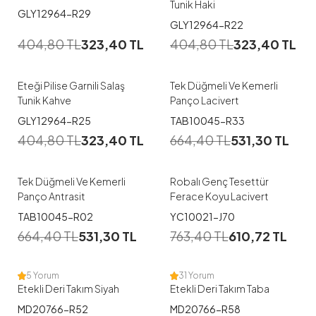
Tunik Haki
GLY12964-R29
1
1
GLY12964-R22
404,80
TL
323,40
TL
404,80
TL
323,40
TL
1
M
XL
Eteği Pilise Garnili Salaş
Tek Düğmeli Ve Kemerli
Tunik Kahve
Panço Lacivert
1
1
GLY12964-R25
TAB10045-R33
11-12
13-14
15-16
404,80
TL
323,40
TL
664,40
TL
531,30
TL
L
XL
17-18
9-10
Tek Düğmeli Ve Kemerli
Robalı Genç Tesettür
Panço Antrasit
Ferace Koyu Lacivert
1
1
TAB10045-R02
YC10021-J70
664,40
TL
531,30
TL
763,40
TL
610,72
TL
44
46
44
46
5 Yorum
31 Yorum
Etekli Deri Takım Siyah
Etekli Deri Takım Taba
MD20766-R52
MD20766-R58