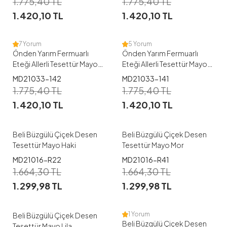
1.775,40
TL
1.775,40
TL
1.420,10
TL
1.420,10
TL
38
40
42
44
38
40
42
7 Yorum
5 Yorum
Önden Yarım Fermuarlı
Önden Yarım Fermuarlı
Eteği Allerli Tesettür Mayo
Eteği Allerli Tesettür Mayo
-142
-141
1
1
MD21033-142
MD21033-141
1.775,40
TL
1.775,40
TL
38
40
42
44
46
38
40
42
44
46
1.420,10
TL
1.420,10
TL
48
48
Beli Büzgülü Çiçek Desen
Beli Büzgülü Çiçek Desen
Tesettür Mayo Haki
Tesettür Mayo Mor
1
1
MD21016-R22
MD21016-R41
1.664,30
TL
1.664,30
TL
38
40
42
44
46
38
40
42
44
46
1.299,98
TL
1.299,98
TL
48
48
1 Yorum
Beli Büzgülü Çiçek Desen
Beli Büzgülü Çiçek Desen
Tesettür Mayo Lila