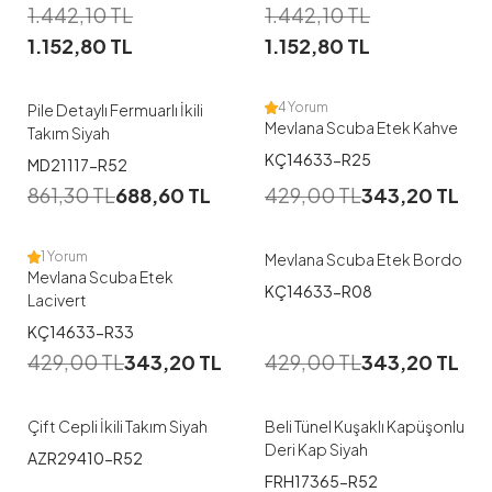
1
1
1.442,10
TL
1.442,10
TL
1.152,80
TL
1.152,80
TL
44
M
4 Yorum
Pile Detaylı Fermuarlı İkili
Mevlana Scuba Etek Kahve
Takım Siyah
1
KÇ14633-R25
1
MD21117-R52
861,30
TL
688,60
TL
429,00
TL
343,20
TL
M
XXL
M
L
XL
3XL
1 Yorum
Mevlana Scuba Etek Bordo
Mevlana Scuba Etek
KÇ14633-R08
Lacivert
1
1
KÇ14633-R33
429,00
TL
343,20
TL
429,00
TL
343,20
TL
1
1
Çift Cepli İkili Takım Siyah
Beli Tünel Kuşaklı Kapüşonlu
Deri Kap Siyah
AZR29410-R52
1
1
FRH17365-R52