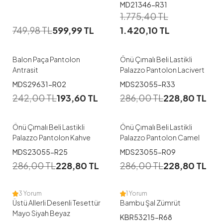
Koyu Mavi
MD21346-R31
1
1
1.775,40
TL
749,98
TL
599,99
TL
1.420,10
TL
38
38
Balon Paça Pantolon
Önü Çımalı Beli Lastikli
Antrasit
Palazzo Pantolon Lacivert
1
1
MDS29631-R02
MDS23055-R33
242,00
TL
193,60
TL
286,00
TL
228,80
TL
38
38
40
44
48
Önü Çımalı Beli Lastikli
Önü Çımalı Beli Lastikli
Palazzo Pantolon Kahve
Palazzo Pantolon Camel
1
MDS23055-R25
MDS23055-R09
38
40
42
44
46
286,00
TL
228,80
TL
286,00
TL
228,80
TL
48
3 Yorum
1 Yorum
Üstü Allerli Desenli Tesettür
Bambu Şal Zümrüt
Mayo Siyah Beyaz
KBR53215-R68