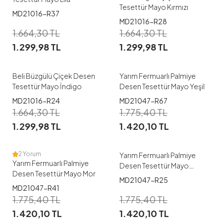
Tesettür Mayo Kırmızı
MD21016-R37
1
1
MD21016-R28
1.664,30
TL
1.664,30
TL
38
40
42
44
46
38
40
42
44
46
1.299,98
TL
1.299,98
TL
48
48
Beli Büzgülü Çiçek Desen
Yarım Fermuarlı Palmiye
Tesettür Mayo İndigo
Desen Tesettür Mayo Yeşil
1
1
MD21016-R24
MD21047-R67
1.664,30
TL
1.775,40
TL
38
40
42
44
46
38
40
42
44
46
1.299,98
TL
1.420,10
TL
48
48
2 Yorum
Yarım Fermuarlı Palmiye
Yarım Fermuarlı Palmiye
Desen Tesettür Mayo
Desen Tesettür Mayo Mor
Kahve
MD21047-R25
1
1
MD21047-R41
1.775,40
TL
1.775,40
TL
38
40
42
44
46
38
40
42
44
46
1.420,10
TL
1.420,10
TL
48
48