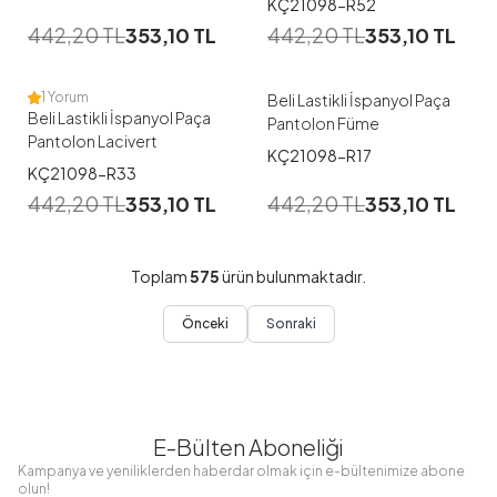
KÇ21098-R52
38
40
42
44
46
442,20
TL
353,10
TL
442,20
TL
353,10
TL
38
40
48
1 Yorum
Beli Lastikli İspanyol Paça
Beli Lastikli İspanyol Paça
Pantolon Füme
Pantolon Lacivert
KÇ21098-R17
KÇ21098-R33
442,20
TL
353,10
TL
442,20
TL
353,10
TL
Toplam
575
ürün bulunmaktadır.
Önceki
Sonraki
E-Bülten Aboneliği
Kampanya ve yeniliklerden haberdar olmak için e-bültenimize abone
olun!