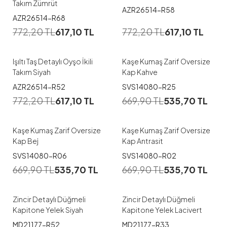
Takım Zümrüt
AZR26514-R58
1
AZR26514-R68
772,20
TL
617,10
TL
772,20
TL
617,10
TL
2
Işıltı Taş Detaylı Oyşo İkili
Kaşe Kumaş Zarif Oversize
Takım Siyah
Kap Kahve
AZR26514-R52
SVS14080-R25
772,20
TL
617,10
TL
669,90
TL
535,70
TL
Kaşe Kumaş Zarif Oversize
Kaşe Kumaş Zarif Oversize
Kap Bej
Kap Antrasit
1
1
SVS14080-R06
SVS14080-R02
669,90
TL
535,70
TL
669,90
TL
535,70
TL
38
38
Zincir Detaylı Düğmeli
Zincir Detaylı Düğmeli
Kapitone Yelek Siyah
Kapitone Yelek Lacivert
1
1
MD21177-R52
MD21177-R33