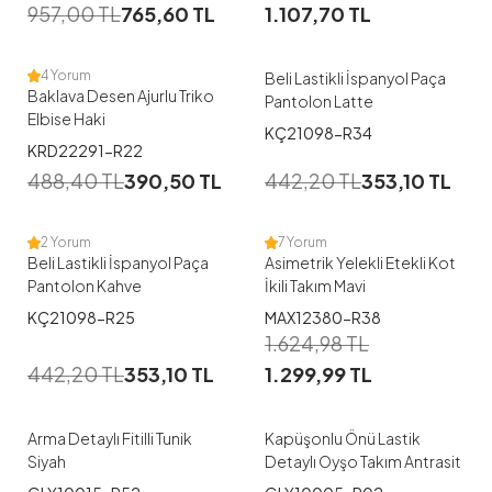
38
40
42
44
46
957,00
TL
765,60
TL
1.107,70
TL
48
4 Yorum
Beli Lastikli İspanyol Paça
Baklava Desen Ajurlu Triko
Pantolon Latte
Elbise Haki
KÇ21098-R34
1
1
KRD22291-R22
488,40
TL
390,50
TL
442,20
TL
353,10
TL
38
40
48
38
40
42
44
46
2 Yorum
7 Yorum
Beli Lastikli İspanyol Paça
Asimetrik Yelekli Etekli Kot
Pantolon Kahve
İkili Takım Mavi
KÇ21098-R25
MAX12380-R38
1
1
1.624,98
TL
442,20
TL
353,10
TL
1.299,99
TL
1
4
Arma Detaylı Fitilli Tunik
Kapüşonlu Önü Lastik
Siyah
Detaylı Oyşo Takım Antrasit