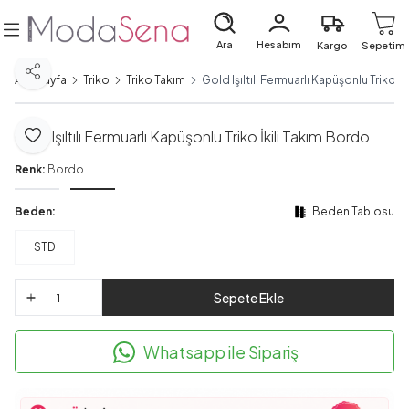
Ara
Hesabım
Kargo
Sepetim
Paylaş
Ana Sayfa
Triko
Triko Takım
Gold Işıltılı Fermuarlı Kapüşonlu Triko İ
Gold Işıltılı Fermuarlı Kapüşonlu Triko İkili Takım Bordo
Favoriye Ekle
Renk:
Bordo
Beden:
Beden Tablosu
STD
Sepete Ekle
Whatsapp ile Sipariş