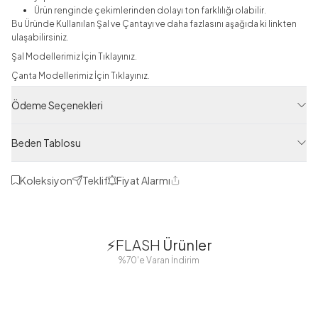
Ürün renginde çekimlerinden dolayı ton farklılığı olabilir.
Bu Üründe Kullanılan Şal ve Çantayı ve daha fazlasını aşağıda ki linkten
ulaşabilirsiniz.
Şal Modellerimiz İçin Tıklayınız.
Çanta Modellerimiz İçin Tıklayınız.
Triko Takım
Ödeme Seçenekleri
Ürün Filtreleri
Beden Tablosu
Tedarikçi Ürün Kodu
FRX11541-R08
Koleksiyon
Teklif
Fiyat Alarmı
Paylaş
Ürün Kodu
125M00611541R08
1
1
⚡FLASH
Ürünler
38
42
38
40
%70'e Varan İndirim
44
46
48
2 Yorum
Boydan
Düğmeli Salaş
Fisto Detaylı
Düğmeli Kolu
Aerobin