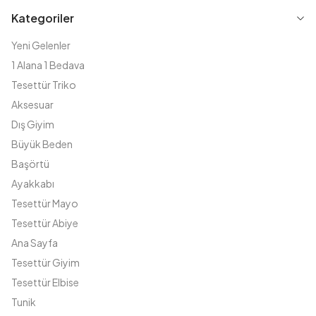
Kategoriler
Yeni Gelenler
1 Alana 1 Bedava
Tesettür Triko
Aksesuar
Dış Giyim
Büyük Beden
Başörtü
Ayakkabı
Tesettür Mayo
Tesettür Abiye
Ana Sayfa
Tesettür Giyim
Tesettür Elbise
Tunik