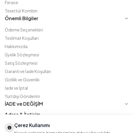
Ferace
Tesettür Kombin
Önemli Bilgiler
Ödeme Seçenekleri
Teslimat Koşulları
Hakkımızda
Üyelik Sözleşmesi
Satış Sözleşmesi
Garanti ve İade Koşulları
Gizlilik ve Güvenlik
İade ve İptal
Yurtdışı Gönderim
İADE ve DEĞİŞİM
Adres & İletişim
Çerez Kullanımı
Instagram
TikTok
X
WhatsApp
Fatih Cd. Akasya sok no:11 D.5 Merter - Güngören / İSTANBUL