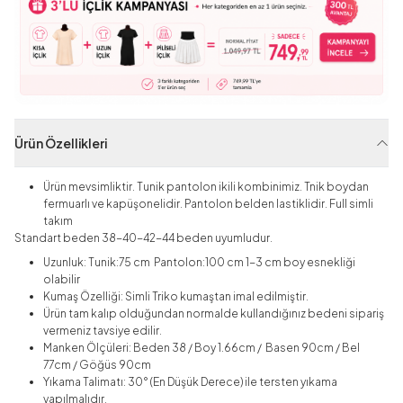
Ürün Özellikleri
Ürün mevsimliktir. Tunik pantolon ikili kombinimiz. Tnik boydan
fermuarlı ve kapüşonelidir. Pantolon belden lastiklidir. Full simli
takım
Standart beden 38-40-42-44 beden uyumludur.
Uzunluk: Tunik:75 cm Pantolon:100
cm 1-3 cm boy esnekliği
olabilir
Kumaş Özelliği: Simli Triko kumaştan imal edilmiştir.
Ürün tam kalıp olduğundan normalde kullandığınız bedeni sipariş
vermeniz tavsiye edilir.
Manken Ölçüleri: Beden 38 / Boy 1.66cm / Basen 90cm / Bel
77cm / Göğüs 90cm
Yıkama Talimatı: 30° (En Düşük Derece) ile tersten yıkama
yapılmalıdır.