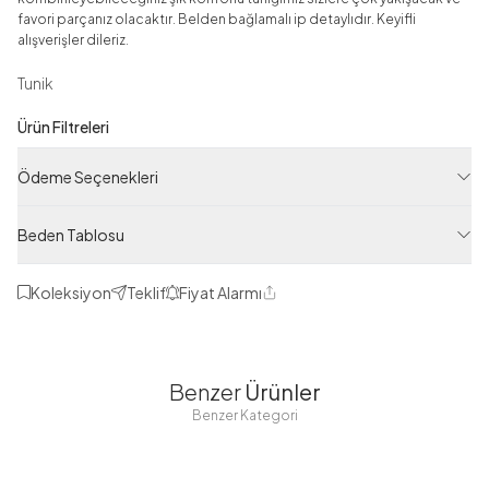
favori parçanız olacaktır. Belden bağlamalı ip detaylıdır. Keyifli
alışverişler dileriz.
Tunik
Ürün Filtreleri
Tedarikçi Ürün Kodu
Ödeme Seçenekleri
ASM73228-R68
Ürün Kodu
Beden Tablosu
125M01573228R68
Koleksiyon
Teklif
Fiyat Alarmı
Paylaş
1
1
1
38
40
38
40
38
40
Benzer
Ürünler
42
44
42
44
42
44
Benzer Kategori
46
46
46
Belden
Belden
Belden