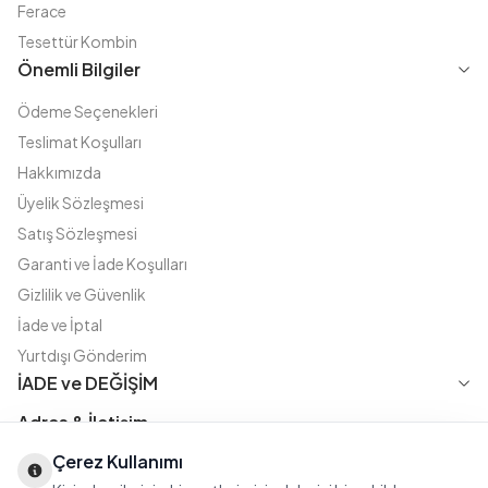
Ferace
Tesettür Kombin
Önemli Bilgiler
Ödeme Seçenekleri
Teslimat Koşulları
Hakkımızda
Üyelik Sözleşmesi
Satış Sözleşmesi
Garanti ve İade Koşulları
Gizlilik ve Güvenlik
İade ve İptal
Yurtdışı Gönderim
İADE ve DEĞİŞİM
Adres & İletişim
Çerez Kullanımı
Instagram
TikTok
X
WhatsApp
Fatih Cd. Akasya sok no:11 D.5 Merter - Güngören / İSTANBUL