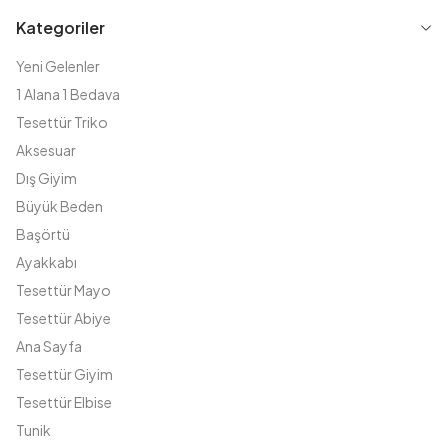
Kategoriler
Yeni Gelenler
1 Alana 1 Bedava
Tesettür Triko
Aksesuar
Dış Giyim
Büyük Beden
Başörtü
Ayakkabı
Tesettür Mayo
Tesettür Abiye
Ana Sayfa
Tesettür Giyim
Tesettür Elbise
Tunik