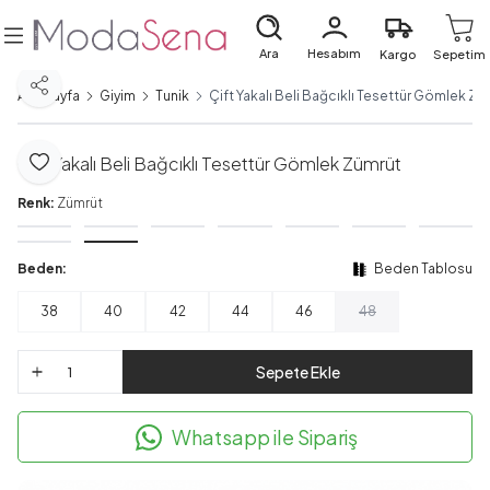
Ara
Hesabım
Kargo
Sepetim
Paylaş
Ana Sayfa
Giyim
Tunik
Çift Yakalı Beli Bağcıklı Tesettür Gömlek Zü
Çift Yakalı Beli Bağcıklı Tesettür Gömlek Zümrüt
Favoriye Ekle
Renk:
Zümrüt
Beden:
Beden Tablosu
38
40
42
44
46
48
Sepete Ekle
Whatsapp ile Sipariş