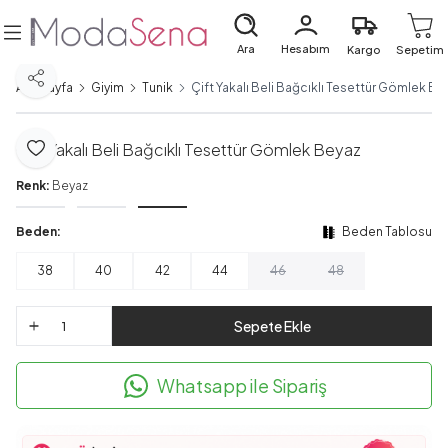
Ara
Hesabım
Kargo
Sepetim
Paylaş
Ana Sayfa
Giyim
Tunik
Çift Yakalı Beli Bağcıklı Tesettür Gömlek Be
Çift Yakalı Beli Bağcıklı Tesettür Gömlek Beyaz
Favoriye Ekle
Renk:
Beyaz
Beden:
Beden Tablosu
38
40
42
44
46
48
Sepete Ekle
Whatsapp ile Sipariş