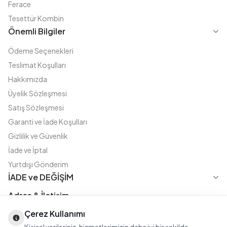
Ferace
Tesettür Kombin
Önemli Bilgiler
Ödeme Seçenekleri
Teslimat Koşulları
Hakkımızda
Üyelik Sözleşmesi
Satış Sözleşmesi
Garanti ve İade Koşulları
Gizlilik ve Güvenlik
İade ve İptal
Yurtdışı Gönderim
İADE ve DEĞİŞİM
Adres & İletişim
Çerez Kullanımı
Instagram
TikTok
X
WhatsApp
Fatih Cd. Akasya sok no:11 D.5 Merter - Güngören / İSTANBUL