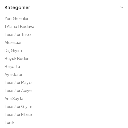
Kategoriler
Yeni Gelenler
1 Alana 1 Bedava
Tesettür Triko
Aksesuar
Dış Giyim
Büyük Beden
Başörtü
Ayakkabı
Tesettür Mayo
Tesettür Abiye
Ana Sayfa
Tesettür Giyim
Tesettür Elbise
Tunik