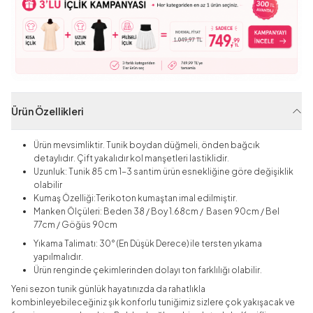
Ürün Özellikleri
Ürün mevsimliktir. Tunik boydan düğmeli, önden bağcık
detaylıdır. Çift yakalıdır kol manşetleri lastiklidir.
Uzunluk: Tunik 85 cm 1-3 santim ürün esnekliğine göre değişiklik
olabilir
Kumaş Özelliği:Terikoton
kumaştan imal edilmiştir.
Manken Ölçüleri: Beden 38 / Boy 1.68cm / Basen 90cm / Bel
77cm / Göğüs 90cm
Yıkama Talimatı: 30° (En Düşük Derece) ile tersten yıkama
yapılmalıdır.
Ürün renginde çekimlerinden dolayı ton farklılığı olabilir.
Yeni sezon tunik günlük hayatınızda da rahatlıkla
kombinleyebileceğiniz şık konforlu tuniğimiz sizlere çok yakışacak ve